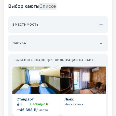
Выбор каюты
Список
ВМЕСТИМОСТЬ
ПАЛУБА
ВЫБЕРИТЕ КЛАСС ДЛЯ ФИЛЬТРАЦИИ НА КАРТЕ
Стандарт
Люкс
П
3
Свободно
6
Не осталось
Не
46 398
₽
от
/ место