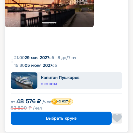
21:00
29 мая 2027
сб
8
дн
/
7
нч
15:30
05 июня 2027
сб
Капитан Пушкарев
ЭКОНОМ
48 576
₽
от
/чел
+2 027
52 800
₽
/чел
Выбрать круиз