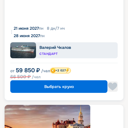
21 июня 2027
пн
8
дн
/
7
нч
28 июня 2027
пн
Валерий Чкалов
СТАНДАРТ
59 850
₽
от
/чел
+2 027
66 500
₽
/чел
Выбрать круиз