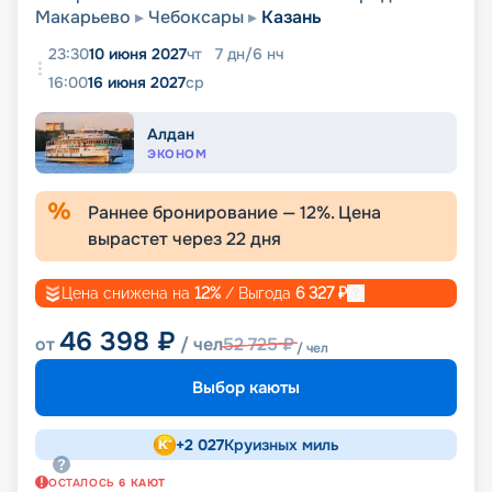
Макарьево
Чебоксары
Казань
23:30
10 июня 2027
чт
7
дн
/
6
нч
16:00
16 июня 2027
ср
Алдан
ЭКОНОМ
Раннее бронирование —
12
%. Цена
вырастет через
22
дня
Цена снижена на
12
%
/ Выгода
6 327
₽
46 398
₽
от
/ чел
52 725
₽
/ чел
Выбор каюты
+
2 027
Круизных миль
ОСТАЛОСЬ
6
КАЮТ