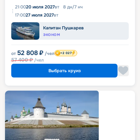
21:00
20 июля 2027
вт
8
дн
/
7
нч
17:00
27 июля 2027
вт
Капитан Пушкарев
ЭКОНОМ
52 808
₽
от
/чел
+2 027
57 400
₽
/чел
Выбрать круиз