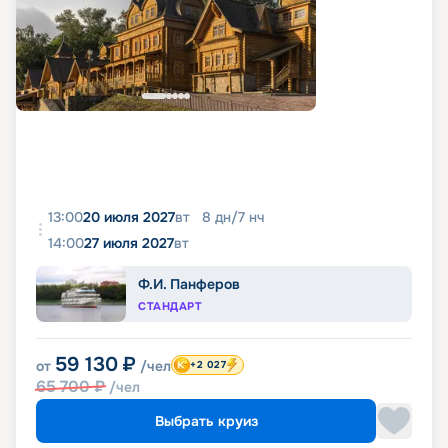
13:00
20 июля 2027
вт
8
дн
/
7
нч
14:00
27 июля 2027
вт
Ф.И. Панферов
СТАНДАРТ
59 130
₽
от
/чел
+2 027
65 700
₽
/чел
Выбрать круиз