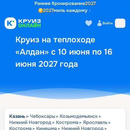
Раннее бронирование
2027
2027
миль каждому
Описание
Выбор кают
Маршрут и экск
Войти
Круиз на теплоходе
«Алдан» с 10 июня по 16
июня 2027 года
Казань
Чебоксары
Козьмодемьянск
Нижний Новгород
Кострома
Ярославль
Кострома
Кинешма
Нижний Новгород