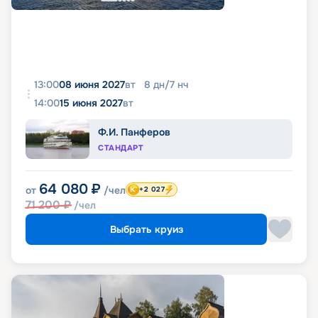
13:00
08 июня 2027
вт
8
дн
/
7
нч
14:00
15 июня 2027
вт
Ф.И. Панферов
СТАНДАРТ
64 080
₽
от
/чел
+2 027
71 200
₽
/чел
Выбрать круиз