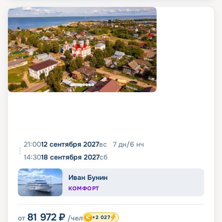
21:00
12 сентября 2027
вс
7
дн
/
6
нч
14:30
18 сентября 2027
сб
Иван Бунин
КОМФОРТ
81 972
₽
от
/чел
+2 027