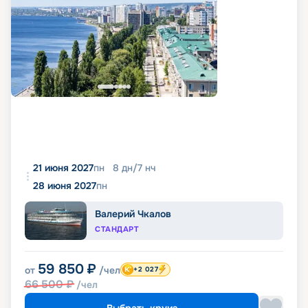
21 июня 2027
пн
8
дн
/
7
нч
28 июня 2027
пн
Валерий Чкалов
СТАНДАРТ
59 850
₽
от
/чел
+2 027
66 500
₽
/чел
Выбрать круиз