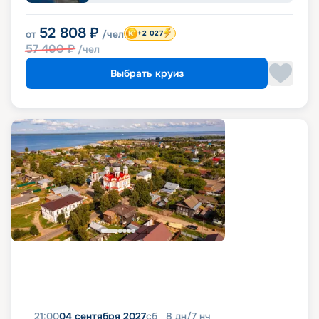
52 808
₽
от
/чел
+2 027
57 400
₽
/чел
Выбрать круиз
21:00
04 сентября 2027
сб
8
дн
/
7
нч