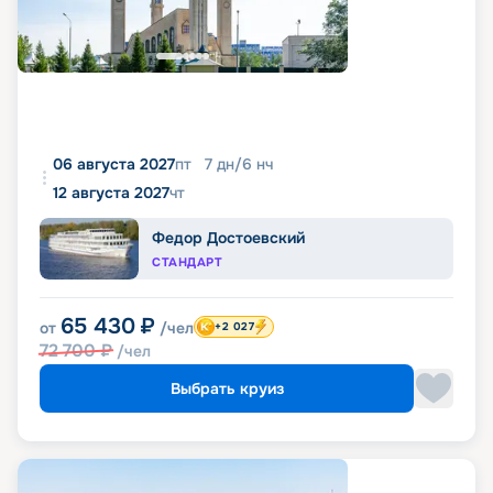
06 августа 2027
пт
7
дн
/
6
нч
12 августа 2027
чт
Федор Достоевский
СТАНДАРТ
65 430
₽
от
/чел
+2 027
72 700
₽
/чел
Выбрать круиз