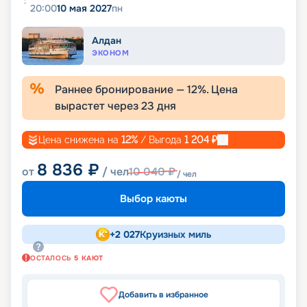
20:00
10 мая 2027
пн
Алдан
ЭКОНОМ
Раннее бронирование —
12
%. Цена
вырастет через
23
дня
Цена снижена на
12
%
/ Выгода
1 204
₽
8 836
₽
от
/ чел
10 040
₽
/ чел
Выбор каюты
+
2 027
Круизных миль
ОСТАЛОСЬ
5
КАЮТ
Добавить в избранное