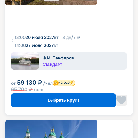
13:00
20 июля 2027
вт
8
дн
/
7
нч
14:00
27 июля 2027
вт
Ф.И. Панферов
СТАНДАРТ
59 130
₽
от
/чел
+2 027
65 700
₽
/чел
Выбрать круиз