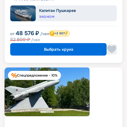
Капитан Пушкарев
ЭКОНОМ
48 576
₽
от
/чел
+2 027
52 800
₽
/чел
Выбрать круиз
Спецпредложение - 10%