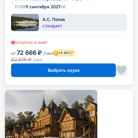
17:00
11 сентября 2027
сб
А.С. Попов
СТАНДАРТ
ОСТАЛОСЬ
6
КАЮТ
72 666
₽
от
/чел
+2 027
82 575
₽
/чел
Выбрать круиз