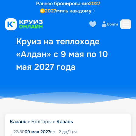
Раннее бронирование
2027
2027
миль каждому
Описание
Выбор кают
Маршрут и экск
Войти
Круиз на теплоходе
«Алдан» с 9 мая по 10
мая 2027 года
Казань
Болгары
Казань
22:30
09 мая 2027
вс
2
дн
/
1
нч