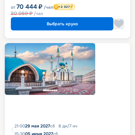
70 444
₽
от
/чел
+2 027
80 050
₽
/чел
Выбрать круиз
21:00
29 мая 2027
сб
8
дн
/
7
нч
15:30
05 июня 2027
сб