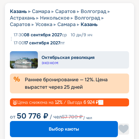
Казань
Самара
Саратов
Волгоград
Астрахань
Никольское
Волгоград
Саратов
Усовка
Самара
Казань
17:30
08 сентября 2027
ср
10
дн
/
9
нч
17:00
17 сентября 2027
пт
Октябрьская революция
ЭКОНОМ
Раннее бронирование —
12
%. Цена
вырастет через
25
дней
Цена снижена на
12
%
/ Выгода
6 924
₽
50 776
₽
от
/ чел
57 700
₽
/ чел
Выбор каюты