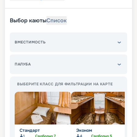
Выбор каюты
Список
ВМЕСТИМОСТЬ
ПАЛУБА
ВЫБЕРИТЕ КЛАСС ДЛЯ ФИЛЬТРАЦИИ НА КАРТЕ
Стандарт
Эконом
П
1
Свободно
7
4
Свободно
5
Не