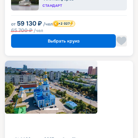
СТАНДАРТ
59 130
₽
от
/чел
+2 027
65 700
₽
/чел
Выбрать круиз