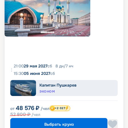
21:00
29 мая 2027
сб
8
дн
/
7
нч
15:30
05 июня 2027
сб
Капитан Пушкарев
ЭКОНОМ
48 576
₽
от
/чел
+2 027
52 800
₽
/чел
Выбрать круиз