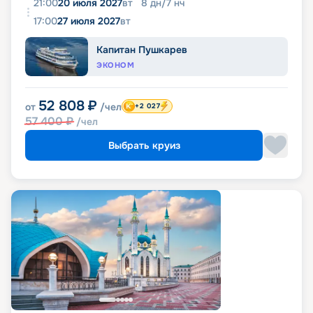
21:00
20 июля 2027
вт
8
дн
/
7
нч
17:00
27 июля 2027
вт
Капитан Пушкарев
ЭКОНОМ
52 808
₽
от
/чел
+2 027
57 400
₽
/чел
Выбрать круиз