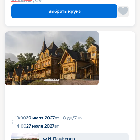
91 445
₽
/чел
Выбрать круиз
13:00
20 июля 2027
вт
8
дн
/
7
нч
14:00
27 июля 2027
вт
Ф.И. Панферов