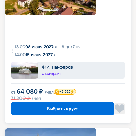
13:00
08 июня 2027
вт
8
дн
/
7
нч
14:00
15 июня 2027
вт
Ф.И. Панферов
СТАНДАРТ
64 080
₽
от
/чел
+2 027
71 200
₽
/чел
Выбрать круиз