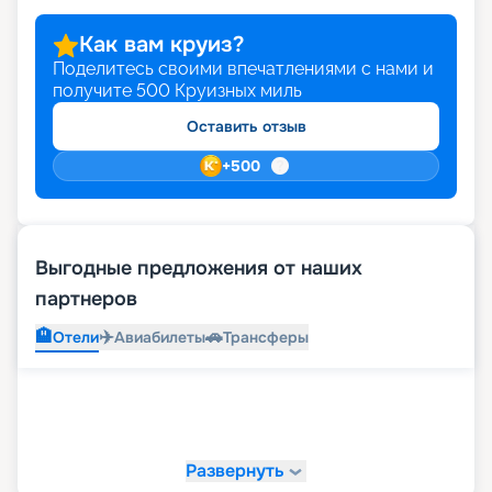
Как вам круиз?
Поделитесь своими впечатлениями с нами и
получите
500
Круизных миль
Оставить отзыв
+
500
Выгодные предложения от наших
партнеров
🏨
✈️
🚗
Отели
Авиабилеты
Трансферы
Развернуть