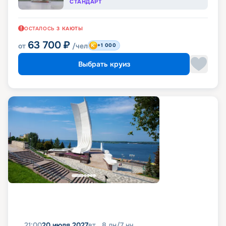
СТАНДАРТ
ОСТАЛОСЬ
3
КАЮТЫ
63 700
₽
от
/чел
+1 000
Выбрать круиз
21:00
20 июля 2027
вт
8
дн
/
7
нч