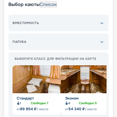
Выбор каюты
Список
ВМЕСТИМОСТЬ
ПАЛУБА
ВЫБЕРИТЕ КЛАСС ДЛЯ ФИЛЬТРАЦИИ НА КАРТЕ
Стандарт
Эконом
П
1
Свободно
7
4
Свободно
5
Не
89 854
₽
54 340
₽
от
/ место
от
/ место