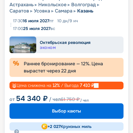
Астрахань
Никольское
Волгоград
Саратов
Усовка
Самара
Казань
17:30
16 июля 2027
пт
10
дн
/
9
нч
17:00
25 июля 2027
вс
Октябрьская революция
ЭКОНОМ
Раннее бронирование —
12
%. Цена
вырастет через
22
дня
Цена снижена на
12
%
/ Выгода
7 410
₽
54 340
₽
от
/ чел
61 750
₽
/ чел
Выбор каюты
+
2 027
Круизных миль