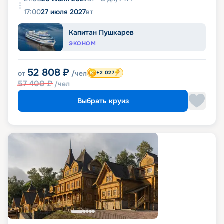
17:00
27 июля 2027
вт
Капитан Пушкарев
ЭКОНОМ
52 808
₽
от
/чел
+2 027
57 400
₽
/чел
Выбрать круиз