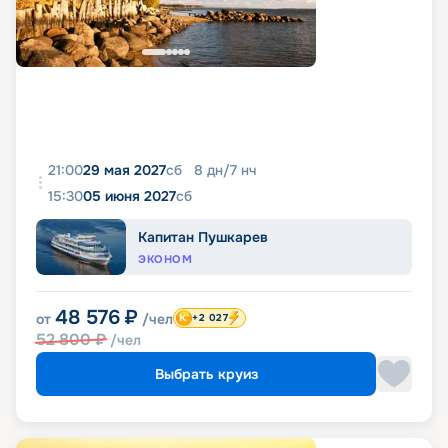
21:00
29 мая 2027
сб
8
дн
/
7
нч
15:30
05 июня 2027
сб
Капитан Пушкарев
ЭКОНОМ
48 576
₽
от
/чел
+2 027
52 800
₽
/чел
Выбрать круиз