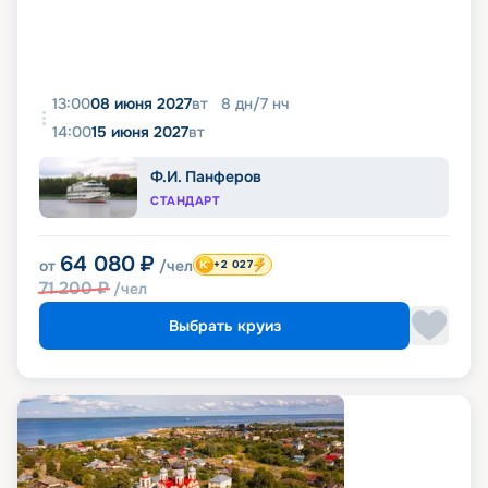
13:00
08 июня 2027
вт
8
дн
/
7
нч
14:00
15 июня 2027
вт
Ф.И. Панферов
СТАНДАРТ
64 080
₽
от
/чел
+2 027
71 200
₽
/чел
Выбрать круиз