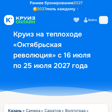
Раннее бронирование
2027
2027
миль каждому
Описание
Выбор кают
Маршрут и экск
Войти
Круиз на теплоходе
«Октябрьская
революция» с 16 июля
по 25 июля 2027 года
Казань
Самара
Саратов
Волгоград