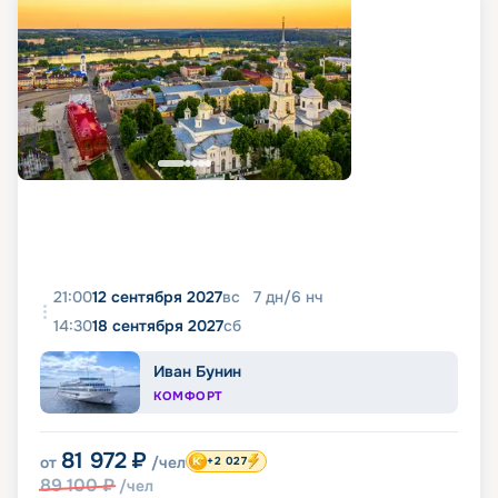
21:00
12 сентября 2027
вс
7
дн
/
6
нч
14:30
18 сентября 2027
сб
Иван Бунин
КОМФОРТ
81 972
₽
от
/чел
+2 027
89 100
₽
/чел