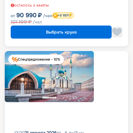
ОСТАЛОСЬ
2
КАЮТЫ
90 990
₽
от
/чел
+2 027
101 100
₽
/чел
Выбрать круиз
Спецпредложение - 10%
13:00
21 августа 2026
пт
6
дн
/
5
нч