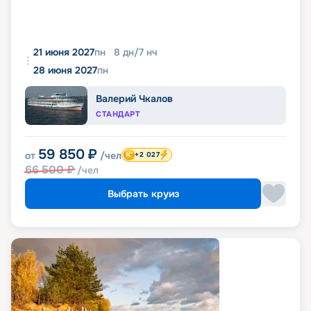
21 июня 2027
пн
8
дн
/
7
нч
28 июня 2027
пн
Валерий Чкалов
СТАНДАРТ
59 850
₽
от
/чел
+2 027
66 500
₽
/чел
Выбрать круиз