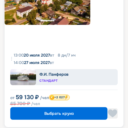
13:00
20 июля 2027
вт
8
дн
/
7
нч
14:00
27 июля 2027
вт
Ф.И. Панферов
СТАНДАРТ
59 130
₽
от
/чел
+2 027
65 700
₽
/чел
Выбрать круиз