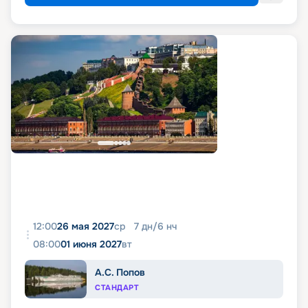
12:00
26 мая 2027
ср
7
дн
/
6
нч
08:00
01 июня 2027
вт
А.С. Попов
СТАНДАРТ