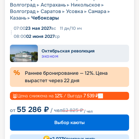
Волгоград
Астрахань
Никольское
Волгоград
Саратов
Усовка
Самара
Казань
Чебоксары
07:00
23 мая 2027
вс
11
дн
/
10
нч
08:00
02 июня 2027
ср
Октябрьская революция
ЭКОНОМ
Раннее бронирование —
12
%. Цена
вырастет через
22
дня
Цена снижена на
12
%
/ Выгода
7 539
₽
55 286
₽
от
/ чел
62 825
₽
/ чел
Выбор каюты
+
2 027
Круизных миль