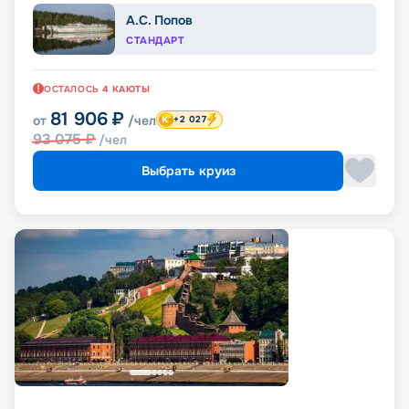
А.С. Попов
СТАНДАРТ
ОСТАЛОСЬ
4
КАЮТЫ
81 906
₽
от
/чел
+2 027
93 075
₽
/чел
Выбрать круиз