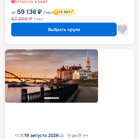
ОСТАЛОСЬ
6
КАЮТ
59 136
₽
от
/чел
+2 027
67 200
₽
/чел
Выбрать круиз
11:00
19 августа 2026
ср
9
дн
/
8
нч