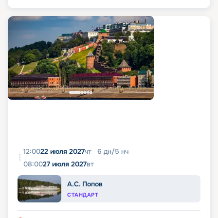
12:00
22 июля 2027
чт
6
дн
/
5
нч
08:00
27 июля 2027
вт
А.С. Попов
СТАНДАРТ