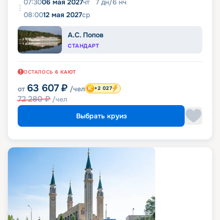
07:30
06 мая 2027
чт
7
дн
/
6
нч
08:00
12 мая 2027
ср
А.С. Попов
СТАНДАРТ
ОСТАЛОСЬ
6
КАЮТ
63 607
₽
от
/чел
+2 027
72 280
₽
/чел
Выбрать круиз