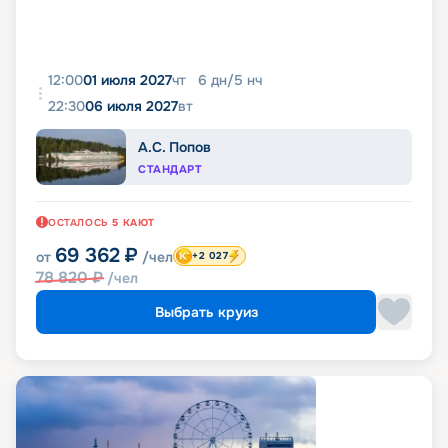
12:00
01 июля 2027
чт
6
дн
/
5
нч
22:30
06 июля 2027
вт
А.С. Попов
СТАНДАРТ
ОСТАЛОСЬ
5
КАЮТ
69 362
₽
от
/чел
+2 027
78 820
₽
/чел
Выбрать круиз