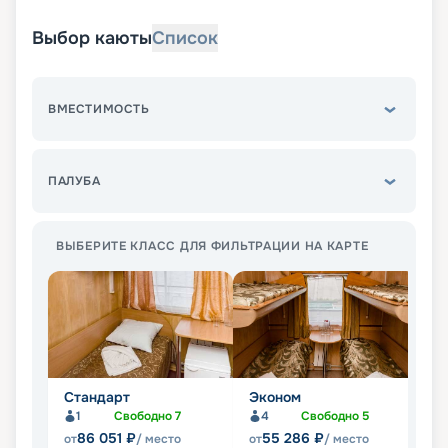
Выбор каюты
Список
ВМЕСТИМОСТЬ
ПАЛУБА
ВЫБЕРИТЕ КЛАСС ДЛЯ ФИЛЬТРАЦИИ НА КАРТЕ
Стандарт
Эконом
П
1
Свободно
7
4
Свободно
5
Не
86 051
₽
55 286
₽
от
/ место
от
/ место