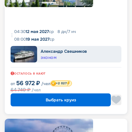
04:30
12 мая 2027
ср
8
дн
/
7
нч
08:00
19 мая 2027
ср
Александр Свешников
ЭКОНОМ
ОСТАЛОСЬ
8
КАЮТ
56 972
₽
от
/чел
+2 027
64 740
₽
/чел
Выбрать круиз