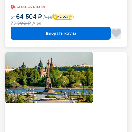
ОСТАЛОСЬ
6
КАЮТ
64 504
₽
от
/чел
+2 027
73 300
₽
/чел
Выбрать круиз