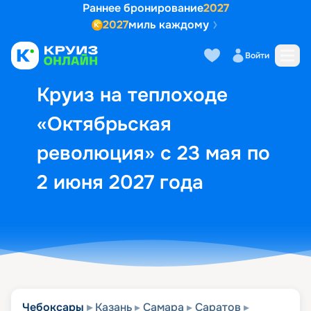
Раннее бронирование
2027
2027
миль каждому
Описание
Выбор кают
Маршрут и экск
Войти
Круиз на теплоходе
«Октябрьская
революция» с 23 мая по
2 июня 2027 года
Чебоксары
Казань
Самара
Саратов