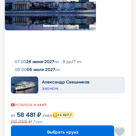
07:00
28 июня 2027
пн
8
дн
/
7
нч
08:00
05 июля 2027
пн
Александр Свешников
ЭКОНОМ
ОСТАЛОСЬ
9
КАЮТ
58 481
₽
от
/чел
+2 027
66 455
₽
/чел
Выбрать круиз