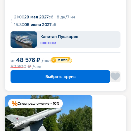
21:00
29 мая 2027
сб
8
дн
/
7
нч
15:30
05 июня 2027
сб
Капитан Пушкарев
ЭКОНОМ
48 576
₽
от
/чел
+2 027
52 800
₽
/чел
Выбрать круиз
Спецпредложение - 10%