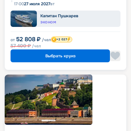
17:00
27 июля 2027
вт
Капитан Пушкарев
ЭКОНОМ
52 808
₽
от
/чел
+2 027
57 400
₽
/чел
Выбрать круиз