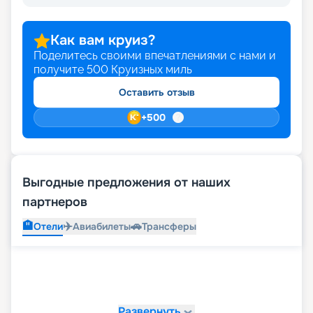
Как вам круиз?
Поделитесь своими впечатлениями с нами и
получите
500
Круизных миль
Оставить отзыв
+
500
Выгодные предложения от наших
партнеров
🏨
✈️
🚗
Отели
Авиабилеты
Трансферы
Развернуть