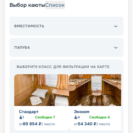
Выбор каюты
Список
ВМЕСТИМОСТЬ
ПАЛУБА
ВЫБЕРИТЕ КЛАСС ДЛЯ ФИЛЬТРАЦИИ НА КАРТЕ
Стандарт
Эконом
Л
1
Свободно
7
4
Свободно
4
Не
89 854
₽
54 340
₽
от
/ место
от
/ место