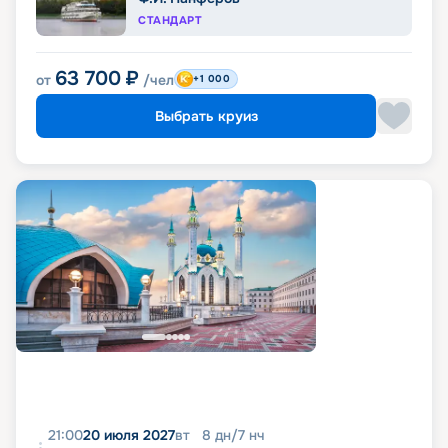
СТАНДАРТ
63 700
₽
от
/чел
+1 000
Выбрать круиз
21:00
20 июля 2027
вт
8
дн
/
7
нч