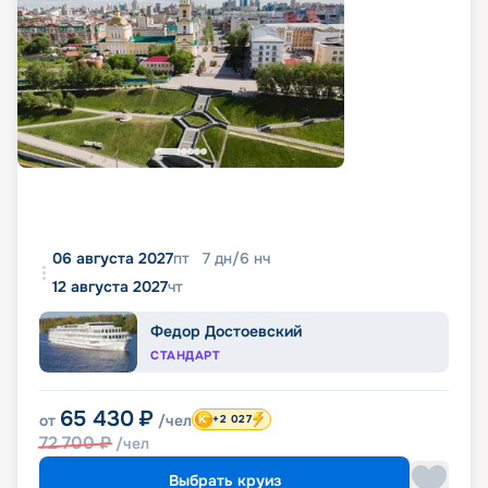
06 августа 2027
пт
7
дн
/
6
нч
12 августа 2027
чт
Федор Достоевский
СТАНДАРТ
65 430
₽
от
/чел
+2 027
72 700
₽
/чел
Выбрать круиз