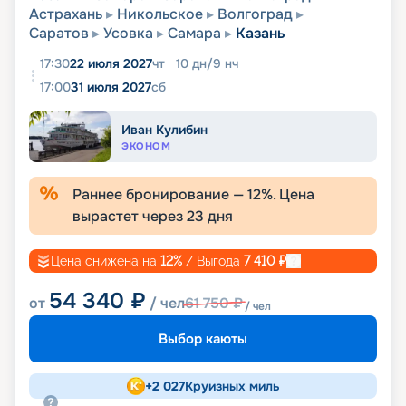
Астрахань
Никольское
Волгоград
Саратов
Усовка
Самара
Казань
17:30
22 июля 2027
чт
10
дн
/
9
нч
17:00
31 июля 2027
сб
Иван Кулибин
ЭКОНОМ
Раннее бронирование —
12
%. Цена
вырастет через
23
дня
Цена снижена на
12
%
/ Выгода
7 410
₽
54 340
₽
от
/ чел
61 750
₽
/ чел
Выбор каюты
+
2 027
Круизных миль