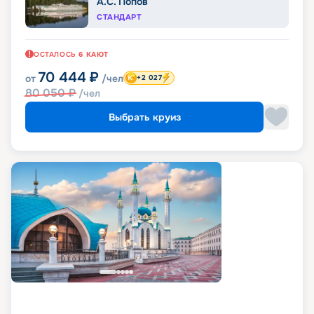
А.С. Попов
СТАНДАРТ
ОСТАЛОСЬ
6
КАЮТ
70 444
₽
от
/чел
+2 027
80 050
₽
/чел
Выбрать круиз