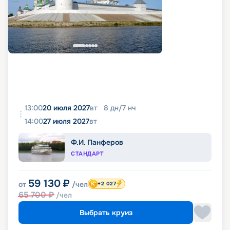
13:00
20 июля 2027
вт
8
дн
/
7
нч
14:00
27 июля 2027
вт
Ф.И. Панферов
СТАНДАРТ
59 130
₽
от
/чел
+2 027
65 700
₽
/чел
Выбрать круиз