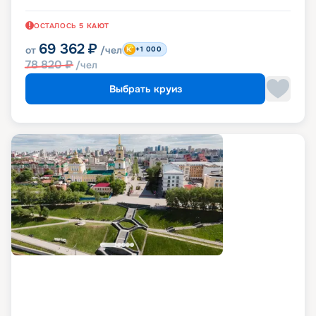
ОСТАЛОСЬ
5
КАЮТ
69 362
₽
от
/чел
+1 000
78 820
₽
/чел
Выбрать круиз