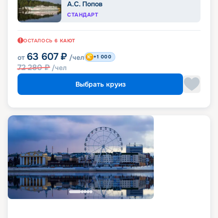
А.С. Попов
СТАНДАРТ
ОСТАЛОСЬ
6
КАЮТ
63 607
₽
от
/чел
+1 000
72 280
₽
/чел
Выбрать круиз