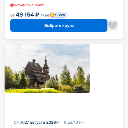
ОСТАЛОСЬ
7
КАЮТ
49 154
₽
от
/чел
+1 000
Выбрать круиз
07:00
27 августа 2026
чт
11
дн
/
10
нч