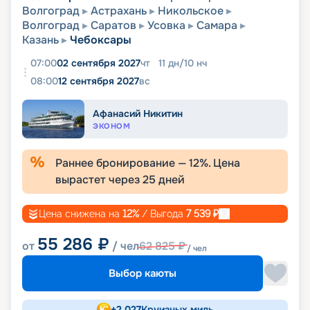
Волгоград
Астрахань
Никольское
Волгоград
Саратов
Усовка
Самара
Казань
Чебоксары
07:00
02 сентября 2027
чт
11
дн
/
10
нч
08:00
12 сентября 2027
вс
Афанасий Никитин
ЭКОНОМ
Раннее бронирование —
12
%. Цена
вырастет через
25
дней
Цена снижена на
12
%
/ Выгода
7 539
₽
55 286
₽
от
/ чел
62 825
₽
/ чел
Выбор каюты
+
2 027
Круизных миль