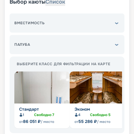
Выбор каюты
Список
ВМЕСТИМОСТЬ
ПАЛУБА
ВЫБЕРИТЕ КЛАСС ДЛЯ ФИЛЬТРАЦИИ НА КАРТЕ
Стандарт
Эконом
Л
1
Свободно
7
4
Свободно
5
Не
86 051
₽
55 286
₽
от
/ место
от
/ место