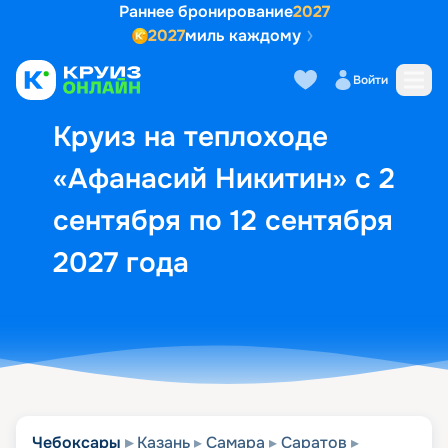
Раннее бронирование
2027
2027
миль каждому
Описание
Выбор кают
Маршрут и экск
Войти
Круиз на теплоходе
«Афанасий Никитин» с 2
сентября по 12 сентября
2027 года
Чебоксары
Казань
Самара
Саратов