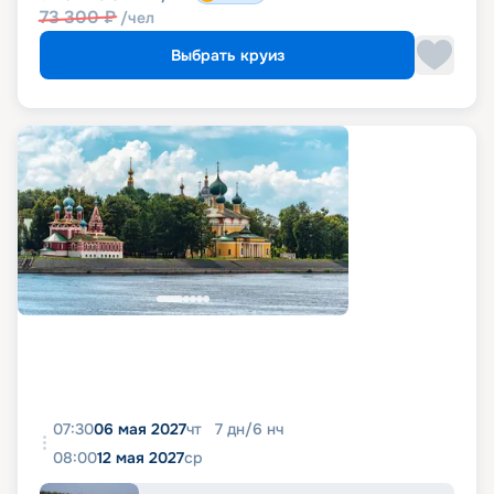
73 300
₽
/чел
Выбрать круиз
07:30
06 мая 2027
чт
7
дн
/
6
нч
08:00
12 мая 2027
ср