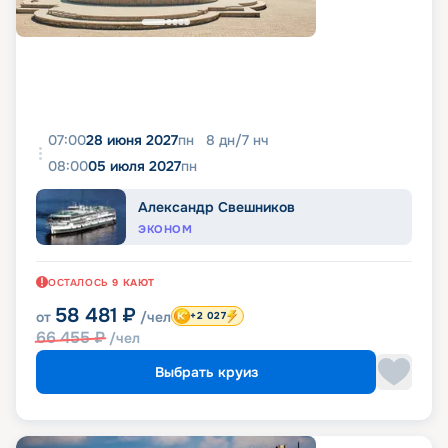
07:00
28 июня 2027
пн
8
дн
/
7
нч
08:00
05 июля 2027
пн
Александр Свешников
ЭКОНОМ
ОСТАЛОСЬ
9
КАЮТ
58 481
₽
от
/чел
+2 027
66 455
₽
/чел
Выбрать круиз