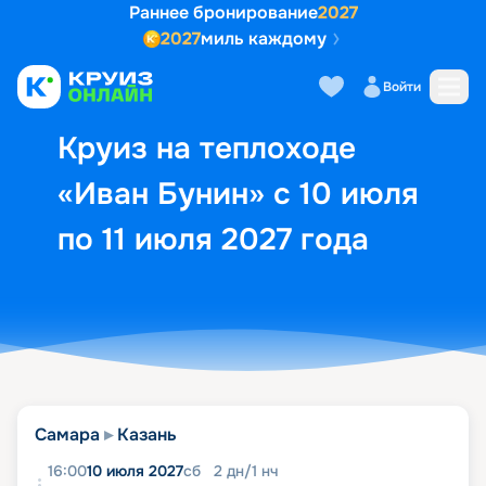
Раннее бронирование
2027
2027
миль каждому
Описание
Выбор кают
Маршрут и экск
Войти
Круиз на теплоходе
«Иван Бунин» с 10 июля
по 11 июля 2027 года
Самара
Казань
16:00
10 июля 2027
сб
2
дн
/
1
нч