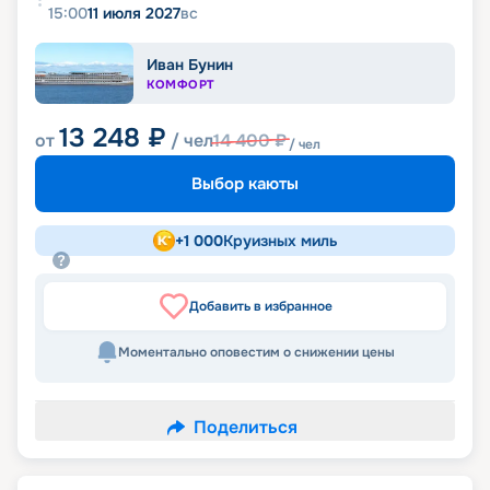
15:00
11 июля 2027
вс
Иван Бунин
КОМФОРТ
13 248
₽
от
/ чел
14 400
₽
/ чел
Выбор каюты
+
1 000
Круизных миль
Добавить в избранное
Моментально оповестим о снижении цены
Поделиться