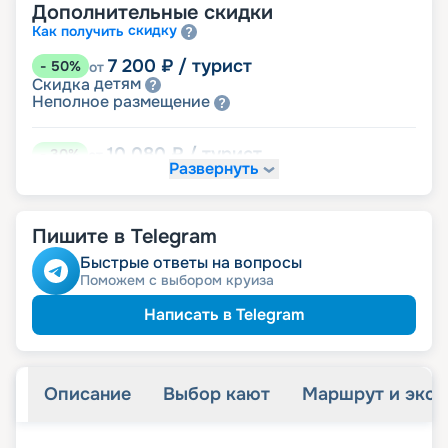
Дополнительные скидки
скидку
Как получить
7 200
₽
/ турист
-
50
%
от
детям
Скидка
размещение
Неполное
10 080
₽
/ турист
-
30
%
от
Развернуть
Скидки за размещение на дополнительных
места
Пишите в Telegram
12 960
₽
/ турист
-
10
%
от
пенсионерам
Скидка
Быстрые ответы на вопросы
ведомств
Скидка сотрудникам силовых
Поможем с выбором круиза
ветеранам
Скидка
семьям
Скидка многодетным
Написать в Telegram
Описание
Выбор кают
Маршрут и экск