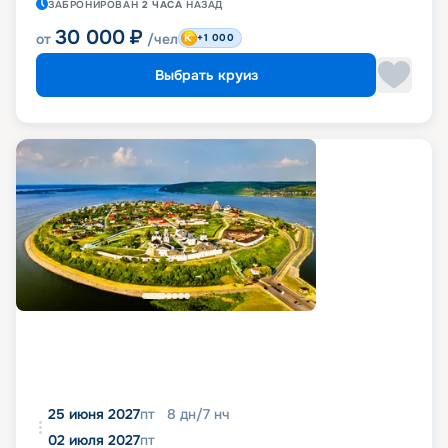
ЗАБРОНИРОВАН
2 ЧАСА
НАЗАД
30 000
₽
от
/чел
+1 000
Выбрать круиз
25 июня 2027
пт
8
дн
/
7
нч
02 июля 2027
пт