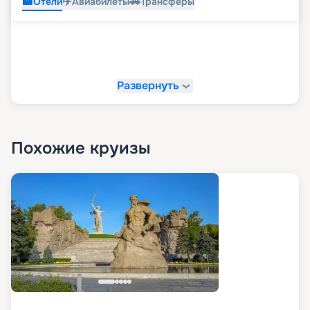
🏨
✈️
🚗
Отели
Авиабилеты
Трансферы
Развернуть
Похожие круизы