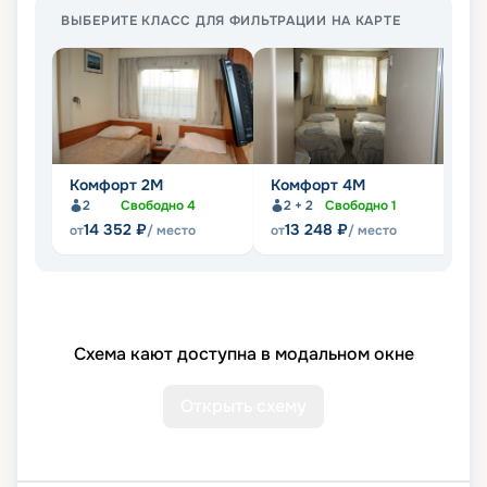
ВЫБЕРИТЕ КЛАСС ДЛЯ ФИЛЬТРАЦИИ НА КАРТЕ
Комфорт 2M
Комфорт 4M
Д
2
Свободно
4
2 + 2
Свободно
1
14 352
₽
13 248
₽
от
/ место
от
/ место
от
Схема кают доступна в модальном окне
Открыть схему