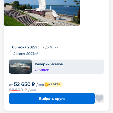
06 июня 2027
вс
7
дн
/
6
нч
12 июня 2027
сб
Валерий Чкалов
СТАНДАРТ
52 650
₽
от
/чел
+2 027
58 500
₽
/чел
Выбрать круиз