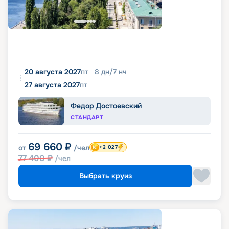
20 августа 2027
пт
8
дн
/
7
нч
27 августа 2027
пт
Федор Достоевский
СТАНДАРТ
69 660
₽
от
/чел
+2 027
77 400
₽
/чел
Выбрать круиз