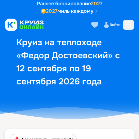
Раннее бронирование
2027
2027
миль каждому
Описание
Выбор кают
Маршрут и экск
Войти
Круиз на теплоходе
«Федор Достоевский» с
12 сентября по 19
сентября 2026 года