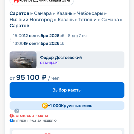
«Без раздумий»: скидка 25%!
Саратов
Самара
Казань
Чебоксары
Нижний Новгород
Казань
Тетюши
Самара
Саратов
15:00
12 сентября 2026
сб
8
дн
/
7
нч
13:00
19 сентября 2026
сб
Федор Достоевский
СТАНДАРТ
95 100
₽
от
/ чел
Выбор каюты
+
1 000
Круизных миль
ОСТАЛОСЬ
4
КАЮТЫ
КУПЛЕН
1
РАЗ
ЗА НЕДЕЛЮ