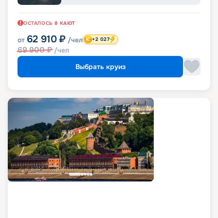
ОСТАЛОСЬ
8
КАЮТ
62 910
₽
от
/чел
+2 027
69 900
₽
/чел
Выбрать круиз