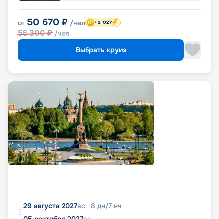
50 670
₽
от
/чел
+2 027
56 300
₽
/чел
Выбрать круиз
29 августа 2027
вс
8
дн
/
7
нч
05 сентября 2027
вс