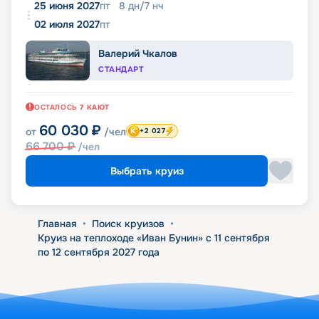
25 июня 2027
пт
8
дн
/
7
нч
02 июля 2027
пт
Валерий Чкалов
СТАНДАРТ
ОСТАЛОСЬ
7
КАЮТ
60 030
₽
от
/чел
+2 027
66 700
₽
/чел
Выбрать круиз
Главная
•
Поиск круизов
•
Круиз на теплоходе «Иван Бунин» с 11 сентября
по 12 сентября 2027 года