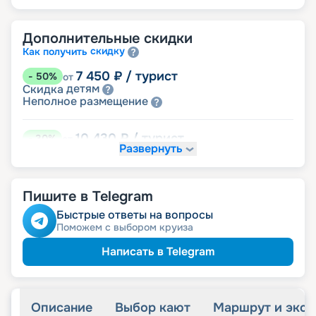
Дополнительные скидки
скидку
Как получить
7 450
₽
/ турист
-
50
%
от
детям
Скидка
размещение
Неполное
10 430
₽
/ турист
-
30
%
от
Развернуть
Скидки за размещение на дополнительных
места
Пишите в Telegram
13 410
₽
/ турист
-
10
%
от
пенсионерам
Скидка
Быстрые ответы на вопросы
ведомств
Скидка сотрудникам силовых
Поможем с выбором круиза
ветеранам
Скидка
семьям
Скидка многодетным
Написать в Telegram
Описание
Выбор кают
Маршрут и экск