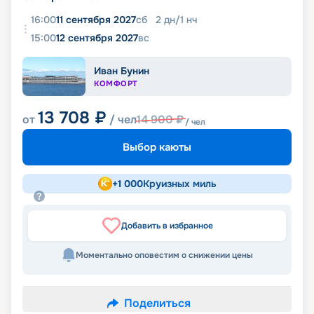
16:00
11 сентября 2027
сб
2
дн
/
1
нч
15:00
12 сентября 2027
вс
Иван Бунин
КОМФОРТ
13 708
₽
от
/ чел
14 900
₽
/ чел
Выбор каюты
+
1 000
Круизных миль
Добавить в избранное
Моментально оповестим о снижении цены
Поделиться