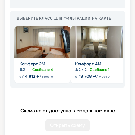
ВЫБЕРИТЕ КЛАСС ДЛЯ ФИЛЬТРАЦИИ НА КАРТЕ
Комфорт 2M
Комфорт 4M
Д
2
Свободно
4
2 + 2
Свободно
1
14 812
₽
13 708
₽
от
/ место
от
/ место
от
Схема кают доступна в модальном окне
Открыть схему