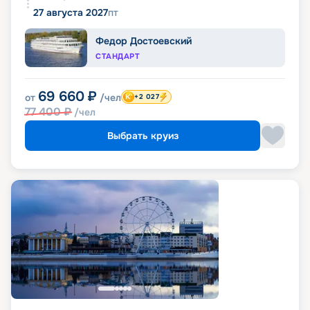
27 августа 2027
пт
Федор Достоевский
СТАНДАРТ
69 660
₽
от
/чел
+2 027
77 400
₽
/чел
Выбрать круиз