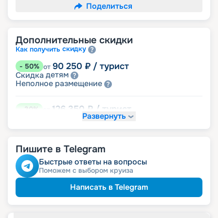
Поделиться
Дополнительные скидки
скидку
Как получить
90 250
₽
/ турист
-
50
%
от
детям
Скидка
размещение
Неполное
126 350
₽
/ турист
-
30
%
от
Развернуть
Скидки за размещение на дополнительных
места
Пишите в Telegram
162 450
₽
/ турист
-
10
%
от
пенсионерам
Скидка
Быстрые ответы на вопросы
ведомств
Скидка сотрудникам силовых
Поможем с выбором круиза
ветеранам
Скидка
семьям
Скидка многодетным
Написать в Telegram