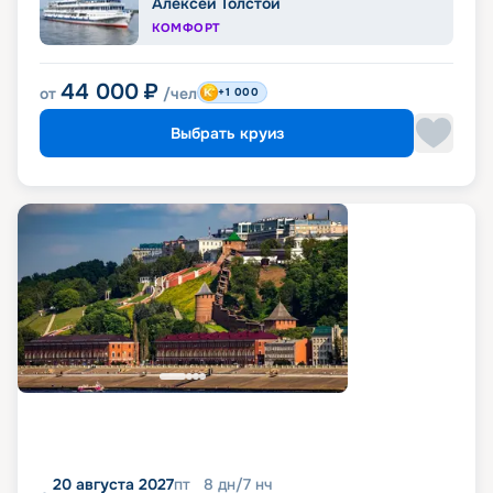
Алексей Толстой
КОМФОРТ
44 000
₽
от
/чел
+1 000
Выбрать круиз
20 августа 2027
пт
8
дн
/
7
нч