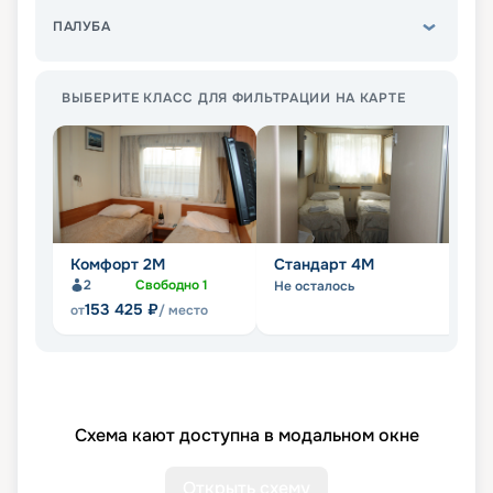
ПАЛУБА
ВЫБЕРИТЕ КЛАСС ДЛЯ ФИЛЬТРАЦИИ НА КАРТЕ
Комфорт 2M
Стандарт 4M
С
2
Свободно
1
Не осталось
Не
153 425
₽
от
/ место
Схема кают доступна в модальном окне
Открыть схему