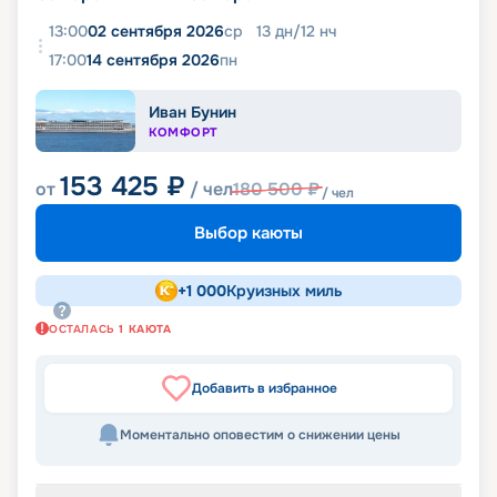
13:00
02 сентября 2026
ср
13
дн
/
12
нч
17:00
14 сентября 2026
пн
Иван Бунин
КОМФОРТ
153 425
₽
от
/ чел
180 500
₽
/ чел
Выбор каюты
+
1 000
Круизных миль
ОСТАЛАСЬ
1
КАЮТА
Добавить в избранное
Моментально оповестим о снижении цены