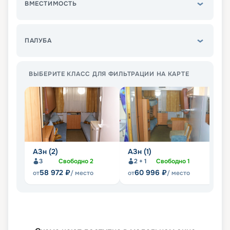
ВМЕСТИМОСТЬ
ПАЛУБА
ВЫБЕРИТЕ КЛАСС ДЛЯ ФИЛЬТРАЦИИ НА КАРТЕ
А3н (2)
А3н (1)
А
3
Свободно
2
2 + 1
Свободно
1
58 972
₽
60 996
₽
от
/ место
от
/ место
от