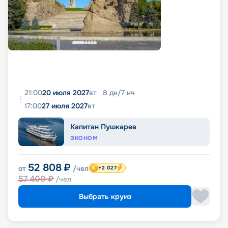
21:00
20 июля 2027
вт
8
дн
/
7
нч
17:00
27 июля 2027
вт
Капитан Пушкарев
ЭКОНОМ
52 808
₽
от
/чел
+2 027
57 400
₽
/чел
Выбрать круиз