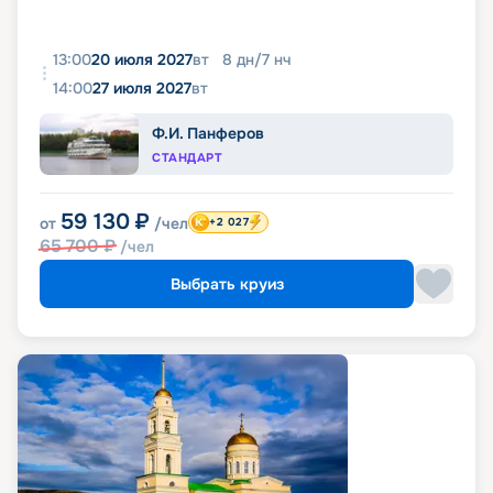
13:00
20 июля 2027
вт
8
дн
/
7
нч
14:00
27 июля 2027
вт
Ф.И. Панферов
СТАНДАРТ
59 130
₽
от
/чел
+2 027
65 700
₽
/чел
Выбрать круиз