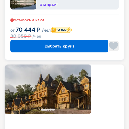
СТАНДАРТ
ОСТАЛОСЬ
6
КАЮТ
70 444
₽
от
/чел
+2 027
80 050
₽
/чел
Выбрать круиз