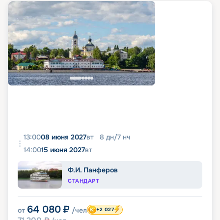
13:00
08 июня 2027
вт
8
дн
/
7
нч
14:00
15 июня 2027
вт
Ф.И. Панферов
СТАНДАРТ
64 080
₽
от
/чел
+2 027