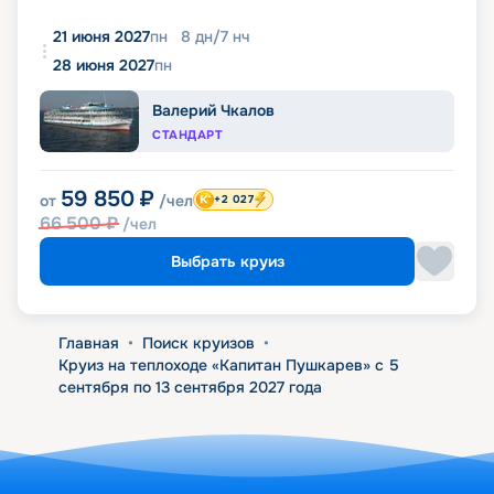
21 июня 2027
пн
8
дн
/
7
нч
28 июня 2027
пн
Валерий Чкалов
СТАНДАРТ
59 850
₽
от
/чел
+2 027
66 500
₽
/чел
Выбрать круиз
Главная
•
Поиск круизов
•
Круиз на теплоходе «Капитан Пушкарев» с 5
сентября по 13 сентября 2027 года