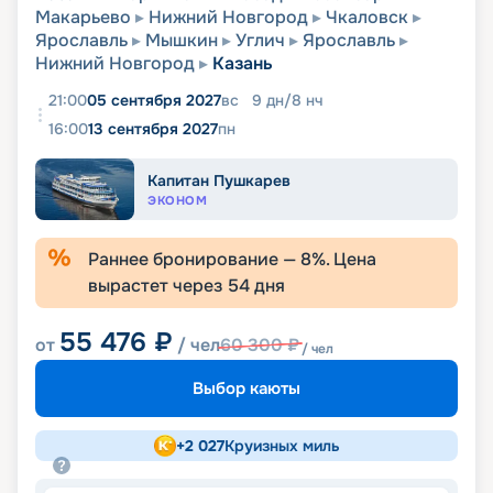
Макарьево
Нижний Новгород
Чкаловск
Ярославль
Мышкин
Углич
Ярославль
Нижний Новгород
Казань
21:00
05 сентября 2027
вс
9
дн
/
8
нч
16:00
13 сентября 2027
пн
Капитан Пушкарев
ЭКОНОМ
Раннее бронирование —
8
%. Цена
вырастет через
54
дня
55 476
₽
от
/ чел
60 300
₽
/ чел
Выбор каюты
+
2 027
Круизных миль