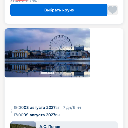
71 200
₽
/чел
Выбрать круиз
19:30
03 августа 2027
вт
7
дн
/
6
нч
17:00
09 августа 2027
пн
А.С. Попов