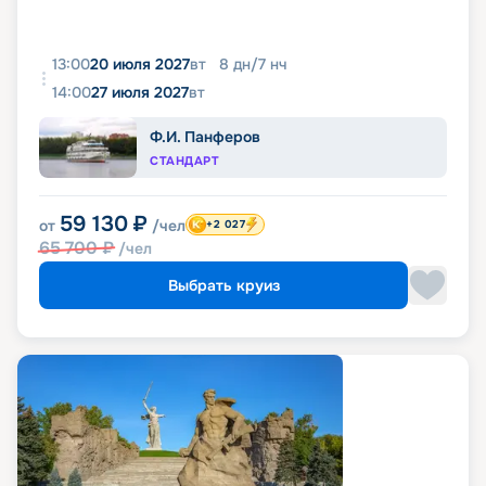
13:00
20 июля 2027
вт
8
дн
/
7
нч
14:00
27 июля 2027
вт
Ф.И. Панферов
СТАНДАРТ
59 130
₽
от
/чел
+2 027
65 700
₽
/чел
Выбрать круиз