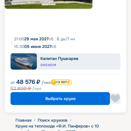
21:00
29 мая 2027
сб
8
дн
/
7
нч
15:30
05 июня 2027
сб
Капитан Пушкарев
ЭКОНОМ
48 576
₽
от
/чел
+2 027
52 800
₽
/чел
Выбрать круиз
Главная
•
Поиск круизов
•
Круиз на теплоходе «Ф.И. Панферов» с 10