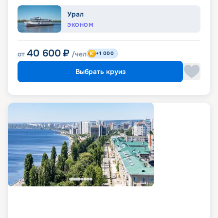
Урал
ЭКОНОМ
40 600
₽
от
/чел
+1 000
Выбрать круиз