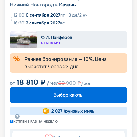
Нижний Новгород
Казань
12:00
10 сентября 2027
пт
3
дн
/
2
нч
16:30
12 сентября 2027
вс
Ф.И. Панферов
СТАНДАРТ
Раннее бронирование —
10
%. Цена
вырастет через
23
дня
18 810
₽
от
/ чел
20 900
₽
/ чел
Выбор каюты
+
2 027
Круизных миль
КУПЛЕН
1
РАЗ
ЗА НЕДЕЛЮ