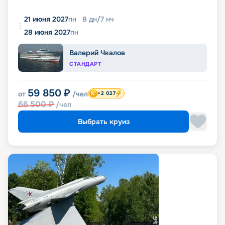
21 июня 2027
пн
8
дн
/
7
нч
28 июня 2027
пн
Валерий Чкалов
СТАНДАРТ
59 850
₽
от
/чел
+2 027
66 500
₽
/чел
Выбрать круиз