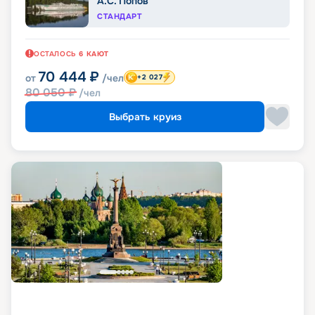
А.С. Попов
СТАНДАРТ
ОСТАЛОСЬ
6
КАЮТ
70 444
₽
от
/чел
+2 027
80 050
₽
/чел
Выбрать круиз