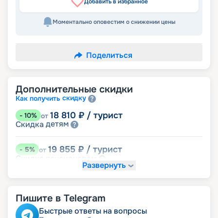
Добавить в избранное
Моментально оповестим о снижении цены
Поделиться
Дополнительные скидки
скидку
Как получить
18 810
₽
/ турист
-
10
%
от
детям
Скидка
19 855
₽
/ турист
-
5
%
от
пенсионерам
Скидка
Развернуть
20 900
₽
/ турист
-
0
%
от
размещение
Неполное
Пишите в Telegram
Быстрые ответы на вопросы