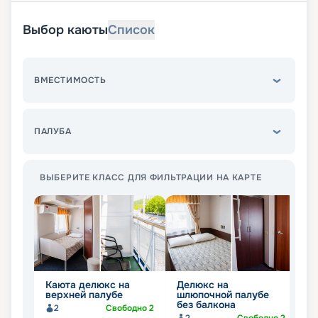
Выбор каюты
Список
ВМЕСТИМОСТЬ
ПАЛУБА
ВЫБЕРИТЕ КЛАСС ДЛЯ ФИЛЬТРАЦИИ НА КАРТЕ
Каюта делюкс на
Делюкс на
К
верхней палубе
шлюпочной палубе
б
без балкона
ш
2
Свободно
2