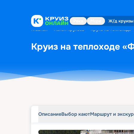
Описание
Выбор кают
Маршрут и экску
Река
Море
Ж/д круизы
Главная
•
Поиск круизов
•
Круиз на теплоходе 
Круиз на теплоходе «Ф
Описание
Выбор кают
Маршрут и экску