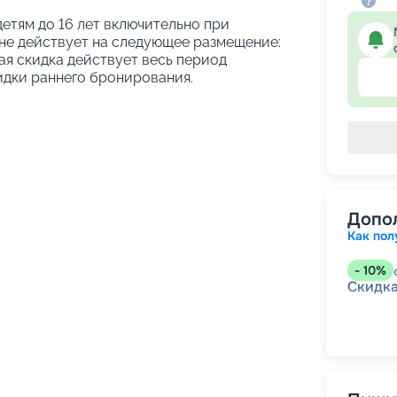
етям до 16 лет включительно при
не действует на следующее размещение:
ая скидка действует весь период
идки раннего бронирования.
Допо
Как пол
-
10
%
Скидк
-
5
%
о
Скидк
-
0
%
о