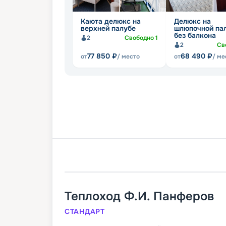
Каюта делюкс на
Делюкс на
верхней палубе
шлюпочной па
без балкона
2
Свободно
1
2
Св
77 850
₽
68 490
₽
от
/ место
от
/ ме
Теплоход
Ф.И. Панферов
СТАНДАРТ