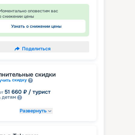
Моментально оповестим вас
о снижении цены
Узнать о снижении цены
Поделиться
лнительные скидки
скидку
учить
51 660
₽
/ турист
от
детям
а
Развернуть
54 530
₽
/ турист
т
пенсионерам
а
57 400
₽
/ турист
т