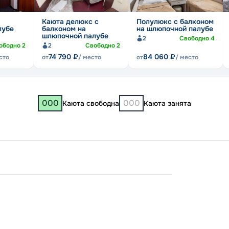
Каюта делюкс с
Полулюкс с балконом
лубе
балконом на
на шлюпочной палубе
шлюпочной палубе
2
Свободно
4
ободно
2
2
Свободно
2
74 790
₽
84 060
₽
сто
от
/ место
от
/ место
000
000
Каюта свободна
Каюта занята
Казань
Макар
Костр
Нижни
13:00
3