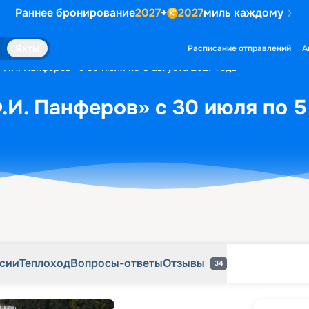
Раннее бронирование
2027
+
2027
миль каждому
рсии
Теплоход
Вопросы-ответы
Отзывы
34
Яхты
Расписание отправлений
А
«Ф.И. Панферов» с 30 июля по 5 августа 2027 года
.И. Панферов» с 30 июля по 5 
рсии
Теплоход
Вопросы-ответы
Отзывы
34