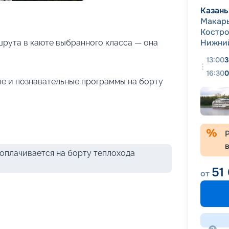
+
17
фотографий
Казань
Макар
Костр
Нижни
рута в каюте выбранного класса — она
13:00
3
16:30
0
е и познавательные программы на борту
оплачивается на борту теплохода
51
от