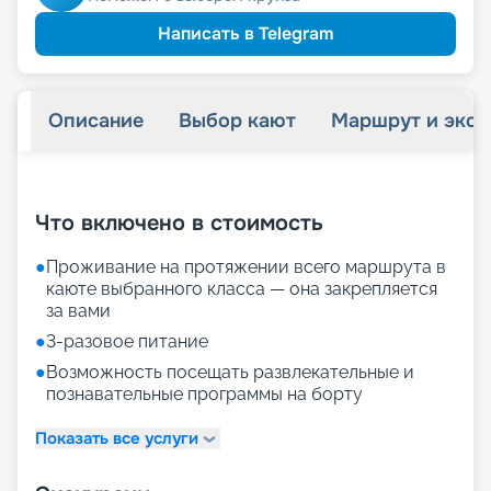
29 155
₽
/ турист
-
15
%
от
детям
Скидка
Написать в Telegram
32 585
₽
/ турист
-
5
%
от
пенсионерам
Скидка
Описание
Выбор кают
Маршрут и экск
+
23
фотографий
Что включено в стоимость
●
Проживание на протяжении всего маршрута в
каюте выбранного класса — она закрепляется
за вами
●
3-разовое питание
●
Возможность посещать развлекательные и
познавательные программы на борту
Показать все услуги