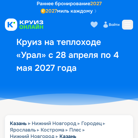
Раннее бронирование
2027
2027
миль каждому
Описание
Выбор кают
Маршрут и экск
Войти
Круиз на теплоходе
«Урал» с 28 апреля по 4
мая 2027 года
Казань
Нижний Новгород
Городец
Ярославль
Кострома
Плес
Нижний Новгород
Казань