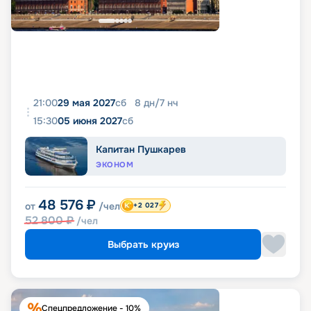
21:00
29 мая 2027
сб
8
дн
/
7
нч
15:30
05 июня 2027
сб
Капитан Пушкарев
ЭКОНОМ
48 576
₽
от
/чел
+2 027
52 800
₽
/чел
Выбрать круиз
Спецпредложение - 10%