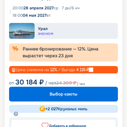
20:00
28 апреля 2027
ср
7
дн
/
6
нч
18:00
04 мая 2027
вт
Урал
ЭКОНОМ
Раннее бронирование —
12
%. Цена
вырастет через
23
дня
Цена снижена на
12
%
/ Выгода
4 116
₽
30 184
₽
от
/ чел
34 300
₽
/ чел
Выбор каюты
+
2 027
Круизных миль
Добавить в избранное