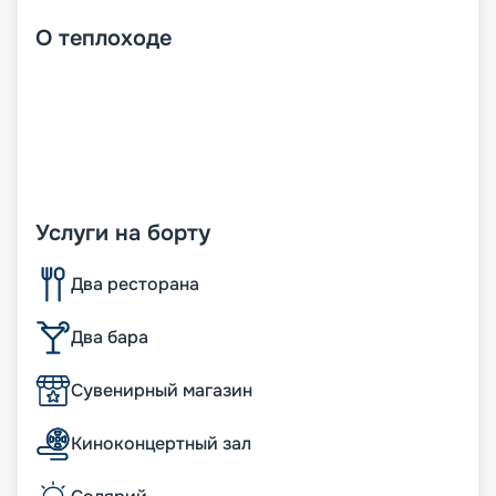
О
теплоходе
Услуги на борту
Два ресторана
Два бара
Сувенирный магазин
Киноконцертный зал