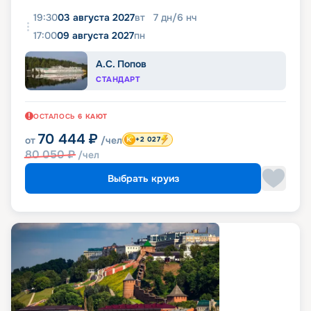
19:30
03 августа 2027
вт
7
дн
/
6
нч
17:00
09 августа 2027
пн
А.С. Попов
СТАНДАРТ
ОСТАЛОСЬ
6
КАЮТ
70 444
₽
от
/чел
+2 027
80 050
₽
/чел
Выбрать круиз