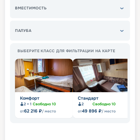
ВМЕСТИМОСТЬ
ПАЛУБА
ВЫБЕРИТЕ КЛАСС ДЛЯ ФИЛЬТРАЦИИ НА КАРТЕ
Комфорт
Стандарт
С
2 + 1
Свободно
10
2
Свободно
10
62 216
₽
49 896
₽
от
/ место
от
/ место
от