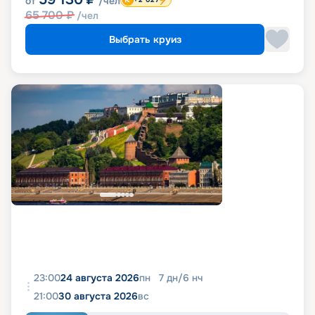
от
/чел
65 700
₽
/чел
Выбрать круиз
23:00
24 августа 2026
пн
7
дн
/
6
нч
21:00
30 августа 2026
вс