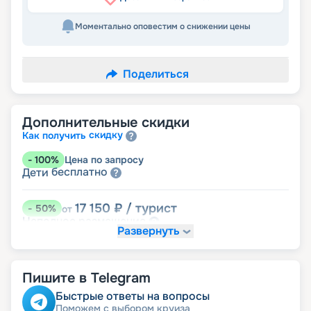
Моментально оповестим о снижении цены
Поделиться
Дополнительные скидки
скидку
Как получить
-
100
%
Цена по запросу
бесплатно
Дети
17 150
₽
/ турист
-
50
%
от
размещение
Неполное
Развернуть
24 010
₽
/ турист
-
30
%
от
Скидки за размещение на дополнительных
Пишите в Telegram
места
Быстрые ответы на вопросы
Поможем с выбором круиза