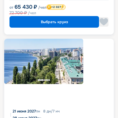
65 430
₽
от
/чел
+2 027
72 700
₽
/чел
Выбрать круиз
21 июня 2027
пн
8
дн
/
7
нч