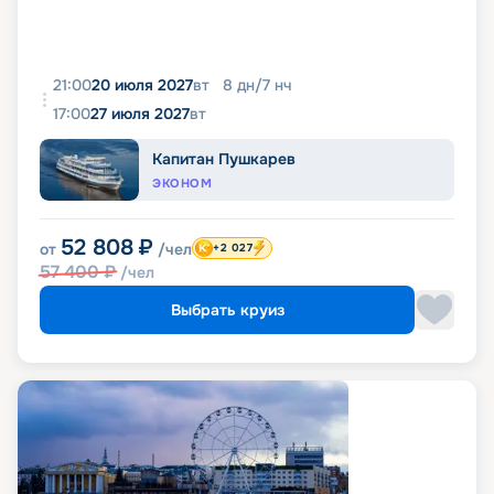
21:00
20 июля 2027
вт
8
дн
/
7
нч
17:00
27 июля 2027
вт
Капитан Пушкарев
ЭКОНОМ
52 808
₽
от
/чел
+2 027
57 400
₽
/чел
Выбрать круиз