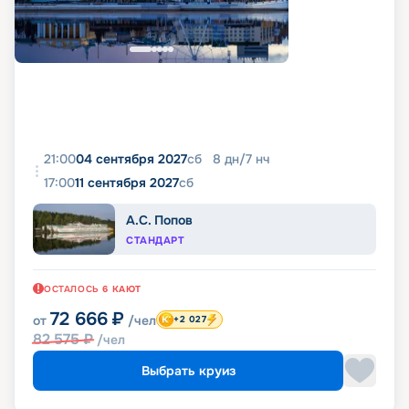
21:00
04 сентября 2027
сб
8
дн
/
7
нч
17:00
11 сентября 2027
сб
А.С. Попов
СТАНДАРТ
ОСТАЛОСЬ
6
КАЮТ
72 666
₽
от
/чел
+2 027
82 575
₽
/чел
Выбрать круиз