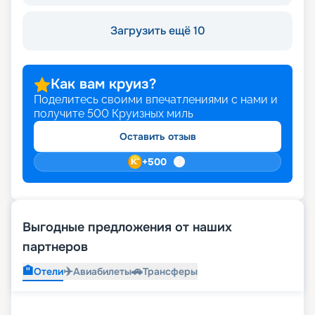
Загрузить ещё 10
Как вам круиз?
Поделитесь своими впечатлениями с нами и
получите
500
Круизных миль
Оставить отзыв
+
500
Выгодные предложения от наших
партнеров
🏨
✈️
🚗
Отели
Авиабилеты
Трансферы