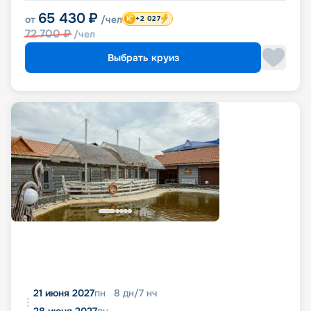
65 430
₽
от
/чел
+2 027
72 700
₽
/чел
Выбрать круиз
21 июня 2027
пн
8
дн
/
7
нч