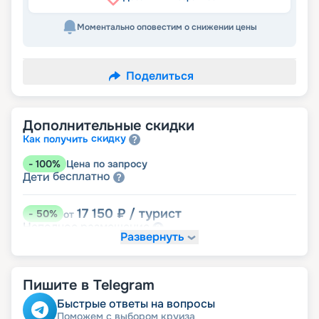
Моментально оповестим о снижении цены
Поделиться
Дополнительные скидки
скидку
Как получить
-
100
%
Цена по запросу
бесплатно
Дети
17 150
₽
/ турист
-
50
%
от
размещение
Неполное
Развернуть
24 010
₽
/ турист
-
30
%
от
Скидки за размещение на дополнительных
Пишите в Telegram
места
Быстрые ответы на вопросы
Поможем с выбором круиза