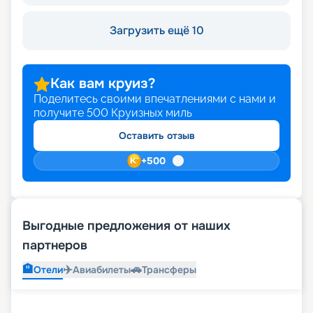
Загрузить ещё 10
Как вам круиз?
Поделитесь своими впечатлениями с нами и
получите
500
Круизных миль
Оставить отзыв
+
500
Выгодные предложения от наших
партнеров
🏨
✈️
🚗
Отели
Авиабилеты
Трансферы