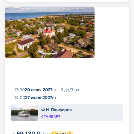
13:00
20 июля 2027
вт
8
дн
/
7
нч
14:00
27 июля 2027
вт
Ф.И. Панферов
СТАНДАРТ
59 130
₽
+2 027