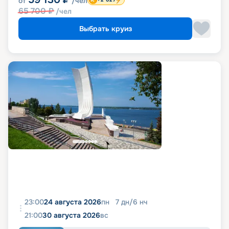
от
/чел
65 700
₽
/чел
Выбрать круиз
23:00
24 августа 2026
пн
7
дн
/
6
нч
21:00
30 августа 2026
вс