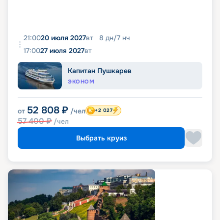
21:00
20 июля 2027
вт
8
дн
/
7
нч
17:00
27 июля 2027
вт
Капитан Пушкарев
ЭКОНОМ
52 808
₽
от
/чел
+2 027
57 400
₽
/чел
Выбрать круиз