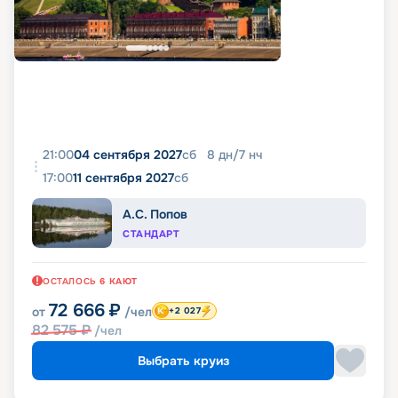
21:00
04 сентября 2027
сб
8
дн
/
7
нч
17:00
11 сентября 2027
сб
А.С. Попов
СТАНДАРТ
ОСТАЛОСЬ
6
КАЮТ
72 666
₽
от
/чел
+2 027
82 575
₽
/чел
Выбрать круиз