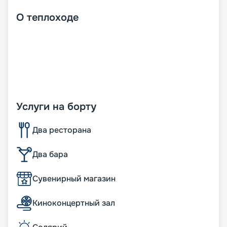
О
теплоходе
Услуги на борту
Два ресторана
Два бара
Сувенирный магазин
Киноконцертный зал