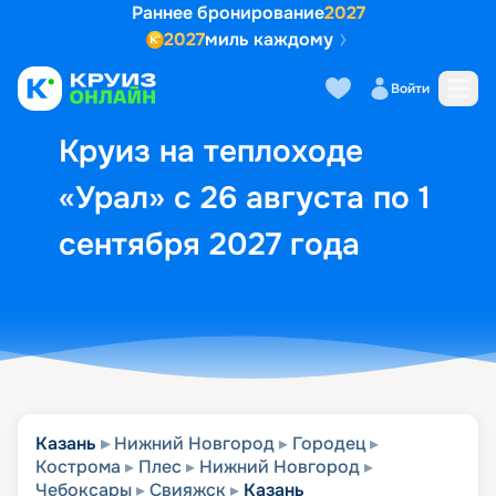
Раннее бронирование
2027
2027
миль каждому
Описание
Выбор кают
Маршрут и экск
Войти
Круиз на теплоходе
«Урал» с 26 августа по 1
сентября 2027 года
Казань
Нижний Новгород
Городец
Кострома
Плес
Нижний Новгород
Чебоксары
Свияжск
Казань