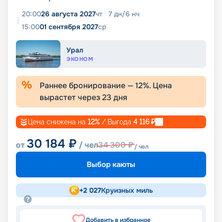
20:00
26 августа 2027
чт
7
дн
/
6
нч
15:00
01 сентября 2027
ср
Урал
ЭКОНОМ
Раннее бронирование —
12
%. Цена
вырастет через
23
дня
Цена снижена на
12
%
/ Выгода
4 116
₽
30 184
₽
от
/ чел
34 300
₽
/ чел
Выбор каюты
+
2 027
Круизных миль
Добавить в избранное