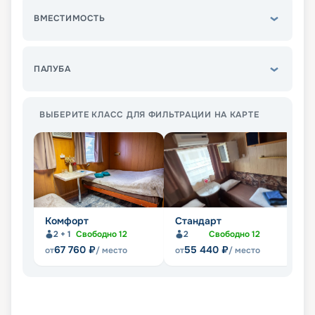
ВМЕСТИМОСТЬ
ПАЛУБА
ВЫБЕРИТЕ КЛАСС ДЛЯ ФИЛЬТРАЦИИ НА КАРТЕ
Комфорт
Стандарт
С
2 + 1
Свободно
12
2
Свободно
12
67 760
₽
55 440
₽
от
/ место
от
/ место
от