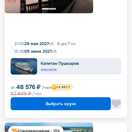
21:00
29 мая 2027
сб
8
дн
/
7
нч
15:30
05 июня 2027
сб
Капитан Пушкарев
ЭКОНОМ
48 576
₽
от
/чел
+2 027
52 800
₽
/чел
Выбрать круиз
Спецпредложение - 10%