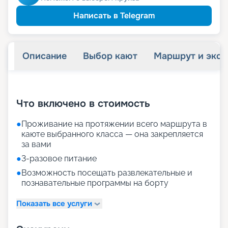
29 155
₽
/ турист
-
15
%
от
детям
Скидка
Написать в Telegram
32 585
₽
/ турист
-
5
%
от
пенсионерам
Скидка
Описание
Выбор кают
Маршрут и экск
+
21
фотографий
Что включено в стоимость
●
Проживание на протяжении всего маршрута в
каюте выбранного класса — она закрепляется
за вами
●
3-разовое питание
●
Возможность посещать развлекательные и
познавательные программы на борту
Показать все услуги