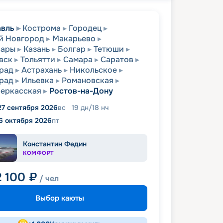
авль
Кострома
Городец
й Новгород
Макарьево
сары
Казань
Болгар
Тетюши
вск
Тольятти
Самара
Саратов
рад
Астрахань
Никольское
рад
Ильевка
Романовская
еркасская
Ростов-на-Дону
27 сентября 2026
вс
19
дн
/
18
нч
6 октября 2026
пт
Константин Федин
КОМФОРТ
2 100
₽
/ чел
Выбор каюты