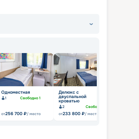
Одноместная
Делюкс с
двуспальной
1
Свободно
1
кроватью
2
Свободно
1
256 700
₽
233 800
₽
от
/ место
от
/ место