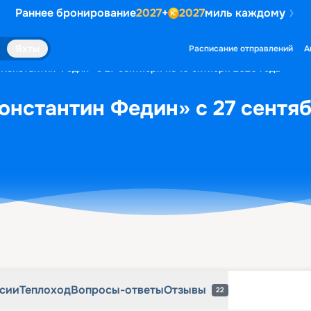
Раннее бронирование
2027
+
2027
миль каждому
рсии
Теплоход
Вопросы-ответы
Отзывы
22
Яхты
Расписание отправлений
А
«Константин Федин» с 27 сентября по 16 октября 2026 года
онстантин Федин» с 27 сентяб
рсии
Теплоход
Вопросы-ответы
Отзывы
22