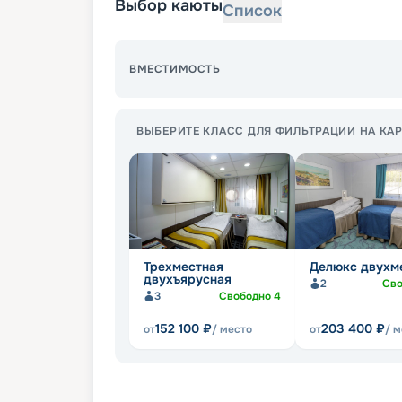
Выбор каюты
Список
ВМЕСТИМОСТЬ
ВЫБЕРИТЕ КЛАСС ДЛЯ ФИЛЬТРАЦИИ НА КАР
Трехместная
Делюкс двухм
двухъярусная
2
Св
3
Свободно
4
152 100
₽
203 400
₽
от
/ место
от
/ 