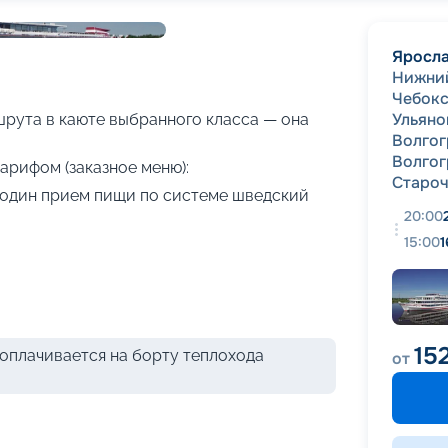
+
36
фотографий
Яросл
Нижни
Чебок
Ульяно
рута в каюте выбранного класса — она
Волгог
Волгог
арифом (заказное меню):
Староч
я один прием пищи по системе шведский
20:00
15:00
1
15
оплачивается на борту теплохода
от