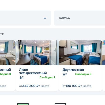
ПАЛУБА
ТЕ
естный
Люкс
Двухместная
четырехместный
ободно
3
2
Свободно
5
2
Свободно
1
342 200
₽
190 100
₽
место
от
/ место
от
/ место