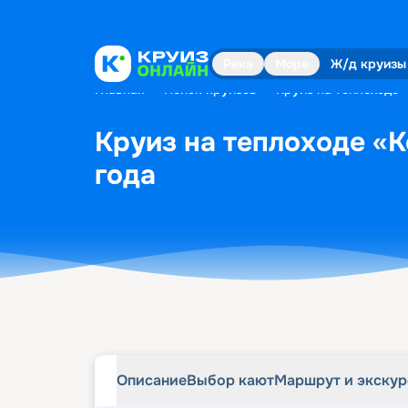
Описание
Выбор кают
Маршрут и экску
Река
Море
Ж/д круизы
Главная
•
Поиск круизов
•
Круиз на теплоходе 
Круиз на теплоходе «К
года
Описание
Выбор кают
Маршрут и экску