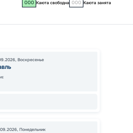
000
000
Каюта свободна
Каюта занята
Яросл
Нижни
Чебок
09.2026
,
Воскресенье
Ульяно
авль
Волгог
Волгог
ИЕ
Староч
20:00
15:00
1
15
.09.2026
,
Понедельник
от