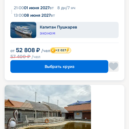
21:00
01 июня 2027
вт
8
дн
/
7
нч
13:00
08 июня 2027
вт
Капитан Пушкарев
ЭКОНОМ
52 808
₽
от
/чел
+2 027
57 400
₽
/чел
Выбрать круиз