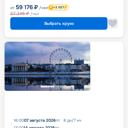
59 176
₽
от
/чел
+2 027
67 245
₽
/чел
Выбрать круиз
16:00
07 августа 2026
пт
8
дн
/
7
нч
13:00
14 августа 2026
пт