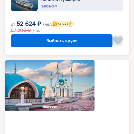
ЭКОНОМ
52 624
₽
от
/чел
+2 027
57 200
₽
/чел
Выбрать круиз