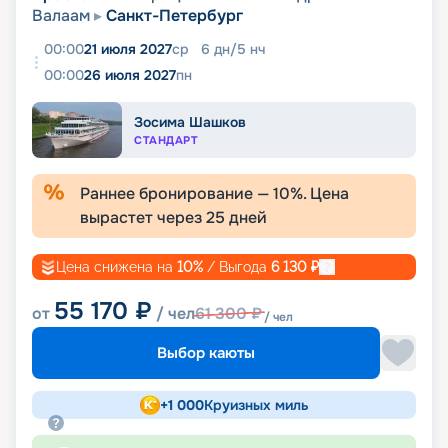
Валаам
Санкт-Петербург
00:00
21 июля 2027
ср
6
дн
/
5
нч
00:00
26 июля 2027
пн
Зосима Шашков
СТАНДАРТ
Раннее бронирование —
10
%. Цена
вырастет через
25
дней
Цена снижена на
10
%
/ Выгода
6 130
₽
55 170
₽
от
/ чел
61 300
₽
/ чел
Выбор каюты
+
1 000
Круизных миль