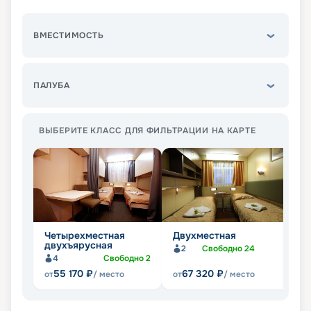
ВМЕСТИМОСТЬ
ПАЛУБА
ВЫБЕРИТЕ КЛАСС ДЛЯ ФИЛЬТРАЦИИ НА КАРТЕ
Четырехместная
Двухместная
О
двухъярусная
2
Свободно
24
4
Свободно
2
55 170
₽
67 320
₽
от
/ место
от
/ место
от