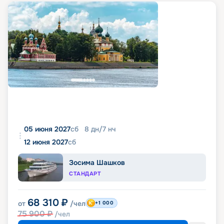
05 июня 2027
сб
8
дн
/
7
нч
12 июня 2027
сб
Зосима Шашков
СТАНДАРТ
68 310
₽
от
/чел
+1 000
75 900
₽
/чел