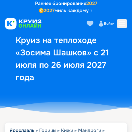
Раннее бронирование
2027
2027
миль каждому
Описание
Выбор кают
Маршрут и экск
Войти
Круиз на теплоходе
«Зосима Шашков» с 21
июля по 26 июля 2027
года
Ярославль
Горицы
Кижи
Мандроги