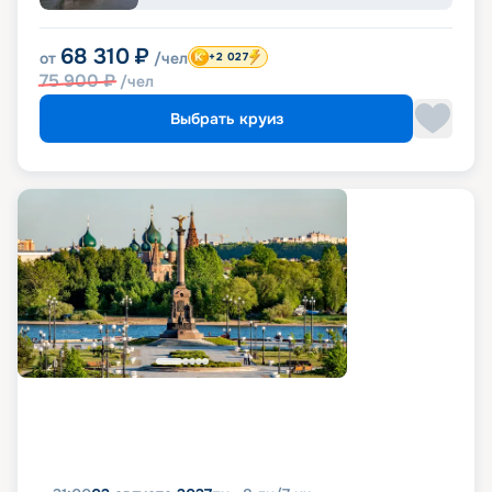
68 310
₽
от
/чел
+2 027
75 900
₽
/чел
Выбрать круиз