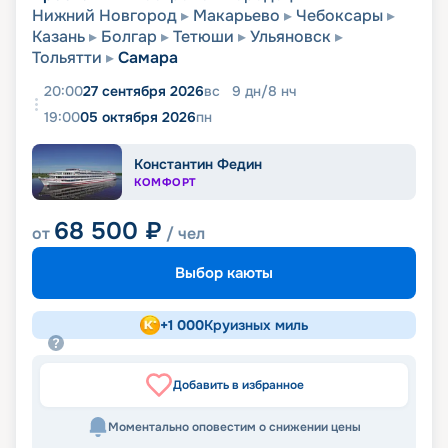
Нижний Новгород
Макарьево
Чебоксары
Казань
Болгар
Тетюши
Ульяновск
Тольятти
Самара
20:00
27 сентября 2026
вс
9
дн
/
8
нч
19:00
05 октября 2026
пн
Константин Федин
КОМФОРТ
68 500
₽
от
/ чел
Выбор каюты
+
1 000
Круизных миль
Добавить в избранное
Моментально оповестим о снижении цены