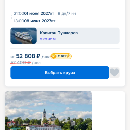
21:00
01 июня 2027
вт
8
дн
/
7
нч
13:00
08 июня 2027
вт
Капитан Пушкарев
ЭКОНОМ
52 808
₽
от
/чел
+2 027
57 400
₽
/чел
Выбрать круиз