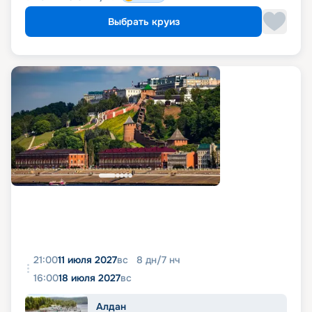
Выбрать круиз
21:00
11 июля 2027
вс
8
дн
/
7
нч
16:00
18 июля 2027
вс
Алдан