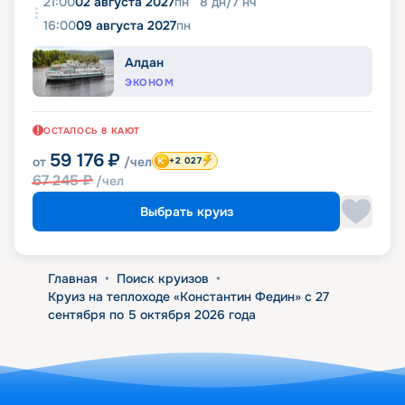
21:00
02 августа 2027
пн
8
дн
/
7
нч
16:00
09 августа 2027
пн
Алдан
ЭКОНОМ
ОСТАЛОСЬ
8
КАЮТ
59 176
₽
от
/чел
+2 027
67 245
₽
/чел
Выбрать круиз
Главная
•
Поиск круизов
•
Круиз на теплоходе «Константин Федин» с 27
сентября по 5 октября 2026 года