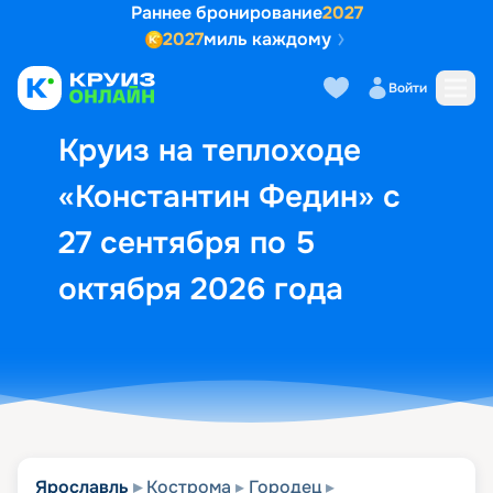
Раннее бронирование
2027
2027
миль каждому
Описание
Выбор кают
Маршрут и экск
Войти
Круиз на теплоходе
«Константин Федин» с
27 сентября по 5
октября 2026 года
Ярославль
Кострома
Городец