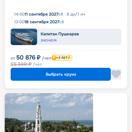
14:00
11 сентября 2027
сб
8
дн
/
7
нч
13:00
18 сентября 2027
сб
Капитан Пушкарев
ЭКОНОМ
50 876
₽
от
/чел
+2 027
55 300
₽
/чел
Выбрать круиз