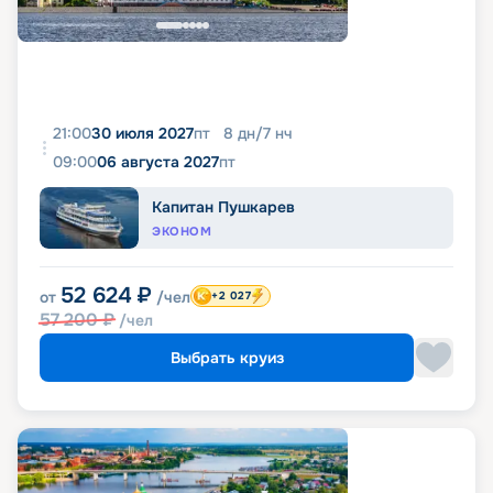
21:00
30 июля 2027
пт
8
дн
/
7
нч
09:00
06 августа 2027
пт
Капитан Пушкарев
ЭКОНОМ
52 624
₽
от
/чел
+2 027
57 200
₽
/чел
Выбрать круиз