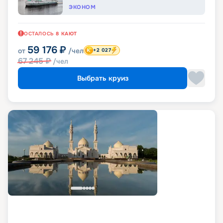
ЭКОНОМ
ОСТАЛОСЬ
8
КАЮТ
59 176
₽
от
/чел
+2 027
67 245
₽
/чел
Выбрать круиз