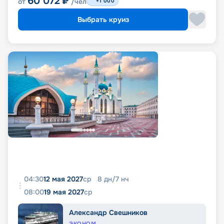
60 072
₽
от
/чел
+1 000
Выбрать круиз
04:30
12 мая 2027
ср
8
дн
/
7
нч
08:00
19 мая 2027
ср
Александр Свешников
ЭКОНОМ