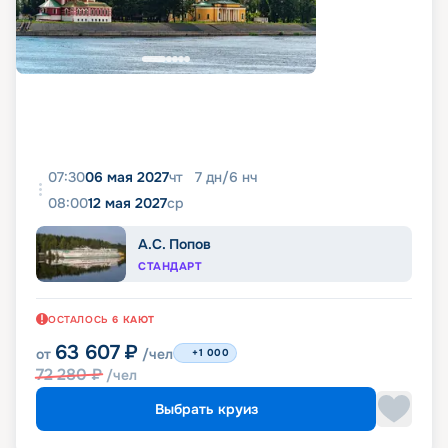
07:30
06 мая 2027
чт
7
дн
/
6
нч
08:00
12 мая 2027
ср
А.С. Попов
СТАНДАРТ
ОСТАЛОСЬ
6
КАЮТ
63 607
₽
от
/чел
+1 000
72 280
₽
/чел
Выбрать круиз