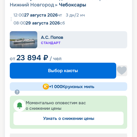
Нижний Новгород
Чебоксары
12:00
27 августа 2026
чт
3
дн
/
2
нч
08:00
29 августа 2026
сб
А.С. Попов
СТАНДАРТ
23 894
₽
от
/ чел
Выбор каюты
+
1 000
Круизных миль
Моментально оповестим вас
о снижении цены
Узнать о снижении цены