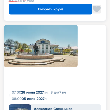
93 075
₽
/чел
Выбрать круиз
07:00
28 июня 2027
пн
8
дн
/
7
нч
08:00
05 июля 2027
пн
Александр Свешников