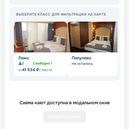
ВЫБЕРИТЕ КЛАСС ДЛЯ ФИЛЬТРАЦИИ НА КАРТЕ
Люкс
Полулюкс
С
2
Свободно
1
Не осталось
Не
41 534
₽
от
/ место
Схема кают доступна в модальном окне
Открыть схему