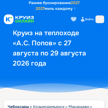
Раннее бронирование
2027
2027
миль каждому
Описание
Выбор кают
Маршрут и экск
Войти
Круиз на теплоходе
«А.С. Попов» с 27
августа по 29 августа
2026 года
Чебоксары
Козьмодемьянск
Макарьево