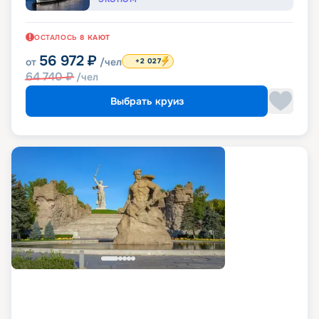
ОСТАЛОСЬ
8
КАЮТ
56 972
₽
от
/чел
+2 027
64 740
₽
/чел
Выбрать круиз