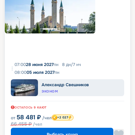
07:00
28 июня 2027
пн
8
дн
/
7
нч
08:00
05 июля 2027
пн
Александр Свешников
ЭКОНОМ
ОСТАЛОСЬ
9
КАЮТ
58 481
₽
от
/чел
+2 027
66 455
₽
/чел
Выбрать круиз