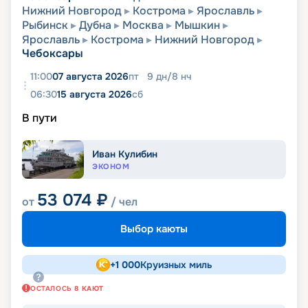
Нижний Новгород
Кострома
Ярославль
Рыбинск
Дубна
Москва
Мышкин
Ярославль
Кострома
Нижний Новгород
Чебоксары
11:00
07 августа 2026
пт
9
дн
/
8
нч
06:30
15 августа 2026
сб
В пути
Иван Кулибин
ЭКОНОМ
53 074
₽
от
/ чел
Выбор каюты
+
1 000
Круизных миль
ОСТАЛОСЬ
8
КАЮТ