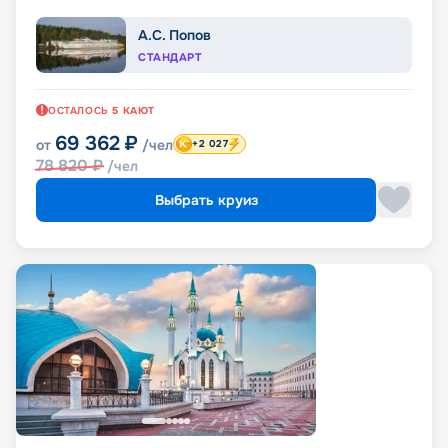
А.С. Попов
СТАНДАРТ
ОСТАЛОСЬ
5
КАЮТ
69 362
₽
от
/чел
+2 027
78 820
₽
/чел
Выбрать круиз