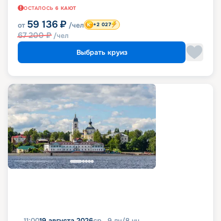
ОСТАЛОСЬ
6
КАЮТ
59 136
₽
от
/чел
+2 027
67 200
₽
/чел
Выбрать круиз
11:00
19 августа 2026
ср
9
дн
/
8
нч