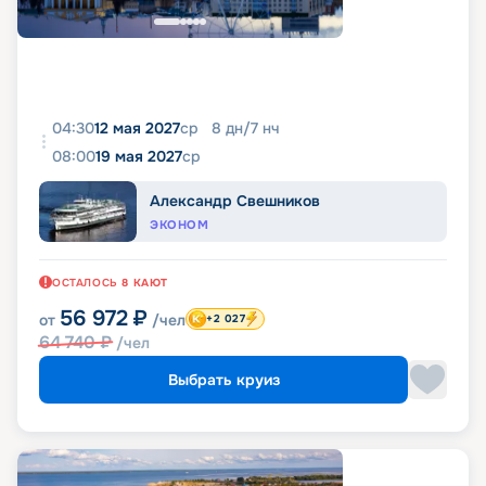
04:30
12 мая 2027
ср
8
дн
/
7
нч
08:00
19 мая 2027
ср
Александр Свешников
ЭКОНОМ
ОСТАЛОСЬ
8
КАЮТ
56 972
₽
от
/чел
+2 027
64 740
₽
/чел
Выбрать круиз