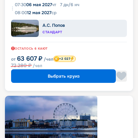
07:30
06 мая 2027
чт
7
дн
/
6
нч
08:00
12 мая 2027
ср
А.С. Попов
СТАНДАРТ
ОСТАЛОСЬ
6
КАЮТ
63 607
₽
от
/чел
+2 027
72 280
₽
/чел
Выбрать круиз