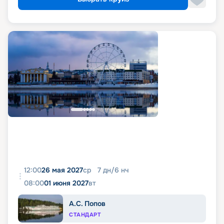
12:00
26 мая 2027
ср
7
дн
/
6
нч
08:00
01 июня 2027
вт
А.С. Попов
СТАНДАРТ