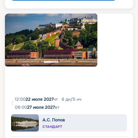
12:00
22 июля 2027
чт
6
дн
/
5
нч
08:00
27 июля 2027
вт
А.С. Попов
СТАНДАРТ