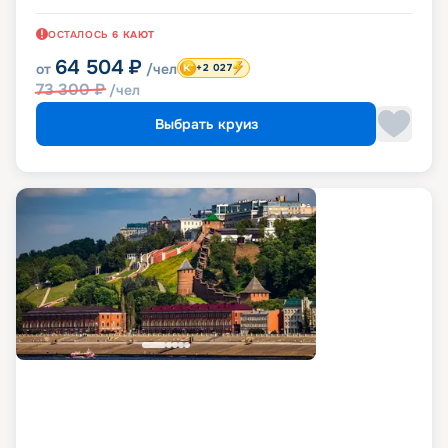
ОСТАЛОСЬ
6
КАЮТ
64 504
₽
от
/чел
+2 027
73 300
₽
/чел
Выбрать круиз