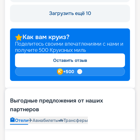
Загрузить ещё 10
Как вам круиз?
Поделитесь своими впечатлениями с нами и
получите
500
Круизных миль
Оставить отзыв
+
500
Выгодные предложения от наших
партнеров
🏨
✈️
🚗
Отели
Авиабилеты
Трансферы