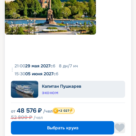
21:00
29 мая 2027
сб
8
дн
/
7
нч
15:30
05 июня 2027
сб
Капитан Пушкарев
ЭКОНОМ
48 576
₽
от
/чел
+2 027
52 800
₽
/чел
Выбрать круиз