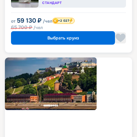
СТАНДАРТ
59 130
₽
от
/чел
+2 027
65 700
₽
/чел
Выбрать круиз