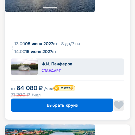
13:00
08 июня 2027
вт
8
дн
/
7
нч
14:00
15 июня 2027
вт
Ф.И. Панферов
СТАНДАРТ
64 080
₽
от
/чел
+2 027
71 200
₽
/чел
Выбрать круиз