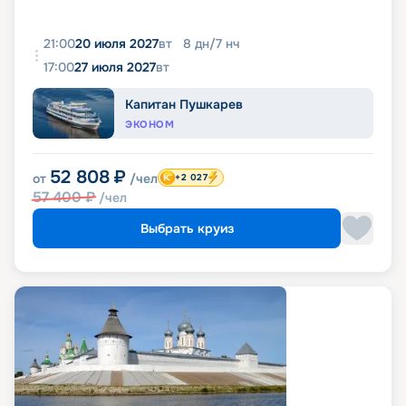
21:00
20 июля 2027
вт
8
дн
/
7
нч
17:00
27 июля 2027
вт
Капитан Пушкарев
ЭКОНОМ
52 808
₽
от
/чел
+2 027
57 400
₽
/чел
Выбрать круиз