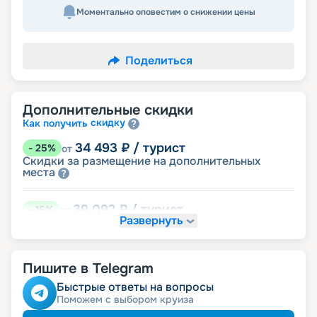
Моментально оповестим о снижении цены
Поделиться
Дополнительные скидки
скидку
Как получить
34 493
₽
/ турист
-
25
%
от
Скидки за размещение на дополнительных
места
39 092
₽
/ турист
-
15
%
от
Развернуть
детям
Скидка
43 691
₽
/ турист
-
5
%
от
Пишите в Telegram
именинникам
Скидка
пенсионерам
Скидка
Быстрые ответы на вопросы
Поможем с выбором круиза