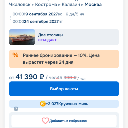
Чкаловск
Кострома
Калязин
Москва
00:00
19 сентября 2027
вс
6
дн
/
5
нч
00:00
24 сентября 2027
пт
Две столицы
СТАНДАРТ
Раннее бронирование —
10
%. Цена
вырастет через
24
дня
41 390
₽
от
/ чел
45 990
₽
/ чел
Выбор каюты
+
2 027
Круизных миль
Добавить в избранное