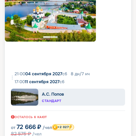
21:00
04 сентября 2027
сб
8
дн
/
7
нч
17:00
11 сентября 2027
сб
А.С. Попов
СТАНДАРТ
ОСТАЛОСЬ
6
КАЮТ
72 666
₽
от
/чел
+2 027
82 575
₽
/чел