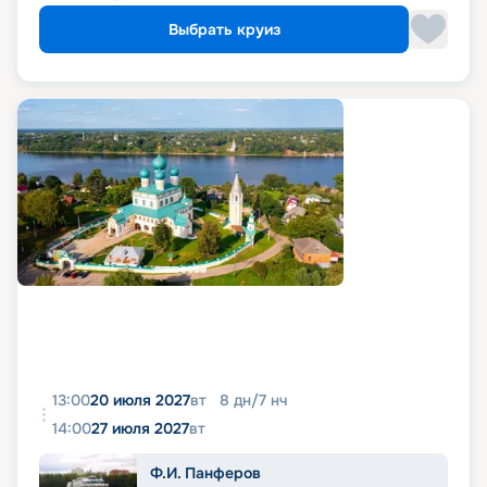
Выбрать круиз
13:00
20 июля 2027
вт
8
дн
/
7
нч
14:00
27 июля 2027
вт
Ф.И. Панферов