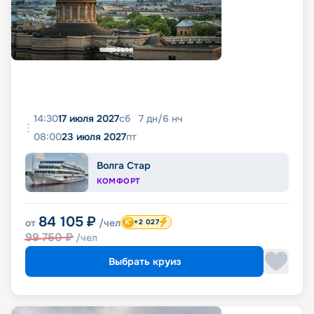
14:30
17 июля 2027
сб
7
дн
/
6
нч
08:00
23 июля 2027
пт
Волга Стар
КОМФОРТ
84 105
₽
от
/чел
+2 027
99 750
₽
/чел
Выбрать круиз