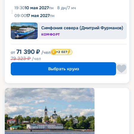
19:30
10 мая 2027
пн
8
дн
/
7
нч
09:00
17 мая 2027
пн
Симфония севера (Дмитрий Фурманов)
КОМФОРТ
71 390
₽
от
/чел
+2 027
79 323
₽
/чел
Выбрать круиз