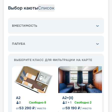
Выбор каюты
Список
ВМЕСТИМОСТЬ
ПАЛУБА
ВЫБЕРИТЕ КЛАСС ДЛЯ ФИЛЬТРАЦИИ НА КАРТЕ
А2
А2+(II)
А2
2
Свободно
8
2 + 1
Свободно
2
53 290
₽
59 190
₽
от
/ место
от
/ место
от