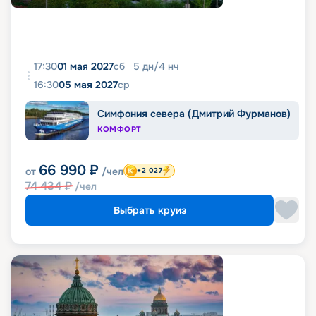
17:30
01 мая 2027
сб
5
дн
/
4
нч
16:30
05 мая 2027
ср
Симфония севера (Дмитрий Фурманов)
КОМФОРТ
66 990
₽
от
/чел
+2 027
74 434
₽
/чел
Выбрать круиз