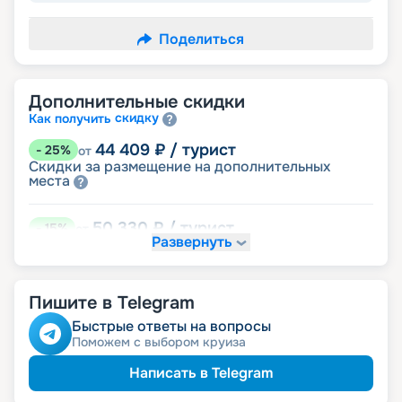
Поделиться
Дополнительные скидки
скидку
Как получить
44 409
₽
/ турист
-
25
%
от
Скидки за размещение на дополнительных
места
50 330
₽
/ турист
-
15
%
от
Развернуть
детям
Скидка
56 251
₽
/ турист
-
5
%
от
Пишите в Telegram
именинникам
Скидка
пенсионерам
Скидка
Быстрые ответы на вопросы
Поможем с выбором круиза
Написать в Telegram