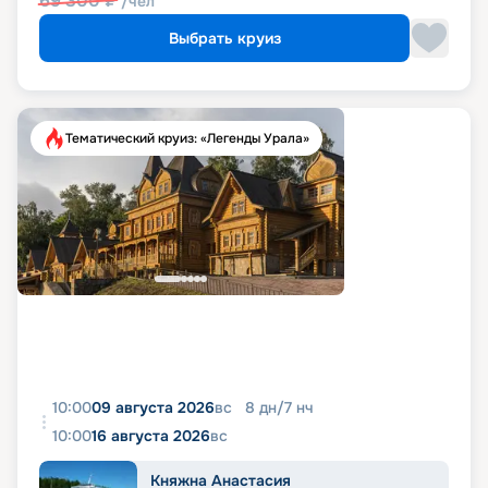
69 300
₽
/чел
Выбрать круиз
Тематический круиз: «Легенды Урала»
10:00
09 августа 2026
вс
8
дн
/
7
нч
10:00
16 августа 2026
вс
Княжна Анастасия