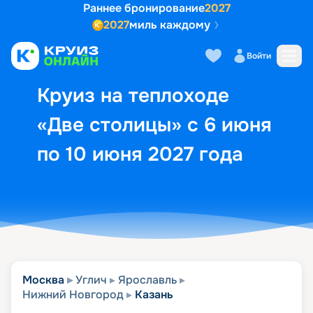
Раннее бронирование
2027
2027
миль каждому
Описание
Выбор кают
Маршрут и экск
Войти
Круиз на теплоходе
«Две столицы» с 6 июня
по 10 июня 2027 года
Москва
Углич
Ярославль
Нижний Новгород
Казань