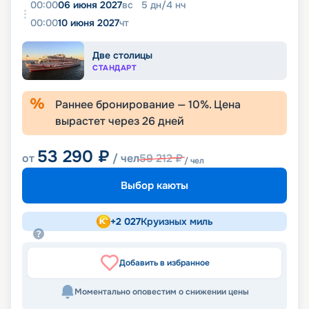
00:00
06 июня 2027
вс
5
дн
/
4
нч
00:00
10 июня 2027
чт
Две столицы
СТАНДАРТ
Раннее бронирование —
10
%. Цена
вырастет через
26
дней
53 290
₽
от
/ чел
59 212
₽
/ чел
Выбор каюты
+
2 027
Круизных миль
Добавить в избранное
Моментально оповестим о снижении цены