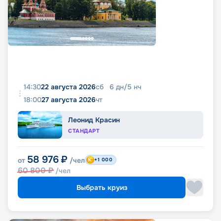
14:30
22 августа 2026
сб
6
дн
/
5
нч
18:00
27 августа 2026
чт
Леонид Красин
СТАНДАРТ
58 976
₽
от
/чел
+1 000
60 800
₽
/чел
Выбрать круиз