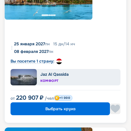
25 января 2027
пн
15
дн
/
14
нч
08 февраля 2027
пн
Вы посетите 1 страну:
Jaz Al Qassida
КОМФОРТ
220 907
₽
от
/чел
+1 000
Выбрать круиз