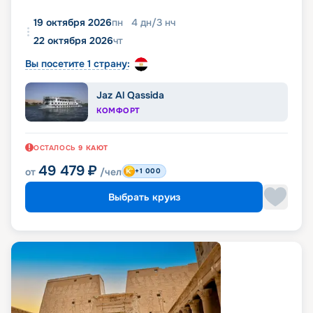
19 октября 2026
пн
4
дн
/
3
нч
22 октября 2026
чт
Вы посетите 1 страну:
Jaz Al Qassida
КОМФОРТ
ОСТАЛОСЬ
9
КАЮТ
49 479
₽
от
/чел
+1 000
Выбрать круиз