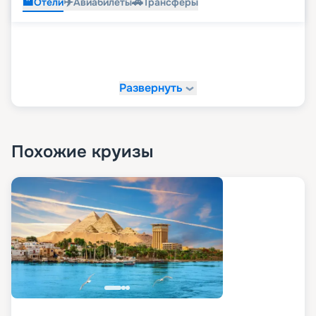
🏨
✈️
🚗
Отели
Авиабилеты
Трансферы
Развернуть
Похожие круизы