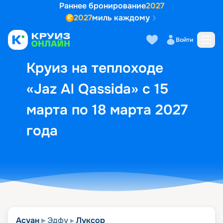
Раннее бронирование
2027
2027
миль каждому
Описание
Выбор кают
Маршрут и экск
Войти
Круиз на теплоходе
«Jaz Al Qassida» с 15
марта по 18 марта 2027
года
Асуан
Эдфу
Луксор