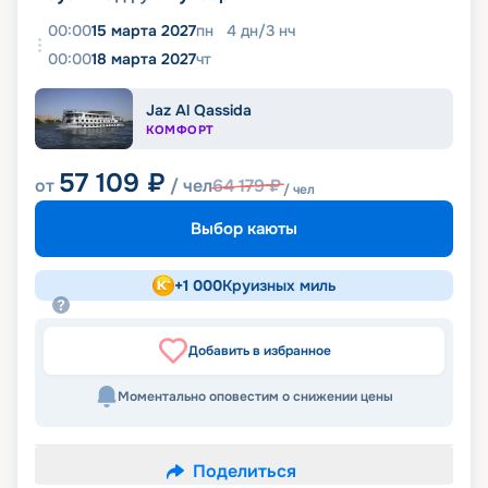
00:00
15 марта 2027
пн
4
дн
/
3
нч
00:00
18 марта 2027
чт
Jaz Al Qassida
КОМФОРТ
57 109
₽
от
/ чел
64 179
₽
/ чел
Выбор каюты
+
1 000
Круизных миль
Добавить в избранное
Моментально оповестим о снижении цены
Поделиться