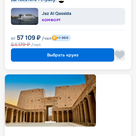
Jaz Al Qassida
КОМФОРТ
57 109
₽
от
/чел
+1 000
64 179
₽
/чел
Выбрать круиз