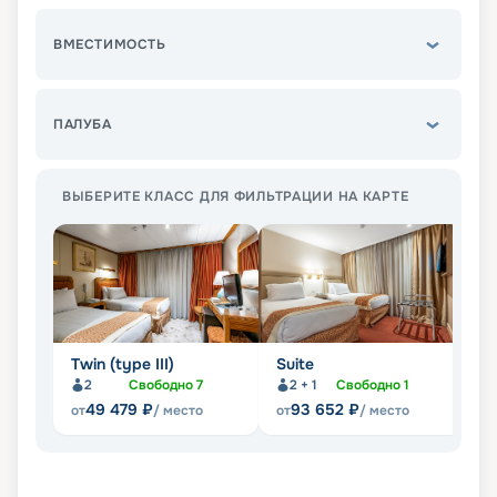
ВМЕСТИМОСТЬ
ПАЛУБА
ВЫБЕРИТЕ КЛАСС ДЛЯ ФИЛЬТРАЦИИ НА КАРТЕ
Twin (type III)
Suite
Tw
2
Свободно
7
2 + 1
Свободно
1
49 479
₽
93 652
₽
от
/ место
от
/ место
от