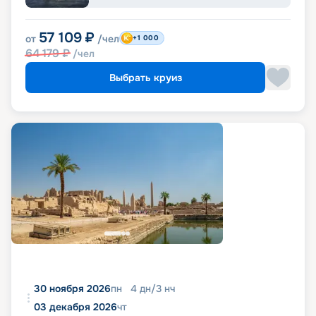
57 109
₽
от
/чел
+1 000
64 179
₽
/чел
Выбрать круиз
30 ноября 2026
пн
4
дн
/
3
нч
03 декабря 2026
чт