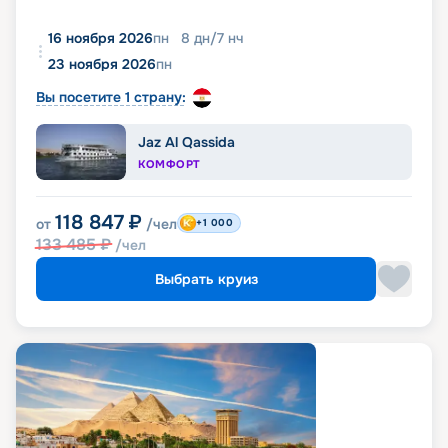
16 ноября 2026
пн
8
дн
/
7
нч
23 ноября 2026
пн
Вы посетите 1 страну:
Jaz Al Qassida
КОМФОРТ
118 847
₽
от
/чел
+1 000
133 485
₽
/чел
Выбрать круиз