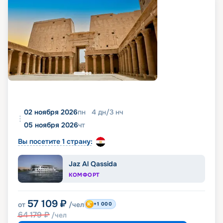
02 ноября 2026
пн
4
дн
/
3
нч
05 ноября 2026
чт
Вы посетите 1 страну:
Jaz Al Qassida
КОМФОРТ
57 109
₽
от
/чел
+1 000
64 179
₽
/чел