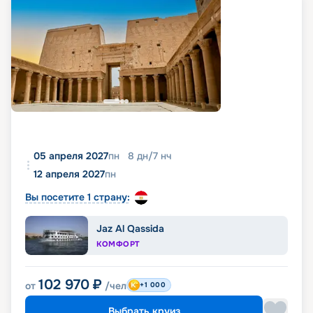
05 апреля 2027
пн
8
дн
/
7
нч
12 апреля 2027
пн
Вы посетите 1 страну:
Jaz Al Qassida
КОМФОРТ
102 970
₽
от
/чел
+1 000
Выбрать круиз