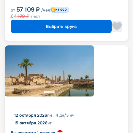
57 109
₽
от
/чел
+1 000
64 179
₽
/чел
Выбрать круиз
12 октября 2026
пн
4
дн
/
3
нч
15 октября 2026
чт
Вы посетите 1 страну: