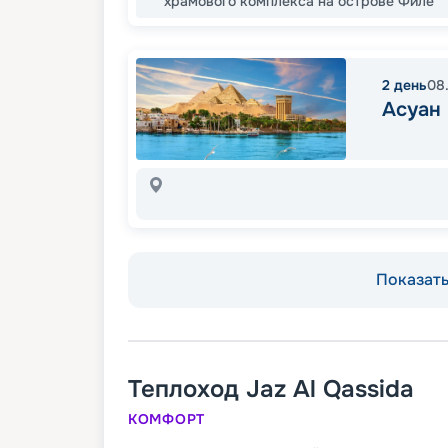
храмового комплекса на острове Филе
2
день
08
Асуан
Показать 
Теплоход
Jaz Al Qassida
КОМФОРТ