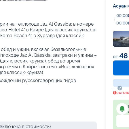
+
23
фотографий
Асуан
00:00
00:00
ии на теплоходе Jaz Al Qassida; в номере
ro Hotel 4* в Каире (для классик-круиза); в
Soma Beach 4* в Хургаде (для классик-
, обед и ужин, включая безалкогольные
48
плоходе Jaz Al Qassida; завтраки и ужины –
от
 (для классик-круиза); обед во время
рограммы в Каире; система «Всё включено»
для классик-круиза)
вождении русскоговорящих гидов
ОСТАЛ
включена в стоимость)