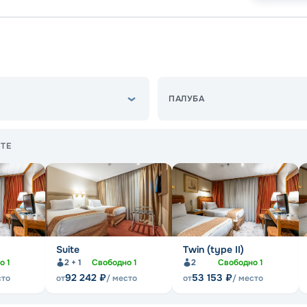
ПАЛУБА
ТЕ
Suite
Twin (type II)
но
1
2 + 1
Свободно
1
2
Свободно
1
92 242
₽
53 153
₽
сто
от
/ место
от
/ место