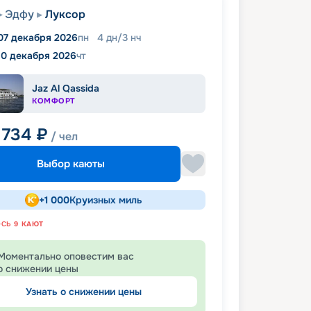
Эдфу
Луксор
07 декабря 2026
пн
4
дн
/
3
нч
10 декабря 2026
чт
Jaz Al Qassida
КОМФОРТ
 734
₽
/ чел
Выбор каюты
+
1 000
Круизных миль
ОСЬ
9
КАЮТ
Моментально оповестим вас
о снижении цены
Узнать о снижении цены