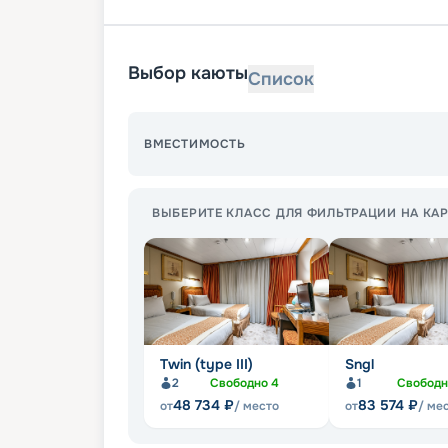
Выбор каюты
Список
ВМЕСТИМОСТЬ
ВЫБЕРИТЕ КЛАСС ДЛЯ ФИЛЬТРАЦИИ НА КАР
Twin (type III)
Sngl
2
Свободно
4
1
Свобод
48 734
₽
83 574
₽
от
/ место
от
/ ме