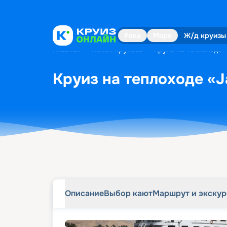
Описание
Выбор кают
Маршрут и экску
Река
Море
Ж/д круизы
Главная
•
Поиск круизов
•
Круиз на теплоходе «
Круиз на теплоходе «Ja
Описание
Выбор кают
Маршрут и экску