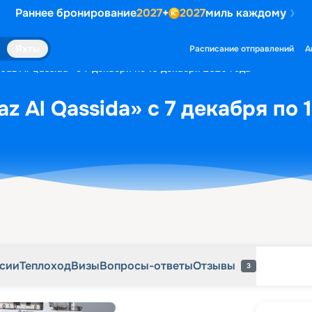
Раннее бронирование
2027
+
2027
миль каждому
рсии
Теплоход
Визы
Вопросы-ответы
Отзывы
3
Яхты
Расписание отправлений
А
Jaz Al Qassida» с 7 декабря по 10 декабря 2026 года
z Al Qassida» с 7 декабря по 
рсии
Теплоход
Визы
Вопросы-ответы
Отзывы
3