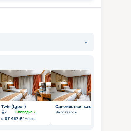
Twin (type I)
Одноместная каюта
2
Свободно
2
Не осталось
57 487
₽
от
/ место