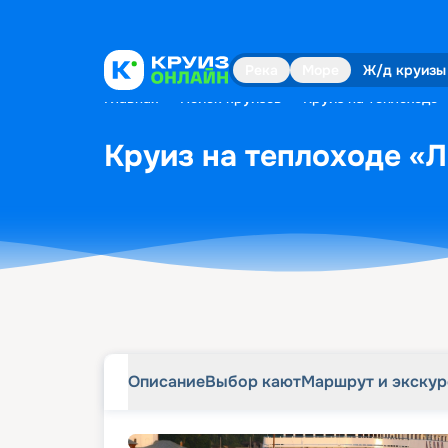
Описание
Выбор кают
Маршрут и экску
Река
Море
Ж/д круизы
Главная
•
Поиск круизов
•
Круиз на теплоходе «
Круиз на теплоходе «Ле
Описание
Выбор кают
Маршрут и экску