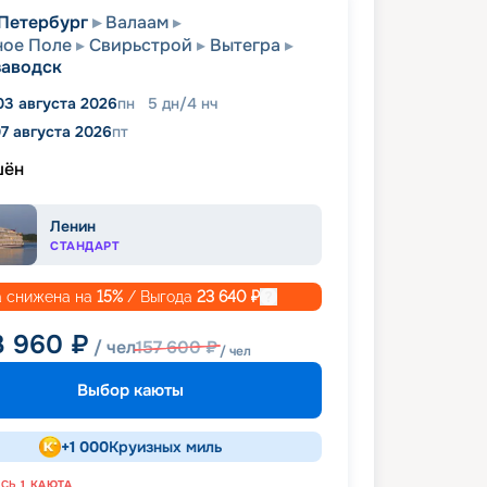
Петербург
Валаам
ное Поле
Свирьстрой
Вытегра
заводск
03 августа 2026
пн
5
дн
/
4
нч
7 августа 2026
пт
шён
Ленин
СТАНДАРТ
 снижена на
15
%
/ Выгода
23 640
₽
3 960
₽
/ чел
157 600
₽
/ чел
Выбор каюты
+
1 000
Круизных миль
АСЬ
1
КАЮТА