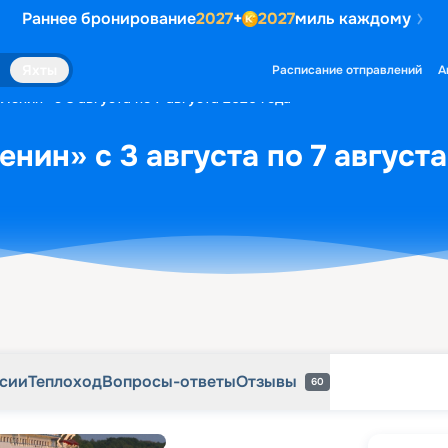
Раннее бронирование
2027
+
2027
миль каждому
рсии
Теплоход
Вопросы-ответы
Отзывы
60
Яхты
Расписание отправлений
А
Ленин» с 3 августа по 7 августа 2026 года
нин» с 3 августа по 7 августа
рсии
Теплоход
Вопросы-ответы
Отзывы
60