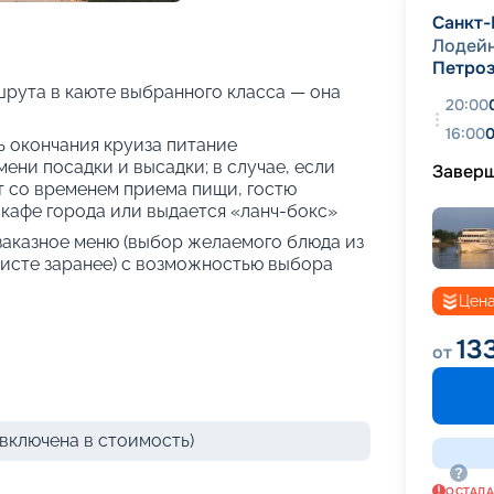
+
20
фотографий
Санкт-
Лодей
Петро
рута в каюте выбранного класса — она
20:00
16:00
0
нь окончания круиза питание
ени посадки и высадки; в случае, если
Завер
т со временем приема пищи, гостю
кафе города или выдается «ланч-бокс»
 заказное меню (выбор желаемого блюда из
исте заранее) с возможностью выбора
Цена
13
от
включена в стоимость)
ОСТАЛ