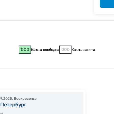
000
000
Каюта свободна
Каюта занята
Санкт-
Валаа
17:00
1
07.2026
,
Воскресенье
-Петербург
09:00
Завер
ИЕ