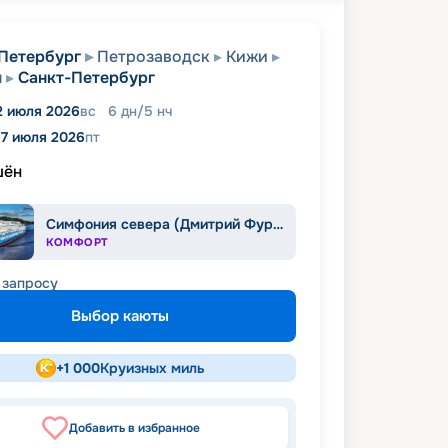
Петербург
Петрозаводск
Кижи
м
Санкт-Петербург
2 июля 2026
вс
6
дн
/
5
нч
17 июля 2026
пт
шён
Симфония севера (Дмитрий Фурманов)
КОМФОРТ
 запросу
Выбор каюты
+
1 000
Круизных миль
Добавить в избранное