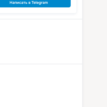
Написать в Telegram
Петербург
Петрозаводск
Кижи
м
Санкт-Петербург
2 июля 2026
вс
6
дн
/
5
нч
17 июля 2026
пт
шён