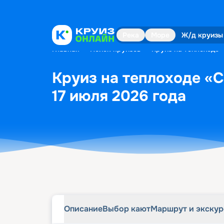
Описание
Выбор кают
Маршрут и экску
Река
Море
Ж/д круизы
Главная
•
Поиск круизов
•
Круиз на теплоходе 
Круиз на теплоходе «
17 июля 2026 года
Описание
Выбор кают
Маршрут и экску