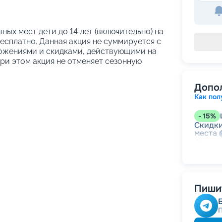
вных мест дети до 14 лет (включительно) на
сплатно. Данная акция не суммируется с
ожениями и скидками, действующими на
При этом акция не отменяет сезонную
Допо
Как пол
-
15
%
Скидки
места
Скидк
-
10
%
Скидк
Скидка
Пишит
годам
Скидк