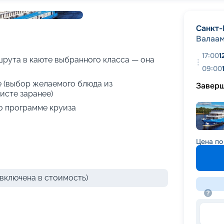
+
39
фотографий
Санкт-
Валаа
17:00
1
рута в каюте выбранного класса — она
09:00
е (выбор желаемого блюда из
Завер
исте заранее)
о программе круиза
Цена по
включена в стоимость)