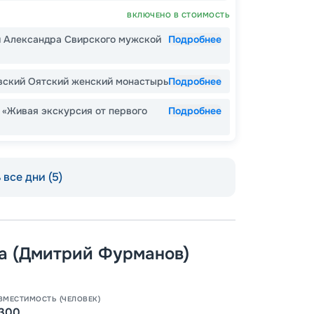
Допо
Как пол
ВКЛЮЧЕНО В СТОИМОСТЬ
й Александра Свирского мужской
Подробнее
-
15
%
Скидки
места
Скидк
вский Оятский женский монастырь
Подробнее
 «Живая экскурсия от первого
Подробнее
-
10
%
Скидк
Скидка
Пишит
годам
Скидк
все дни (5)
а (Дмитрий Фурманов)
ВМЕСТИМОСТЬ (ЧЕЛОВЕК)
300