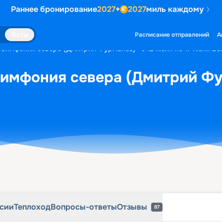
Раннее бронирование
2027
+
2027
миль каждому
рсии
Теплоход
Вопросы-ответы
Отзывы
87
Яхты
Расписание отправлений
А
«Симфония севера (Дмитрий Фурманов)» с 12 июля по 17 июля 20
Симфония севера (Дмитрий Фу
рсии
Теплоход
Вопросы-ответы
Отзывы
87