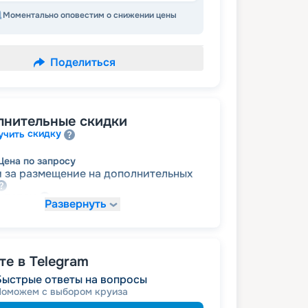
Моментально оповестим о снижении цены
Поделиться
лнительные скидки
скидку
учить
Цена по запросу
 за размещение на дополнительных
детям
а
Развернуть
Цена по запросу
именинникам
а
 на юбилей свадьбы, кратный 5-ти
е в Telegram
Быстрые ответы на вопросы
молодожёнам
а
Поможем с выбором круиза