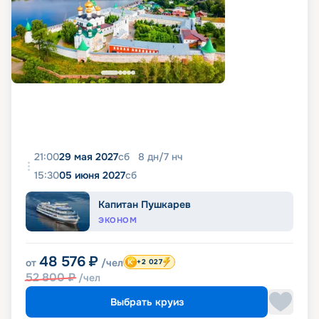
21:00
29 мая 2027
сб
8
дн
/
7
нч
15:30
05 июня 2027
сб
Капитан Пушкарев
ЭКОНОМ
48 576
₽
от
/чел
+2 027
52 800
₽
/чел
Выбрать круиз