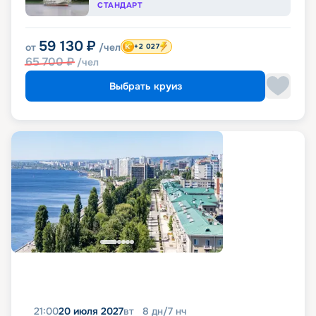
СТАНДАРТ
59 130
₽
от
/чел
+2 027
65 700
₽
/чел
Выбрать круиз
21:00
20 июля 2027
вт
8
дн
/
7
нч