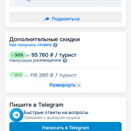
Поделиться
Дополнительные скидки
скидку
Как получить
95 760
₽
/ турист
-
30
%
от
размещение
Неполное
116 280
₽
/ турист
-
15
%
от
детям
Скидка
Развернуть
123 120
₽
/ турист
-
10
%
от
пенсионерам
Скидка
Пишите в Telegram
ведомств
Скидка сотрудникам силовых
ветеранам
Скидка
Быстрые ответы на вопросы
семьям
Скидка многодетным
Поможем с выбором круиза
Написать в Telegram