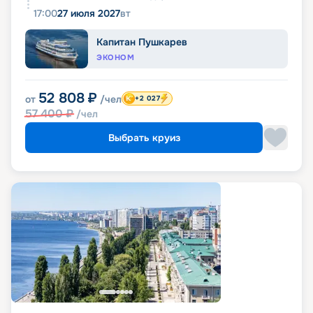
17:00
27 июля 2027
вт
Капитан Пушкарев
ЭКОНОМ
52 808
₽
от
/чел
+2 027
57 400
₽
/чел
Выбрать круиз