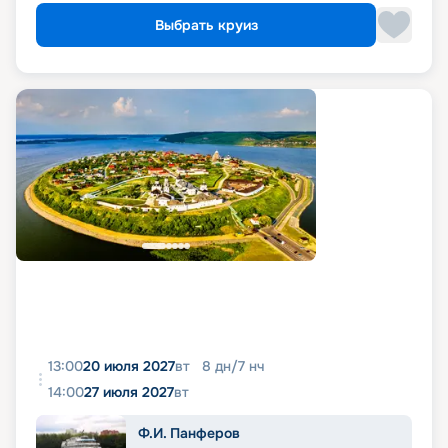
Выбрать круиз
13:00
20 июля 2027
вт
8
дн
/
7
нч
14:00
27 июля 2027
вт
Ф.И. Панферов