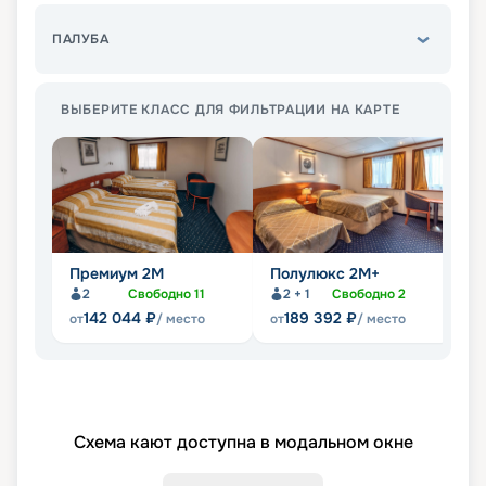
ПАЛУБА
ВЫБЕРИТЕ КЛАСС ДЛЯ ФИЛЬТРАЦИИ НА КАРТЕ
Премиум 2М
Полулюкс 2М+
П
2
Свободно
11
2 + 1
Свободно
2
142 044
₽
189 392
₽
от
/ место
от
/ место
от
Схема кают доступна в модальном окне