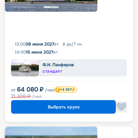
13:00
08 июня 2027
вт
8
дн
/
7
нч
14:00
15 июня 2027
вт
Ф.И. Панферов
СТАНДАРТ
64 080
₽
от
/чел
+2 027
71 200
₽
/чел
Выбрать круиз