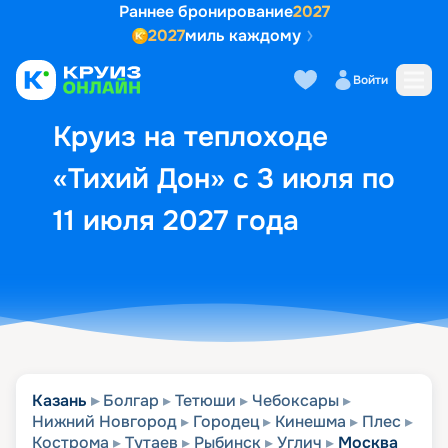
Раннее бронирование
2027
2027
миль каждому
Описание
Выбор кают
Маршрут и экск
Войти
Круиз на теплоходе
«Тихий Дон» с 3 июля по
11 июля 2027 года
Казань
Болгар
Тетюши
Чебоксары
Нижний Новгород
Городец
Кинешма
Плес
Кострома
Тутаев
Рыбинск
Углич
Москва