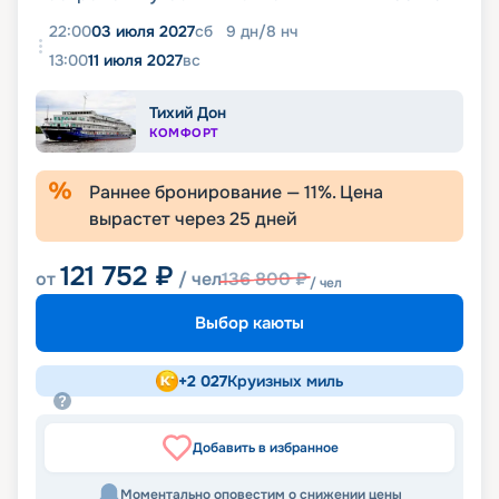
22:00
03 июля 2027
сб
9
дн
/
8
нч
13:00
11 июля 2027
вс
Тихий Дон
КОМФОРТ
Раннее бронирование —
11
%. Цена
вырастет через
25
дней
121 752
₽
от
/ чел
136 800
₽
/ чел
Выбор каюты
+
2 027
Круизных миль
Добавить в избранное
Моментально оповестим о снижении цены