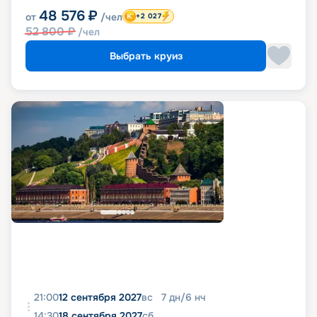
48 576
₽
от
/чел
+2 027
52 800
₽
/чел
Выбрать круиз
21:00
12 сентября 2027
вс
7
дн
/
6
нч
14:30
18 сентября 2027
сб