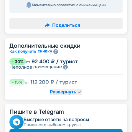
Моментально оповестим о снижении цены
Поделиться
Дополнительные скидки
скидку
Как получить
92 400
₽
/ турист
-
30
%
от
размещение
Неполное
112 200
₽
/ турист
-
15
%
от
детям
Скидка
Развернуть
118 800
₽
/ турист
-
10
%
от
ведомств
Скидка сотрудникам силовых
Пишите в Telegram
пенсионерам
Скидка
ветеранам
Скидка
Быстрые ответы на вопросы
семьям
Скидка многодетным
Поможем с выбором круиза