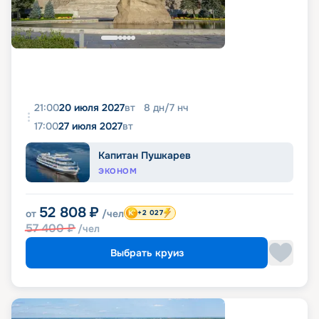
21:00
20 июля 2027
вт
8
дн
/
7
нч
17:00
27 июля 2027
вт
Капитан Пушкарев
ЭКОНОМ
52 808
₽
от
/чел
+2 027
57 400
₽
/чел
Выбрать круиз