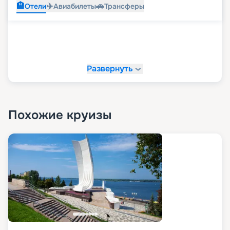
🏨
✈️
🚗
Отели
Авиабилеты
Трансферы
Развернуть
Похожие круизы