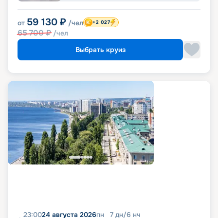
59 130
₽
от
/чел
+2 027
65 700
₽
/чел
Выбрать круиз
23:00
24 августа 2026
пн
7
дн
/
6
нч