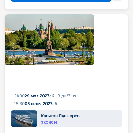
21:00
29 мая 2027
сб
8
дн
/
7
нч
15:30
05 июня 2027
сб
Капитан Пушкарев
ЭКОНОМ