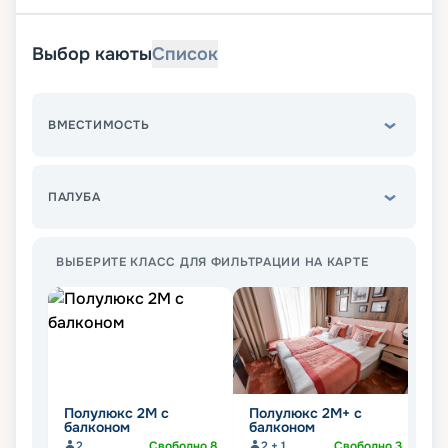
Выбор каюты
Список
ВМЕСТИМОСТЬ
ПАЛУБА
ВЫБЕРИТЕ КЛАСС ДЛЯ ФИЛЬТРАЦИИ НА КАРТЕ
Полулюкс 2М с
Полулюкс 2М+ с
К
балконом
балконом
2
Свободно
8
2 + 1
Свободно
3