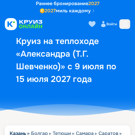
Раннее бронирование
2027
2027
миль каждому
Описание
Выбор кают
Маршрут и экск
Войти
Круиз на теплоходе
«Александра (Т.Г.
Шевченко)» с 9 июля по
15 июля 2027 года
Казань
Болгар
Тетюши
Самара
Саратов