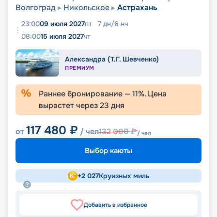
Волгоград
Никольское
Астрахань
23:00
09 июля 2027
пт
7
дн
/
6
нч
08:00
15 июля 2027
чт
Александра (Т.Г. Шевченко)
ПРЕМИУМ
Раннее бронирование —
11
%. Цена
вырастет через
23
дня
117 480
₽
от
/ чел
132 000
₽
/ чел
Выбор каюты
+
2 027
Круизных миль
Добавить в избранное