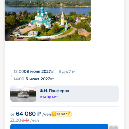
13:00
08 июня 2027
вт
8
дн
/
7
нч
14:00
15 июня 2027
вт
Ф.И. Панферов
СТАНДАРТ
64 080
₽
от
/чел
+2 027
71 200
₽
/чел