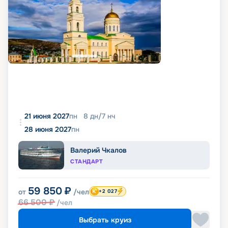
21 июня 2027
пн
8
дн
/
7
нч
28 июня 2027
пн
Валерий Чкалов
СТАНДАРТ
59 850
₽
от
/чел
+2 027
66 500
₽
/чел
Выбрать круиз