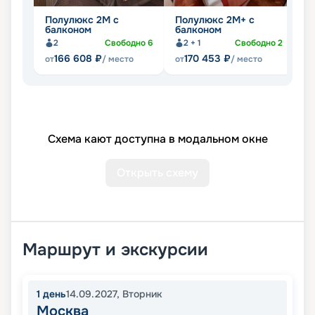
Полулюкс 2М с
Полулюкс 2М+ с
К
балконом
балконом
2
Свободно
6
2 + 1
Свободно
2
166 608
₽
170 453
₽
от
/ место
от
/ место
от
Схема кают доступна в модальном окне
Открыть схему
Маршрут и экскурсии
1
день
14.09.2027
,
Вторник
Москва