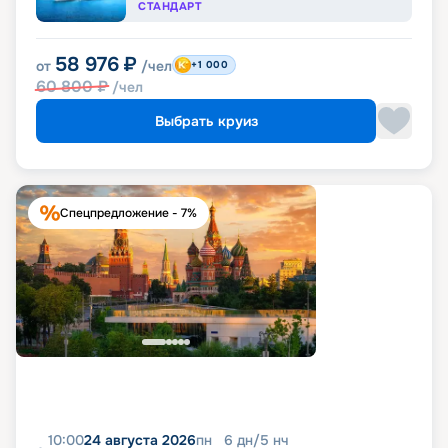
СТАНДАРТ
58 976
₽
от
/чел
+1 000
60 800
₽
/чел
Выбрать круиз
Спецпредложение - 7%
10:00
24 августа 2026
пн
6
дн
/
5
нч