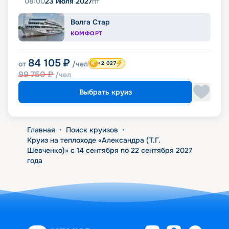
08:00
23 июля 2027
пт
Волга Стар
КОМФОРТ
84 105
₽
от
/чел
+2 027
99 750
₽
/чел
Выбрать круиз
Главная
•
Поиск круизов
•
Круиз на теплоходе «Александра (Т.Г.
Шевченко)» с 14 сентября по 22 сентября 2027
года