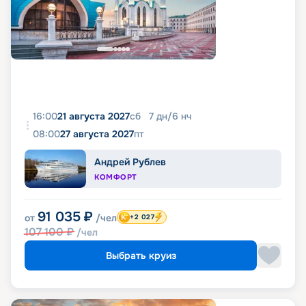
16:00
21 августа 2027
сб
7
дн
/
6
нч
08:00
27 августа 2027
пт
Андрей Рублев
КОМФОРТ
91 035
₽
от
/чел
+2 027
107 100
₽
/чел
Выбрать круиз