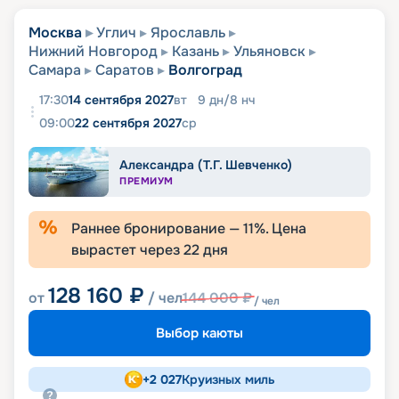
Москва
Углич
Ярославль
Нижний Новгород
Казань
Ульяновск
Самара
Саратов
Волгоград
17:30
14 сентября 2027
вт
9
дн
/
8
нч
09:00
22 сентября 2027
ср
Александра (Т.Г. Шевченко)
ПРЕМИУМ
Раннее бронирование —
11
%. Цена
вырастет через
22
дня
128 160
₽
от
/ чел
144 000
₽
/ чел
Выбор каюты
+
2 027
Круизных миль