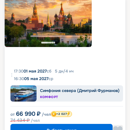
17:30
01 мая 2027
сб
5
дн
/
4
нч
16:30
05 мая 2027
ср
Симфония севера (Дмитрий Фурманов)
КОМФОРТ
66 990
₽
от
/чел
+2 027
74 434
₽
/чел