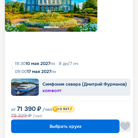
19:30
10 мая 2027
пн
8
дн
/
7
нч
09:00
17 мая 2027
пн
Симфония севера (Дмитрий Фурманов)
КОМФОРТ
71 390
₽
от
/чел
+2 027
79 323
₽
/чел
Выбрать круиз