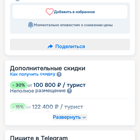
Добавить в избранное
Моментально оповестим о снижении цены
Поделиться
Дополнительные скидки
скидку
Как получить
100 800
₽
/ турист
-
30
%
от
размещение
Неполное
122 400
₽
/ турист
-
15
%
от
детям
Скидка
Развернуть
129 600
₽
/ турист
-
10
%
от
ведомств
Скидка сотрудникам силовых
Пишите в Telegram
пенсионерам