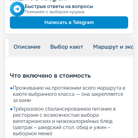
Скидка
ветеранам
Скидка
Быстрые ответы на вопросы
семьям
Скидка многодетным
Поможем с выбором круиза
Написать в Telegram
Описание
Выбор кают
Маршрут и экск
+
15
фотографий
Что включено в стоимость
●
Проживание на протяжении всего маршрута в
каюте выбранного класса — она закрепляется
за вами
●
Трёхразовое сбалансированное питание в
ресторане с возможностью выбора
вегетарианских и низкокалорийных блюд
(завтрак – шведский стол, обед и ужин –
выборное меню)