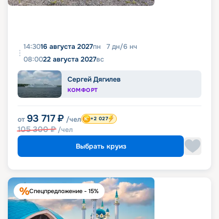
14:30
16 августа 2027
пн
7
дн
/
6
нч
08:00
22 августа 2027
вс
Сергей Дягилев
КОМФОРТ
93 717
₽
от
/чел
+2 027
105 300
₽
/чел
Выбрать круиз
Спецпредложение - 15%