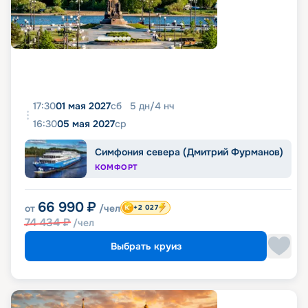
17:30
01 мая 2027
сб
5
дн
/
4
нч
16:30
05 мая 2027
ср
Симфония севера (Дмитрий Фурманов)
КОМФОРТ
66 990
₽
от
/чел
+2 027
74 434
₽
/чел
Выбрать круиз