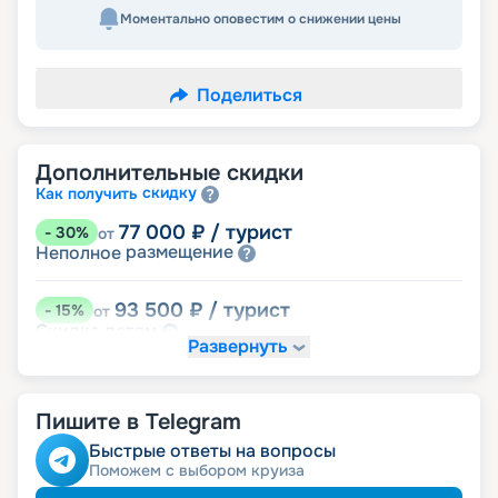
Моментально оповестим о снижении цены
Поделиться
Дополнительные скидки
скидку
Как получить
77 000
₽
/ турист
-
30
%
от
размещение
Неполное
93 500
₽
/ турист
-
15
%
от
детям
Скидка
Развернуть
99 000
₽
/ турист
-
10
%
от
ведомств
Скидка сотрудникам силовых
Пишите в Telegram
пенсионерам
Скидка
ветеранам
Скидка
Быстрые ответы на вопросы
семьям
Скидка многодетным
Поможем с выбором круиза