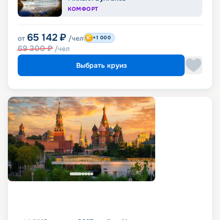
КОМФОРТ
65 142
₽
от
/чел
+1 000
69 300
₽
/чел
Выбрать круиз