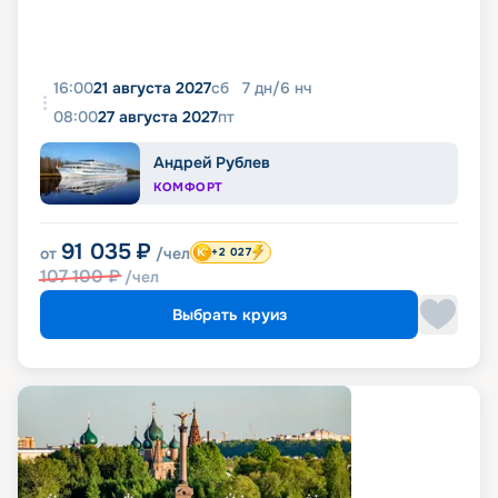
16:00
21 августа 2027
сб
7
дн
/
6
нч
08:00
27 августа 2027
пт
Андрей Рублев
КОМФОРТ
91 035
₽
от
/чел
+2 027
107 100
₽
/чел
Выбрать круиз