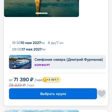
19:30
10 мая 2027
пн
8
дн
/
7
нч
09:00
17 мая 2027
пн
Симфония севера (Дмитрий Фурманов)
КОМФОРТ
71 390
₽
от
/чел
+2 027
79 323
₽
/чел
Выбрать круиз