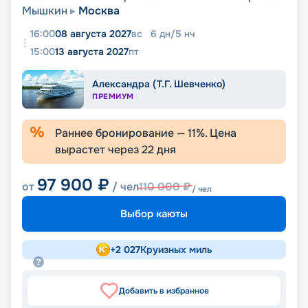
Мышкин
Москва
16:00
08 августа 2027
вс
6
дн
/
5
нч
15:00
13 августа 2027
пт
Александра (Т.Г. Шевченко)
ПРЕМИУМ
Раннее бронирование —
11
%. Цена
вырастет через
22
дня
97 900
₽
от
/ чел
110 000
₽
/ чел
Выбор каюты
+
2 027
Круизных миль
Добавить в избранное