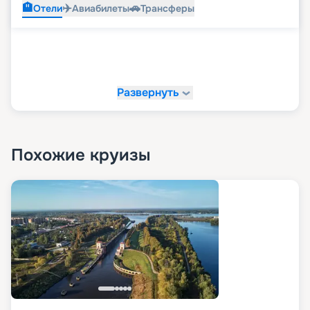
🏨
✈️
🚗
Отели
Авиабилеты
Трансферы
Развернуть
Похожие круизы