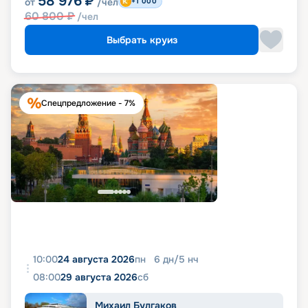
58 976
₽
от
/чел
+1 000
60 800
₽
/чел
Выбрать круиз
Спецпредложение - 7%
10:00
24 августа 2026
пн
6
дн
/
5
нч
08:00
29 августа 2026
сб
Михаил Булгаков