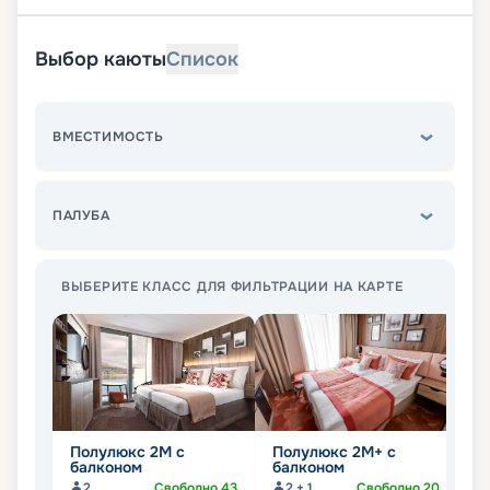
Выбор каюты
Список
ВМЕСТИМОСТЬ
ПАЛУБА
ВЫБЕРИТЕ КЛАСС ДЛЯ ФИЛЬТРАЦИИ НА КАРТЕ
Полулюкс 2М с
Полулюкс 2М+ с
К
балконом
балконом
2
Свободно
43
2 + 1
Свободно
20