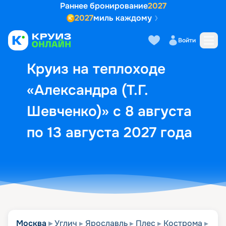
Раннее бронирование
2027
2027
миль каждому
Описание
Выбор кают
Маршрут и экск
Войти
Круиз на теплоходе
«Александра (Т.Г.
Шевченко)» с 8 августа
по 13 августа 2027 года
Москва
Углич
Ярославль
Плес
Кострома