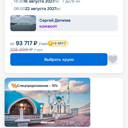
14:30
16 августа 2027
пн
7
дн
/
6
нч
08:00
22 августа 2027
вс
Сергей Дягилев
КОМФОРТ
93 717
₽
от
/чел
+2 027
105 300
₽
/чел
Выбрать круиз
Спецпредложение - 15%