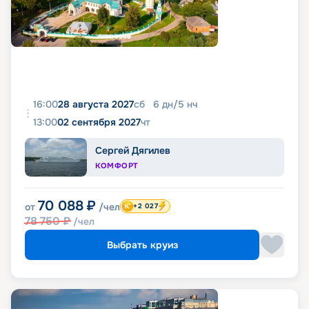
16:00
28 августа 2027
сб
6
дн
/
5
нч
13:00
02 сентября 2027
чт
Сергей Дягилев
КОМФОРТ
70 088
₽
от
/чел
+2 027
78 750
₽
/чел
Выбрать круиз