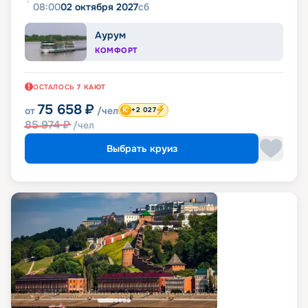
08:00
02 октября 2027
сб
Аурум
КОМФОРТ
ОСТАЛОСЬ
7
КАЮТ
75 658
₽
от
/чел
+2 027
85 974
₽
/чел
Выбрать круиз