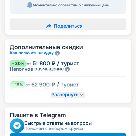
Моментально оповестим о снижении цены
Поделиться
Дополнительные скидки
скидку
Как получить
51 800
₽
/ турист
-
30
%
от
размещение
Неполное
62 900
₽
/ турист
-
15
%
от
детям
Скидка
Развернуть
66 600
₽
/ турист
-
10
%
от
ведомств
Скидка сотрудникам силовых
Пишите в Telegram
пенсионерам
Скидка
ветеранам
Скидка
Быстрые ответы на вопросы
семьям
Скидка многодетным
Поможем с выбором круиза