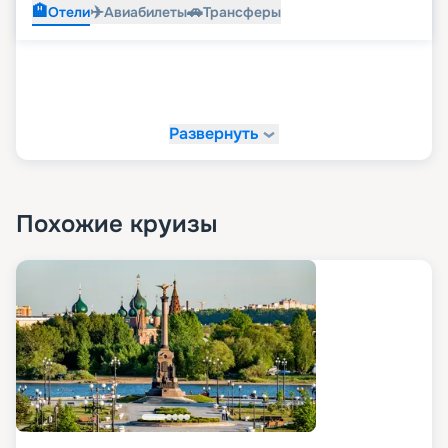
🏨
✈️
🚗
Отели
Авиабилеты
Трансферы
Развернуть
Похожие круизы