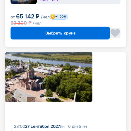
65 142
₽
от
/чел
+1 000
69 300
₽
/чел
Выбрать круиз
23:00
27 сентября 2027
пн
6
дн
/
5
нч