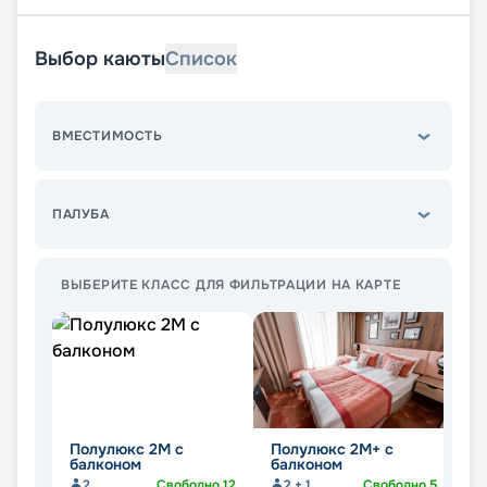
Выбор каюты
Список
ВМЕСТИМОСТЬ
ПАЛУБА
ВЫБЕРИТЕ КЛАСС ДЛЯ ФИЛЬТРАЦИИ НА КАРТЕ
Полулюкс 2М с
Полулюкс 2М+ с
К
балконом
балконом
2
Свободно
12
2 + 1
Свободно
5