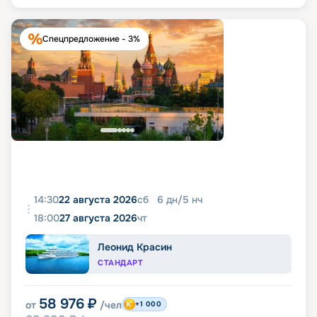
Спецпредложение - 3%
14:30
22 августа 2026
сб
6
дн
/
5
нч
18:00
27 августа 2026
чт
Леонид Красин
СТАНДАРТ
58 976
₽
от
/чел
+1 000