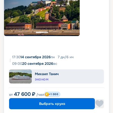
17:30
14 сентября 2026
пн
7
дн
/
6
нч
09:00
20 сентября 2026
вс
Михаил Танич
ЭКОНОМ
47 600
₽
от
/чел
+1 000
Выбрать круиз