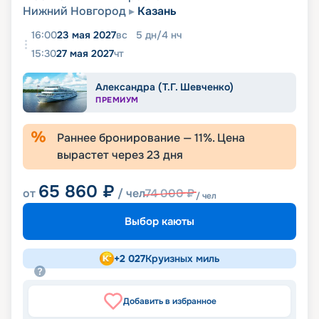
Нижний Новгород
Казань
16:00
23 мая 2027
вс
5
дн
/
4
нч
15:30
27 мая 2027
чт
Александра (Т.Г. Шевченко)
ПРЕМИУМ
Раннее бронирование —
11
%. Цена
вырастет через
23
дня
65 860
₽
от
/ чел
74 000
₽
/ чел
Выбор каюты
+
2 027
Круизных миль
Добавить в избранное