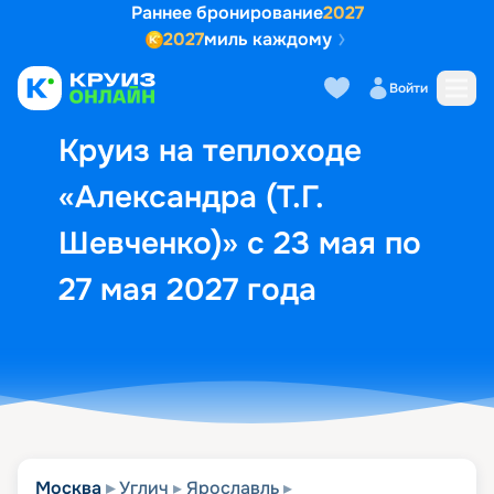
Раннее бронирование
2027
2027
миль каждому
Описание
Выбор кают
Маршрут и экск
Войти
Круиз на теплоходе
«Александра (Т.Г.
Шевченко)» с 23 мая по
27 мая 2027 года
Москва
Углич
Ярославль