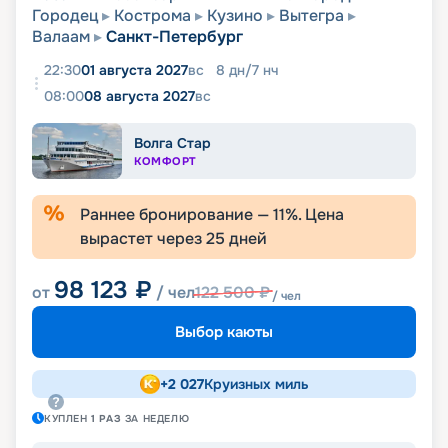
Городец
Кострома
Кузино
Вытегра
Валаам
Санкт-Петербург
22:30
01 августа 2027
вс
8
дн
/
7
нч
08:00
08 августа 2027
вс
Волга Стар
КОМФОРТ
Раннее бронирование —
11
%. Цена
вырастет через
25
дней
98 123
₽
от
/ чел
122 500
₽
/ чел
Выбор каюты
+
2 027
Круизных миль
КУПЛЕН
1
РАЗ
ЗА НЕДЕЛЮ