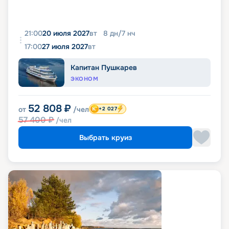
21:00
20 июля 2027
вт
8
дн
/
7
нч
17:00
27 июля 2027
вт
Капитан Пушкарев
ЭКОНОМ
52 808
₽
от
/чел
+2 027
57 400
₽
/чел
Выбрать круиз