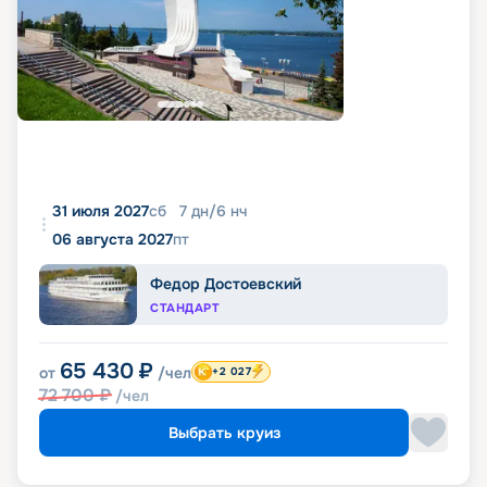
31 июля 2027
сб
7
дн
/
6
нч
06 августа 2027
пт
Федор Достоевский
СТАНДАРТ
65 430
₽
от
/чел
+2 027
72 700
₽
/чел
Выбрать круиз