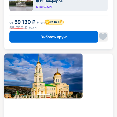
Ф.И. Панферов
СТАНДАРТ
59 130
₽
от
/чел
+2 027
65 700
₽
/чел
Выбрать круиз