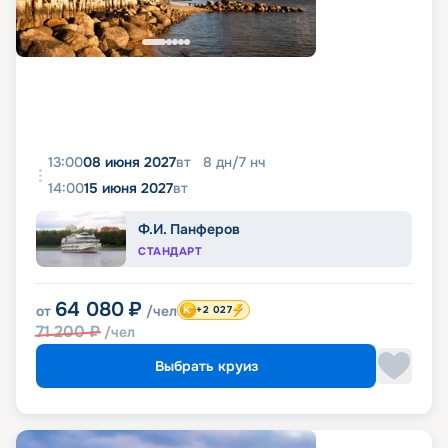
13:00
08 июня 2027
вт
8
дн
/
7
нч
14:00
15 июня 2027
вт
Ф.И. Панферов
СТАНДАРТ
64 080
₽
от
/чел
+2 027
71 200
₽
/чел
Выбрать круиз