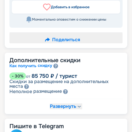
Добавить в избранное
Моментально оповестим о снижении цены
Поделиться
Дополнительные скидки
скидку
Как получить
85 750
₽
/ турист
-
30
%
от
Скидки за размещение на дополнительных
места
размещение
Неполное
Развернуть
104 125
₽
/ турист
-
15
%
от
детям
Скидка
Пишите в Telegram
110 250
₽
/ турист
-
10
%
от