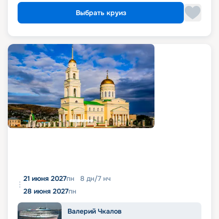
Выбрать круиз
21 июня 2027
пн
8
дн
/
7
нч
28 июня 2027
пн
Валерий Чкалов