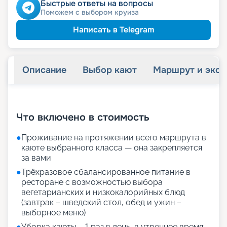
пенсионерам
Скидка
Быстрые ответы на вопросы
ведомств
Скидка сотрудникам силовых
Поможем с выбором круиза
ветеранам
Скидка
семьям
Скидка многодетным
Написать в Telegram
Описание
Выбор кают
Маршрут и экск
+
27
фотографий
Что включено в стоимость
●
Проживание на протяжении всего маршрута в
каюте выбранного класса — она закрепляется
за вами
●
Трёхразовое сбалансированное питание в
ресторане с возможностью выбора
вегетарианских и низкокалорийных блюд
(завтрак – шведский стол, обед и ужин –
выборное меню)
●
Уборка каюты – 1 раз в день, в утреннее время;