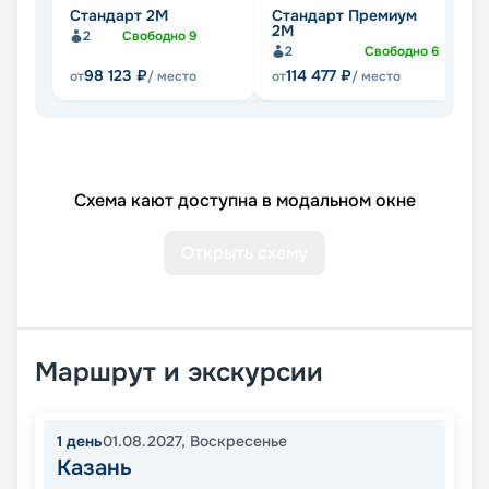
Стандарт 2M
Стандарт Премиум
Л
2М
2
Свободно
9
2
Свободно
6
98 123
₽
114 477
₽
от
/ место
от
/ место
от
Схема кают доступна в модальном окне
Открыть схему
Маршрут и экскурсии
1
день
01.08.2027
,
Воскресенье
Казань