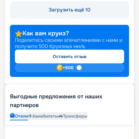
Загрузить ещё 10
Как вам круиз?
Поделитесь своими впечатлениями с нами и
получите
500
Круизных миль
Оставить отзыв
+
500
Выгодные предложения от наших
партнеров
🏨
✈️
🚗
Отели
Авиабилеты
Трансферы