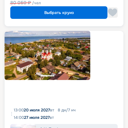
80 050
₽
/чел
Выбрать круиз
13:00
20 июля 2027
вт
8
дн
/
7
нч
14:00
27 июля 2027
вт