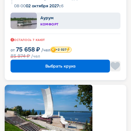
08:00
02 октября 2027
сб
Аурум
КОМФОРТ
ОСТАЛОСЬ
7
КАЮТ
75 658
₽
от
/чел
+2 027
85 974
₽
/чел
Выбрать круиз