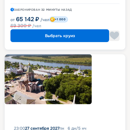
ЗАБРОНИРОВАН
32 МИНУТЫ
НАЗАД
65 142
₽
от
/чел
+1 000
69 300
₽
/чел
Выбрать круиз
23:00
27 сентября 2027
пн
6
дн
/
5
нч