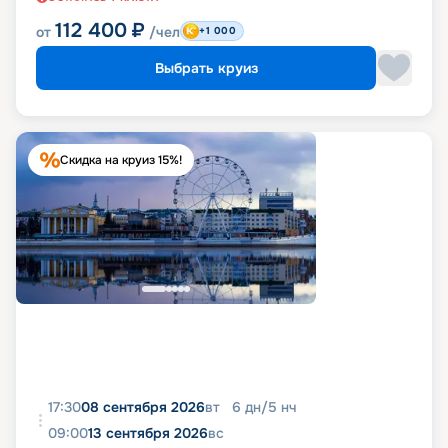
112 400
₽
от
/чел
+1 000
Выбрать круиз
Скидка на круиз 15%!
17:30
08 сентября 2026
вт
6
дн
/
5
нч
09:00
13 сентября 2026
вс