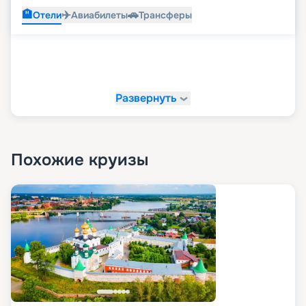
🏨
✈️
🚗
Отели
Авиабилеты
Трансферы
Развернуть
Похожие круизы