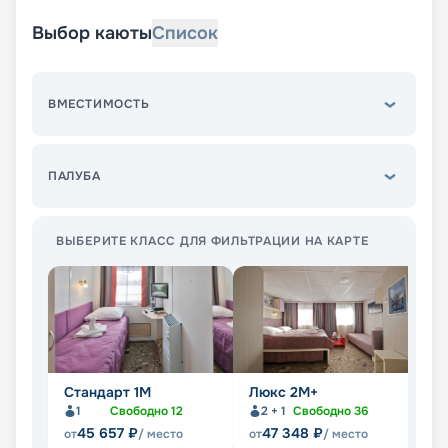
Выбор каюты
Список
ВМЕСТИМОСТЬ
ПАЛУБА
ВЫБЕРИТЕ КЛАСС ДЛЯ ФИЛЬТРАЦИИ НА КАРТЕ
Стандарт 1M
Люкс 2М+
С
1
Свободно
12
2 + 1
Свободно
36
45 657
₽
47 348
₽
от
/ место
от
/ место
от