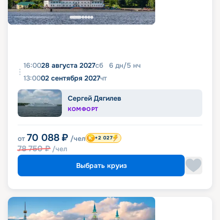
16:00
28 августа 2027
сб
6
дн
/
5
нч
13:00
02 сентября 2027
чт
Сергей Дягилев
КОМФОРТ
70 088
₽
от
/чел
+2 027
78 750
₽
/чел
Выбрать круиз