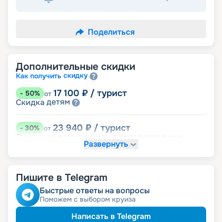
Поделиться
Дополнительные скидки
скидку
Как получить
17 100
₽
/ турист
-
50
%
от
детям
Скидка
23 940
₽
/ турист
-
30
%
от
Скидки за размещение на дополнительных
Развернуть
места
размещение
Неполное
Пишите в Telegram
30 780
₽
/ турист
-
10
%
от
ведомств
Скидка сотрудникам силовых
Быстрые ответы на вопросы
ветеранам
Скидка
Поможем с выбором круиза
семьям
Скидка многодетным
пенсионерам
Скидка
Написать в Telegram