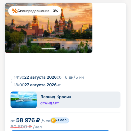
Спецпредложение - 3%
14:30
22 августа 2026
сб
6
дн
/
5
нч
18:00
27 августа 2026
чт
Леонид Красин
СТАНДАРТ
58 976
₽
от
/чел
+1 000
60 800
₽
/чел