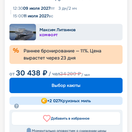
12:30
09 июля 2027
пт
3
дн
/
2
нч
15:00
11 июля 2027
вс
Максим Литвинов
КОМФОРТ
Раннее бронирование —
11
%. Цена
вырастет через
23
дня
30 438
₽
от
/ чел
34 200
₽
/ чел
Выбор каюты
+
2 027
Круизных миль
Добавить в избранное
Моментально оповестим о снижении цены