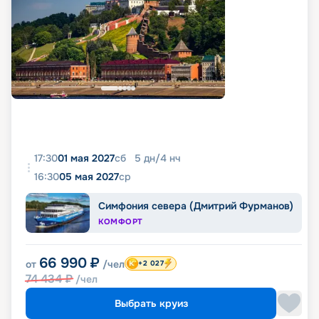
17:30
01 мая 2027
сб
5
дн
/
4
нч
16:30
05 мая 2027
ср
Симфония севера (Дмитрий Фурманов)
КОМФОРТ
66 990
₽
от
/чел
+2 027
74 434
₽
/чел
Выбрать круиз