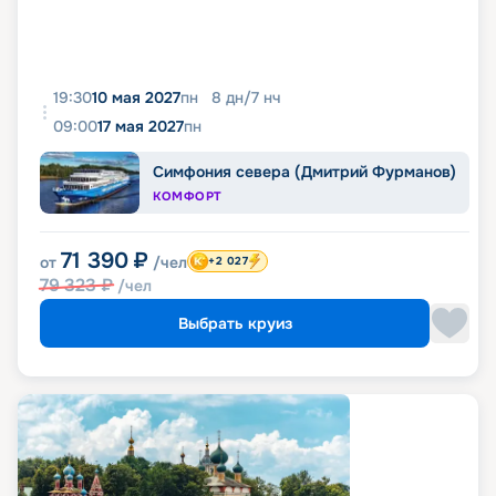
19:30
10 мая 2027
пн
8
дн
/
7
нч
09:00
17 мая 2027
пн
Симфония севера (Дмитрий Фурманов)
КОМФОРТ
71 390
₽
от
/чел
+2 027
79 323
₽
/чел
Выбрать круиз