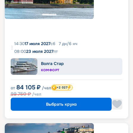
14:30
17 июля 2027
сб
7
дн
/
6
нч
08:00
23 июля 2027
пт
Волга Стар
КОМФОРТ
84 105
₽
от
/чел
+2 027
99 750
₽
/чел
Выбрать круиз