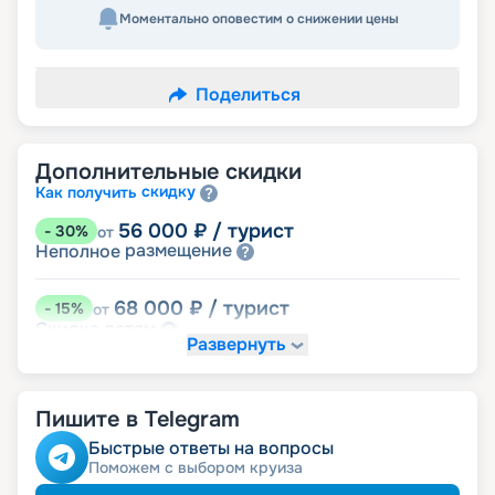
Моментально оповестим о снижении цены
Поделиться
Дополнительные скидки
скидку
Как получить
56 000
₽
/ турист
-
30
%
от
размещение
Неполное
68 000
₽
/ турист
-
15
%
от
детям
Скидка
Развернуть
72 000
₽
/ турист
-
10
%
от
пенсионерам
Скидка
Пишите в Telegram
ведомств
Скидка сотрудникам силовых
ветеранам
Скидка
Быстрые ответы на вопросы
семьям
Скидка многодетным
Поможем с выбором круиза