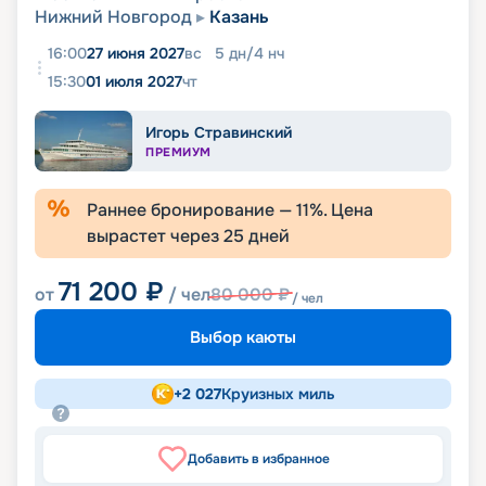
Нижний Новгород
Казань
16:00
27 июня 2027
вс
5
дн
/
4
нч
15:30
01 июля 2027
чт
Игорь Стравинский
ПРЕМИУМ
Раннее бронирование —
11
%. Цена
вырастет через
25
дней
71 200
₽
от
/ чел
80 000
₽
/ чел
Выбор каюты
+
2 027
Круизных миль
Добавить в избранное