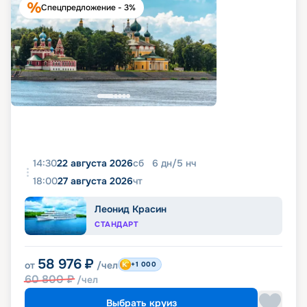
Спецпредложение - 3%
14:30
22 августа 2026
сб
6
дн
/
5
нч
18:00
27 августа 2026
чт
Леонид Красин
СТАНДАРТ
58 976
₽
от
/чел
+1 000
60 800
₽
/чел
Выбрать круиз