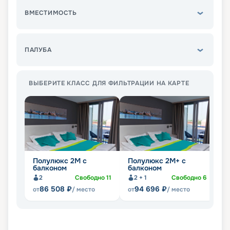
ВМЕСТИМОСТЬ
ПАЛУБА
ВЫБЕРИТЕ КЛАСС ДЛЯ ФИЛЬТРАЦИИ НА КАРТЕ
Полулюкс 2М с
Полулюкс 2М+ с
К
балконом
балконом
2
Свободно
11
2 + 1
Свободно
6
86 508
₽
94 696
₽
от
/ место
от
/ место
от