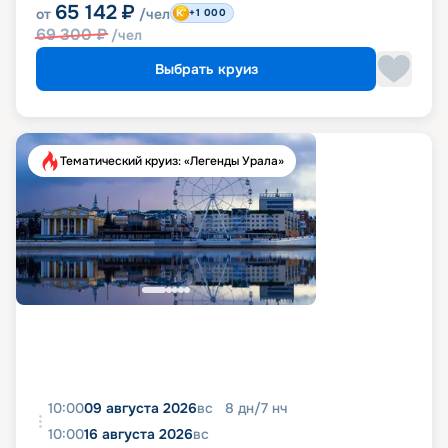
65 142
₽
от
/чел
+1 000
69 300
₽
/чел
Выбрать круиз
Тематический круиз: «Легенды Урала»
10:00
09 августа 2026
вс
8
дн
/
7
нч
10:00
16 августа 2026
вс