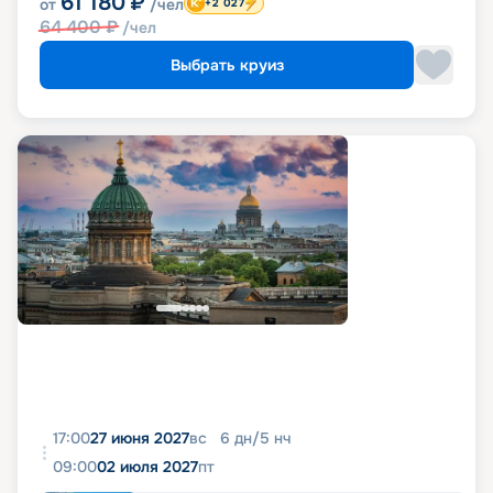
61 180
₽
от
/чел
+2 027
64 400
₽
/чел
Выбрать круиз
17:00
27 июня 2027
вс
6
дн
/
5
нч
09:00
02 июля 2027
пт