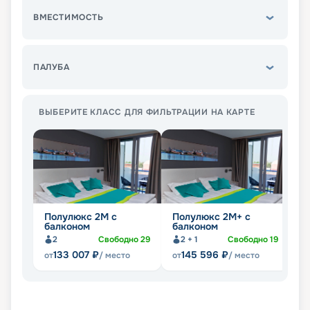
ВМЕСТИМОСТЬ
ПАЛУБА
ВЫБЕРИТЕ КЛАСС ДЛЯ ФИЛЬТРАЦИИ НА КАРТЕ
Полулюкс 2М с
Полулюкс 2М+ с
К
балконом
балконом
2
Свободно
29
2 + 1
Свободно
19
133 007
₽
145 596
₽
от
/ место
от
/ место
от