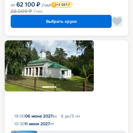
62 100
₽
от
/чел
+2 027
69 000
₽
/чел
Выбрать круиз
19:00
06 июня 2027
вс
6
дн
/
5
нч
10:30
11 июня 2027
пт