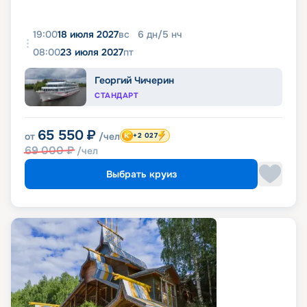
19:00
18 июля 2027
вс
6
дн
/
5
нч
08:00
23 июля 2027
пт
Георгий Чичерин
СТАНДАРТ
65 550
₽
от
/чел
+2 027
69 000
₽
/чел
Выбрать круиз