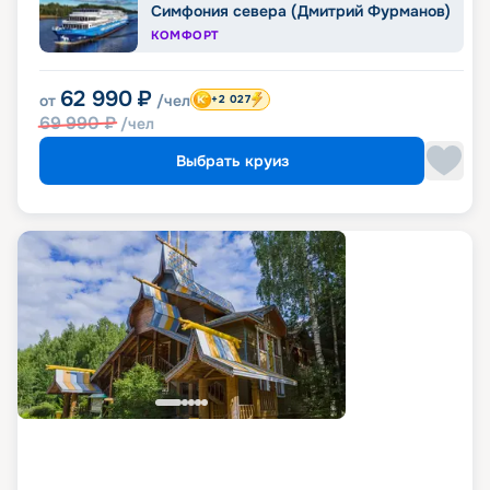
Симфония севера (Дмитрий Фурманов)
КОМФОРТ
62 990
₽
от
/чел
+2 027
69 990
₽
/чел
Выбрать круиз