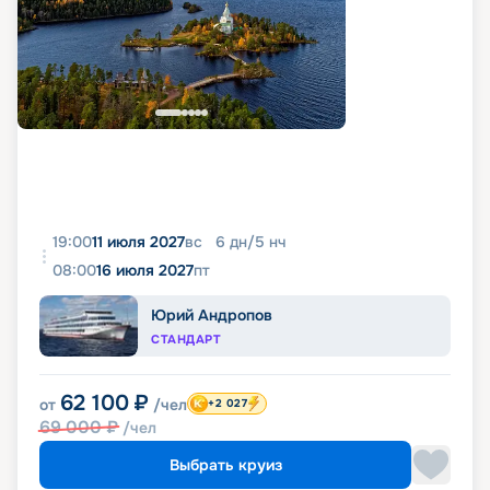
19:00
11 июля 2027
вс
6
дн
/
5
нч
08:00
16 июля 2027
пт
Юрий Андропов
СТАНДАРТ
62 100
₽
от
/чел
+2 027
69 000
₽
/чел
Выбрать круиз