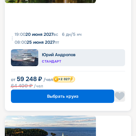
19:00
20 июня 2027
вс
6
дн
/
5
нч
08:00
25 июня 2027
пт
Юрий Андропов
СТАНДАРТ
59 248
₽
от
/чел
+2 027
64 400
₽
/чел
Выбрать круиз