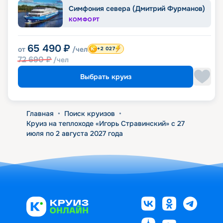
Симфония севера (Дмитрий Фурманов)
КОМФОРТ
65 490
₽
от
/чел
+2 027
72 690
₽
/чел
Выбрать круиз
Главная
•
Поиск круизов
•
Круиз на теплоходе «Игорь Стравинский» с 27
июля по 2 августа 2027 года