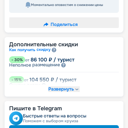
Моментально оповестим о снижении цены
Поделиться
Дополнительные скидки
скидку
Как получить
86 100
₽
/ турист
-
30
%
от
размещение
Неполное
104 550
₽
/ турист
-
15
%
от
детям
Скидка
Развернуть
110 700
₽
/ турист
-
10
%
от
пенсионерам
Скидка
Пишите в Telegram
ведомств
Скидка сотрудникам силовых
ветеранам
Скидка
Быстрые ответы на вопросы
семьям
Скидка многодетным
Поможем с выбором круиза