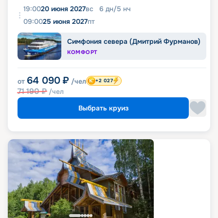
19:00
20 июня 2027
вс
6
дн
/
5
нч
09:00
25 июня 2027
пт
Симфония севера (Дмитрий Фурманов)
КОМФОРТ
64 090
₽
от
/чел
+2 027
71 190
₽
/чел
Выбрать круиз