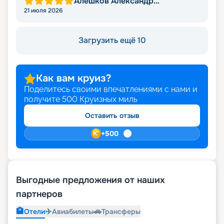
Алешков Александр
Михайлович
21 июля 2026
Загрузить ещё 10
Как вам круиз?
Поделитесь своими впечатлениями с нами и
получите
500
Круизных миль
Оставить отзыв
+
500
Выгодные предложения от наших
партнеров
🏨
✈️
🚗
Отели
Авиабилеты
Трансферы