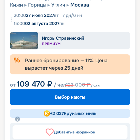
Кижи
Горицы
Углич
Москва
20:00
27 июля 2027
вт
7
дн
/
6
нч
15:00
02 августа 2027
пн
Игорь Стравинский
ПРЕМИУМ
Раннее бронирование —
11
%. Цена
вырастет через
25
дней
109 470
₽
от
/ чел
123 000
₽
/ чел
Выбор каюты
+
2 027
Круизных миль
Добавить в избранное