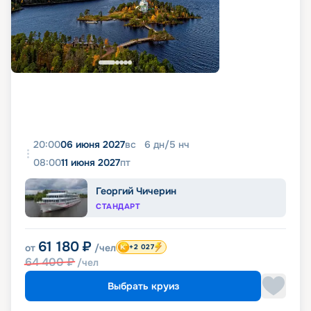
20:00
06 июня 2027
вс
6
дн
/
5
нч
08:00
11 июня 2027
пт
Георгий Чичерин
СТАНДАРТ
61 180
₽
от
/чел
+2 027
64 400
₽
/чел
Выбрать круиз