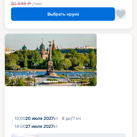
91 445
₽
/чел
Выбрать круиз
13:00
20 июля 2027
вт
8
дн
/
7
нч
14:00
27 июля 2027
вт