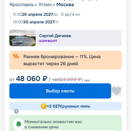
Ярославль
Углич
Москва
11:30
26 апреля 2027
пн
5
дн
/
4
нч
13:00
30 апреля 2027
пт
Сергей Дягилев
КОМФОРТ
Раннее бронирование —
11
%. Цена
вырастет через
26
дней
48 060
₽
от
/ чел
54 000
₽
/ чел
Выбор каюты
+
2 027
Круизных миль
Моментально оповестим вас
о снижении цены