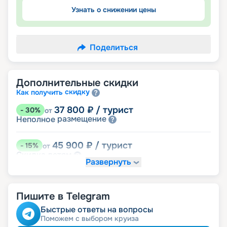
Узнать о снижении цены
Поделиться
Дополнительные скидки
скидку
Как получить
37 800
₽
/ турист
-
30
%
от
размещение
Неполное
45 900
₽
/ турист
-
15
%
от
детям
Скидка
Развернуть
48 600
₽
/ турист
-
10
%
от
пенсионерам
Скидка
Пишите в Telegram
ведомств
Скидка сотрудникам силовых
семьям
Скидка многодетным
Быстрые ответы на вопросы
ветеранам
Скидка
Поможем с выбором круиза