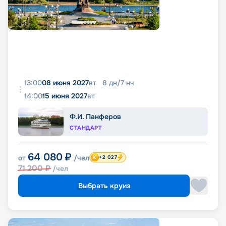
13:00
08 июня 2027
вт
8
дн
/
7
нч
14:00
15 июня 2027
вт
Ф.И. Панферов
СТАНДАРТ
64 080
₽
от
/чел
+2 027
71 200
₽
/чел
Выбрать круиз