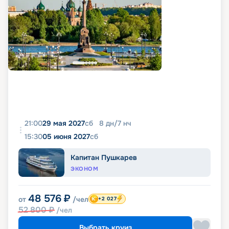
21:00
29 мая 2027
сб
8
дн
/
7
нч
15:30
05 июня 2027
сб
Капитан Пушкарев
ЭКОНОМ
48 576
₽
от
/чел
+2 027
52 800
₽
/чел
Выбрать круиз