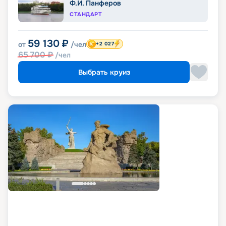
Ф.И. Панферов
СТАНДАРТ
59 130
₽
от
/чел
+2 027
65 700
₽
/чел
Выбрать круиз