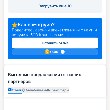
Загрузить ещё 10
Как вам круиз?
Поделитесь своими впечатлениями с нами и
получите
500
Круизных миль
Оставить отзыв
+
500
Выгодные предложения от наших
партнеров
🏨
✈️
🚗
Отели
Авиабилеты
Трансферы