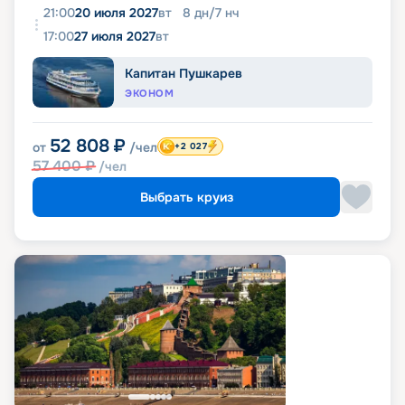
21:00
20 июля 2027
вт
8
дн
/
7
нч
17:00
27 июля 2027
вт
Капитан Пушкарев
ЭКОНОМ
52 808
₽
от
/чел
+2 027
57 400
₽
/чел
Выбрать круиз