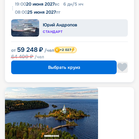
19:00
20 июня 2027
вс
6
дн
/
5
нч
08:00
25 июня 2027
пт
Юрий Андропов
СТАНДАРТ
59 248
₽
от
/чел
+2 027
64 400
₽
/чел
Выбрать круиз