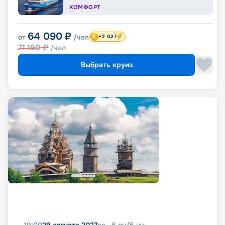
КОМФОРТ
64 090
₽
от
/чел
+2 027
71 190
₽
/чел
Выбрать круиз