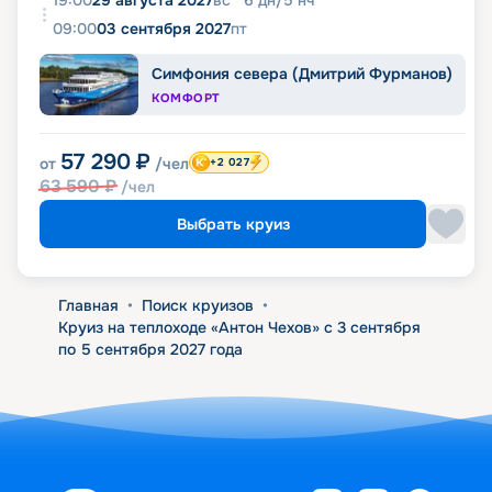
19:00
29 августа 2027
вс
6
дн
/
5
нч
09:00
03 сентября 2027
пт
Симфония севера (Дмитрий Фурманов)
КОМФОРТ
57 290
₽
от
/чел
+2 027
63 590
₽
/чел
Выбрать круиз
Главная
•
Поиск круизов
•
Круиз на теплоходе «Антон Чехов» с 3 сентября
по 5 сентября 2027 года