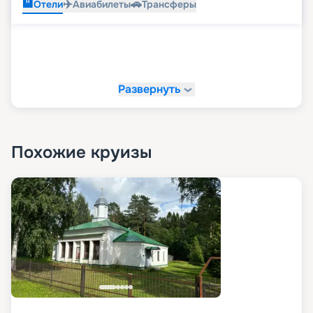
🏨
✈️
🚗
Отели
Авиабилеты
Трансферы
Развернуть
Похожие круизы