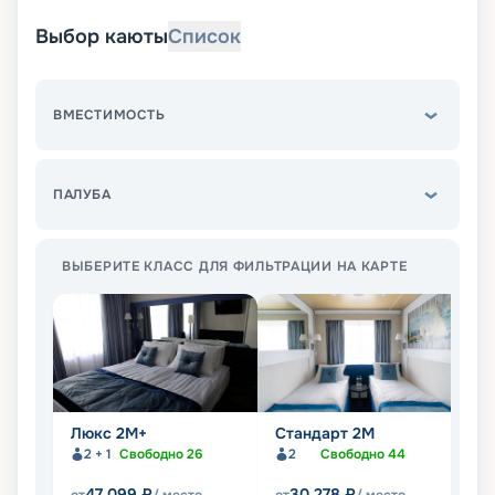
Выбор каюты
Список
ВМЕСТИМОСТЬ
ПАЛУБА
ВЫБЕРИТЕ КЛАСС ДЛЯ ФИЛЬТРАЦИИ НА КАРТЕ
Люкс 2М+
Стандарт 2M
Л
2
2 + 1
Свободно
26
2
Свободно
44
47 099
₽
30 278
₽