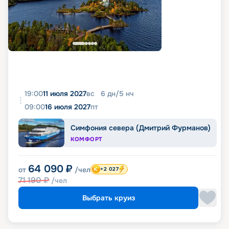
19:00
11 июля 2027
вс
6
дн
/
5
нч
09:00
16 июля 2027
пт
Симфония севера (Дмитрий Фурманов)
КОМФОРТ
64 090
₽
от
/чел
+2 027
71 190
₽
/чел
Выбрать круиз