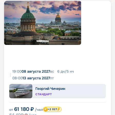
19:00
08 августа 2027
вс
6
дн
/
5
нч
08:00
13 августа 2027
пт
Георгий Чичерин
СТАНДАРТ
61 180
₽
от
/чел
+2 027
64 400
₽