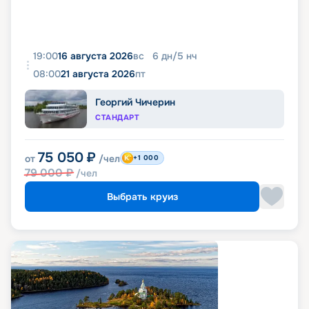
19:00
16 августа 2026
вс
6
дн
/
5
нч
08:00
21 августа 2026
пт
Георгий Чичерин
СТАНДАРТ
75 050
₽
от
/чел
+1 000
79 000
₽
/чел
Выбрать круиз