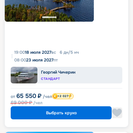
19:00
18 июля 2027
вс
6
дн
/
5
нч
08:00
23 июля 2027
пт
Георгий Чичерин
СТАНДАРТ
65 550
₽
от
/чел
+2 027
69 000
₽
/чел
Выбрать круиз