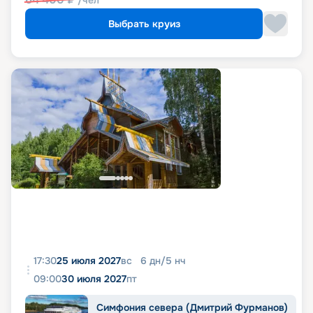
/чел
Выбрать круиз
17:30
25 июля 2027
вс
6
дн
/
5
нч
09:00
30 июля 2027
пт
Симфония севера (Дмитрий Фурманов)