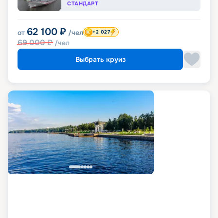
СТАНДАРТ
62 100
₽
от
/чел
+2 027
69 000
₽
/чел
Выбрать круиз