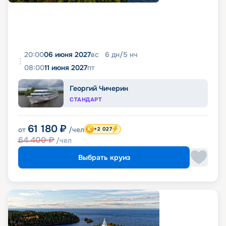
20:00
06 июня 2027
вс
6
дн
/
5
нч
08:00
11 июня 2027
пт
Георгий Чичерин
СТАНДАРТ
61 180
₽
от
/чел
+2 027
64 400
₽
/чел
Выбрать круиз