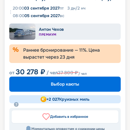
20:00
03 сентября 2027
пт
3
дн
/
2
нч
08:00
05 сентября 2027
вс
Антон Чехов
ПРЕМИУМ
Раннее бронирование —
11
%. Цена
вырастет через
23
дня
30 278
₽
от
/ чел
37 800
₽
/ чел
Выбор каюты
+
2 027
Круизных миль
Добавить в избранное
Моментально оповестим о снижении цены