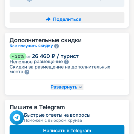
Поделиться
Дополнительные скидки
скидку
Как получить
26 460
₽
/ турист
-
30
%
от
размещение
Неполное
Скидки за размещение на дополнительных
места
Развернуть
32 130
₽
/ турист
-
15
%
от
детям
Скидка
Пишите в Telegram
34 020
₽
/ турист
-
10
%
от
ветеранам
Скидка
Быстрые ответы на вопросы
семьям
Скидка многодетным
Поможем с выбором круиза
ведомств
Скидка сотрудникам силовых
пенсионерам
Скидка
Написать в Telegram