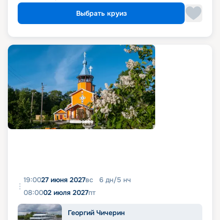
Выбрать круиз
19:00
27 июня 2027
вс
6
дн
/
5
нч
08:00
02 июля 2027
пт
Георгий Чичерин