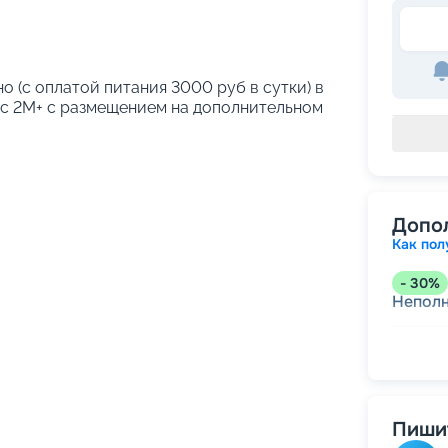
о (с оплатой питания 3000 руб в сутки) в
кс 2М+ с размещением на дополнительном
Допо
Как пол
-
30
%
Непол
-
15
%
Скидк
-
10
%
Пишит
Скидк