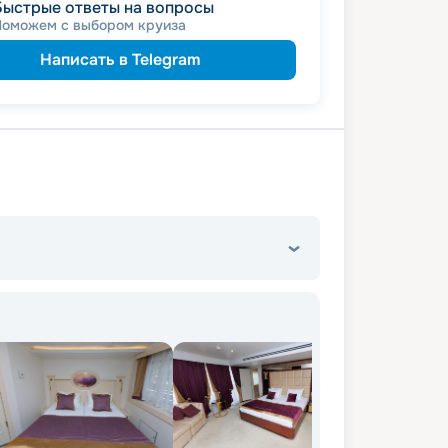
Быстрые ответы на вопросы
ведомств
 сотрудникам силовых
Поможем с выбором круиза
ветеранам
а
семьям
а многодетным
Написать в Telegram