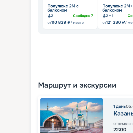
Полулюкс 2М с
Полулюкс 2М+
балконом
балконом
2
Свободно
7
2 + 1
Св
110 839
₽
121 330
₽
от
/ место
от
/ ме
Маршрут и экскурсии
1
день
05.
Казан
ОТПРАВЛЕН
22:00