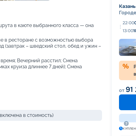
+
26
фотографий
Казань
Город
22:00
рута в каюте выбранного класса — она
13:00
1
е в ресторане с возможностью выбора
 (завтрак – шведский стол, обед и ужин –
е время; Вечерний расстил; Смена
амках круиза длиннее 7 дней); Смена
91
от
включена в стоимость)
КУПЛЕ