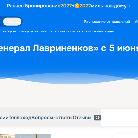
Раннее бронирование
2027
+
2027
миль каждому
рсии
Теплоход
Вопросы-ответы
Отзывы
29
Яхты
Расписание отправлений
А
«Генерал Лавриненков» с 5 июня по 10 июня 2027 года
енерал Лавриненков» с 5 июня
рсии
Теплоход
Вопросы-ответы
Отзывы
29