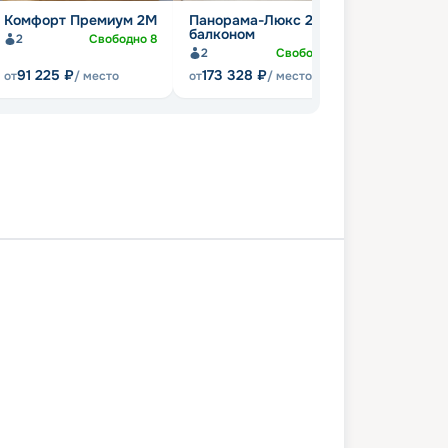
Комфорт Премиум 2М
Панорама-Люкс 2M с
балконом
2
Свободно
8
2
Свободно
1
91 225
₽
173 328
₽
от
/ место
от
/ место
Чебоксары
Нижний Новгород
ец
Плес
Мышкин
Москва
05 июня 2027
сб
6
дн
/
5
нч
0 июня 2027
чт
Генерал Лавриненков
ПРЕМИУМ