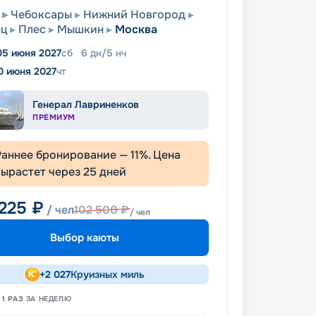
Чебоксары
Нижний Новгород
ец
Плес
Мышкин
Москва
05 июня 2027
сб
6
дн
/
5
нч
0 июня 2027
чт
Генерал Лавриненков
ПРЕМИУМ
Раннее бронирование —
11
%. Цена
вырастет через
25
дней
 225
₽
/ чел
102 500
₽
/ чел
Выбор каюты
+
2 027
Круизных миль
Н
1
РАЗ
ЗА НЕДЕЛЮ