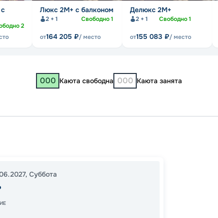
 с
Люкс 2М+ с балконом
Делюкс 2М+
2 + 1
Свободно
1
2 + 1
Свободно
1
ободно
2
164 205
₽
155 083
₽
сто
от
/ место
от
/ место
000
000
Каюта свободна
Каюта занята
Казань
Город
22:00
06.2027
,
Суббота
ь
13:00
1
ИЕ