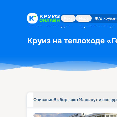
Описание
Выбор кают
Маршрут и экску
Река
Море
Ж/д круизы
Главная
•
Поиск круизов
•
Круиз на теплоходе 
Круиз на теплоходе «Г
Описание
Выбор кают
Маршрут и экску