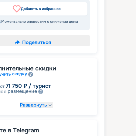
Добавить в избранное
Моментально оповестим о снижении цены
Поделиться
лнительные скидки
скидку
учить
71 750
₽
/ турист
от
размещение
ное
Развернуть
87 125
₽
/ турист
от
детям
а
92 250
₽
/ турист
от
е в Telegram
пенсионерам
а