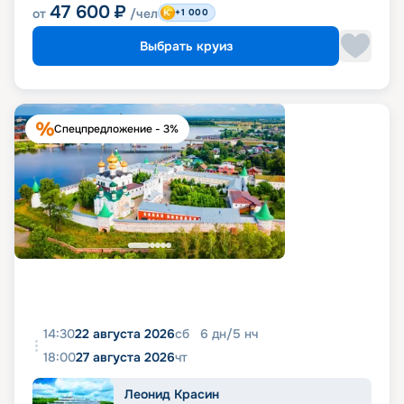
47 600
₽
от
/чел
+1 000
Выбрать круиз
Спецпредложение - 3%
14:30
22 августа 2026
сб
6
дн
/
5
нч
18:00
27 августа 2026
чт
Леонид Красин