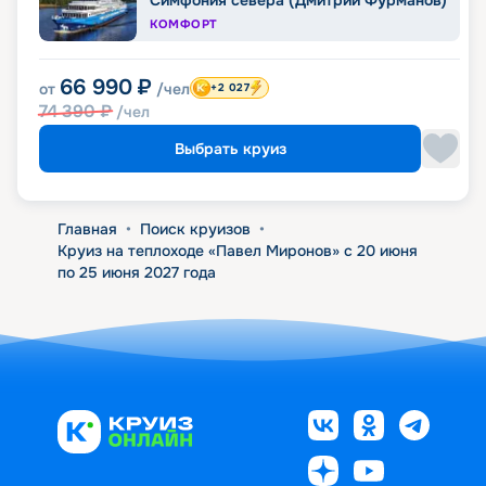
Симфония севера (Дмитрий Фурманов)
КОМФОРТ
66 990
₽
от
/чел
+2 027
74 390
₽
/чел
Выбрать круиз
Главная
•
Поиск круизов
•
Круиз на теплоходе «Павел Миронов» с 20 июня
по 25 июня 2027 года