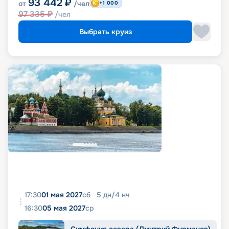
93 442
₽
от
/чел
+1 000
97 335
₽
/чел
Выбрать круиз
17:30
01 мая 2027
сб
5
дн
/
4
нч
16:30
05 мая 2027
ср