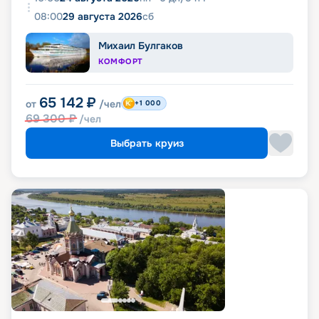
08:00
29 августа 2026
сб
Михаил Булгаков
КОМФОРТ
65 142
₽
от
/чел
+1 000
69 300
₽
/чел
Выбрать круиз