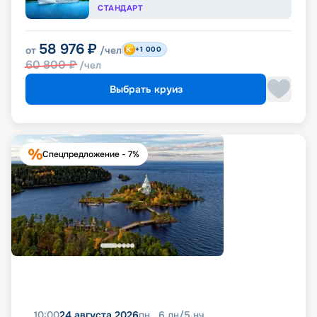
СТАНДАРТ
58 976
₽
от
/чел
+1 000
60 800
₽
/чел
Выбрать круиз
Спецпредложение - 7%
10:00
24 августа 2026
пн
6
дн
/
5
нч