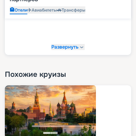
🏨
✈️
🚗
Отели
Авиабилеты
Трансферы
Развернуть
Похожие круизы