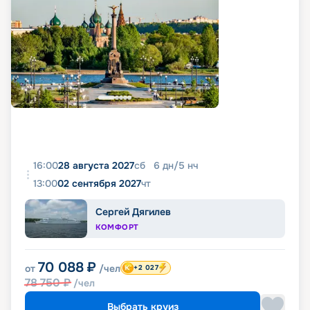
16:00
28 августа 2027
сб
6
дн
/
5
нч
13:00
02 сентября 2027
чт
Сергей Дягилев
КОМФОРТ
70 088
₽
от
/чел
+2 027
78 750
₽
/чел
Выбрать круиз