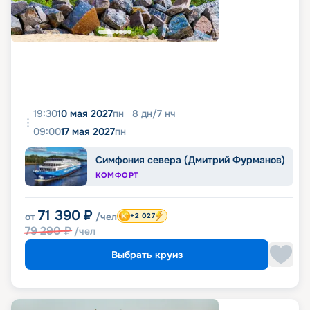
19:30
10 мая 2027
пн
8
дн
/
7
нч
09:00
17 мая 2027
пн
Симфония севера (Дмитрий Фурманов)
КОМФОРТ
71 390
₽
от
/чел
+2 027
79 290
₽
/чел
Выбрать круиз