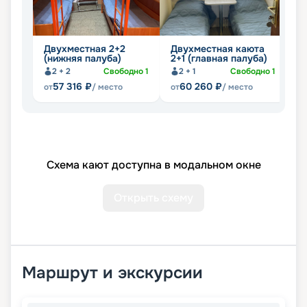
Двухместная 2+2
Двухместная каюта
Д
(нижняя палуба)
2+1 (главная палуба)
(
2 + 2
Свободно
1
2 + 1
Свободно
1
57 316
₽
60 260
₽
от
/ место
от
/ место
от
Схема кают доступна в модальном окне
Открыть схему
Маршрут и экскурсии