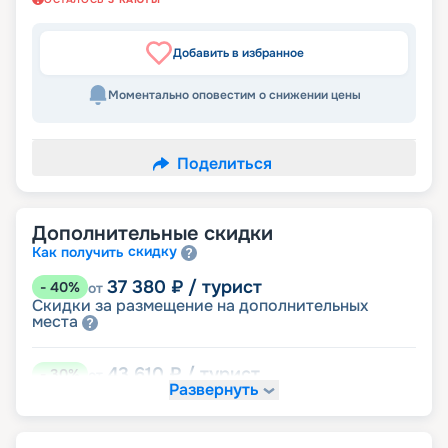
Добавить в избранное
Моментально оповестим о снижении цены
Поделиться
Дополнительные скидки
скидку
Как получить
37 380
₽
/ турист
-
40
%
от
Скидки за размещение на дополнительных
места
43 610
₽
/ турист
-
30
%
от
Развернуть
размещение
Неполное
56 070
₽
/ турист
-
10
%
от