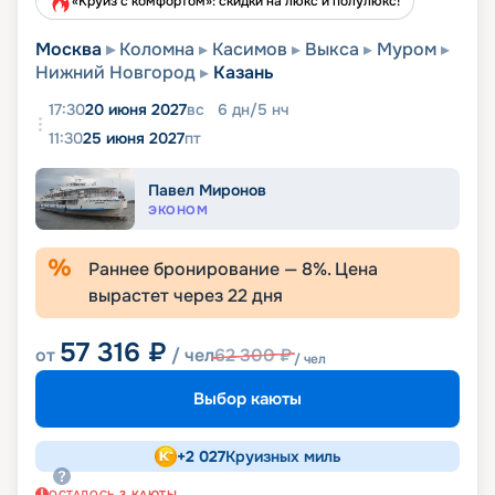
«Круиз с комфортом»: скидки на люкс и полулюкс!
Москва
Коломна
Касимов
Выкса
Муром
Нижний Новгород
Казань
17:30
20 июня 2027
вс
6
дн
/
5
нч
11:30
25 июня 2027
пт
Павел Миронов
ЭКОНОМ
Раннее бронирование —
8
%. Цена
вырастет через
22
дня
57 316
₽
от
/ чел
62 300
₽
/ чел
Выбор каюты
+
2 027
Круизных миль
ОСТАЛОСЬ
3
КАЮТЫ