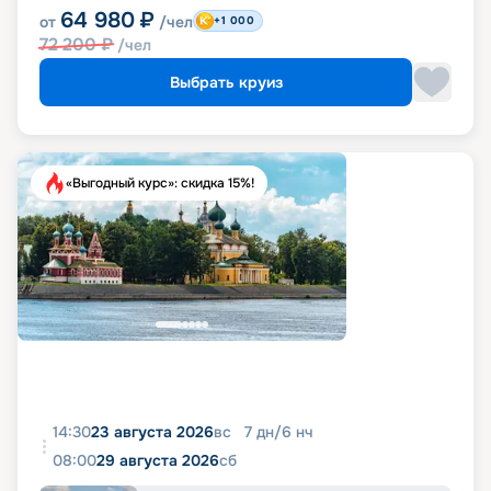
64 980
₽
от
/чел
+1 000
72 200
₽
/чел
Выбрать круиз
«Выгодный курс»: скидка 15%!
14:30
23 августа 2026
вс
7
дн
/
6
нч
08:00
29 августа 2026
сб