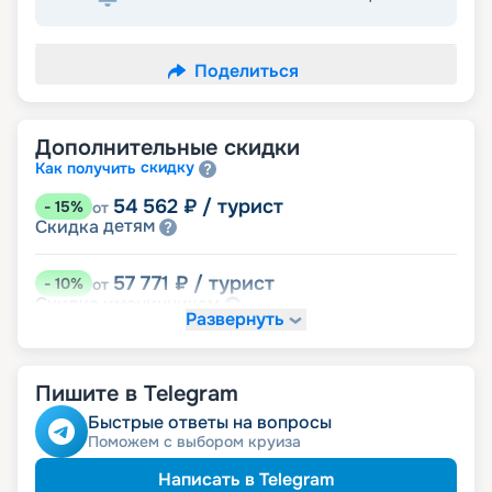
Поделиться
Дополнительные скидки
скидку
Как получить
54 562
₽
/ турист
-
15
%
от
детям
Скидка
57 771
₽
/ турист
-
10
%
от
именинникам
Скидка
Развернуть
Скидка на юбилей свадьбы, кратный 5-ти
годам
молодожёнам
Скидка
Пишите в Telegram
60 981
₽
/ турист
-
5
%
от
Быстрые ответы на вопросы
пенсионерам
Скидка
Поможем с выбором круиза
Написать в Telegram