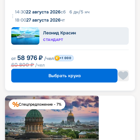
14:30
22 августа 2026
сб
6
дн
/
5
нч
18:00
27 августа 2026
чт
Леонид Красин
СТАНДАРТ
58 976
₽
от
/чел
+1 000
60 800
₽
/чел
Выбрать круиз
Спецпредложение - 7%