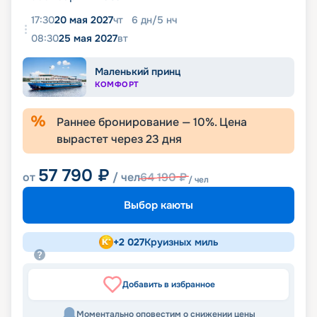
17:30
20 мая 2027
чт
6
дн
/
5
нч
08:30
25 мая 2027
вт
Маленький принц
КОМФОРТ
Раннее бронирование —
10
%. Цена
вырастет через
23
дня
57 790
₽
от
/ чел
64 190
₽
/ чел
Выбор каюты
+
2 027
Круизных миль
Добавить в избранное
Моментально оповестим о снижении цены