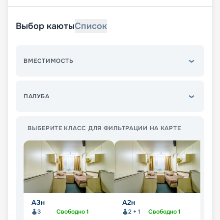
Выбор каюты
Список
ВМЕСТИМОСТЬ
ПАЛУБА
ВЫБЕРИТЕ КЛАСС ДЛЯ ФИЛЬТРАЦИИ НА КАРТЕ
А3н
А2н
А
п
3
Свободно
1
2 + 1
Свободно
1