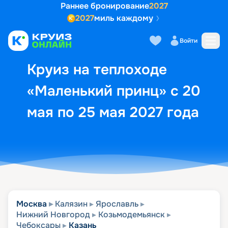
Раннее бронирование
2027
2027
миль каждому
Описание
Выбор кают
Маршрут и экск
Войти
Круиз на теплоходе
«Маленький принц» с 20
мая по 25 мая 2027 года
Москва
Калязин
Ярославль
Нижний Новгород
Козьмодемьянск
Чебоксары
Казань