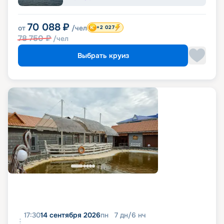
70 088
₽
от
/чел
+2 027
78 750
₽
/чел
Выбрать круиз
17:30
14 сентября 2026
пн
7
дн
/
6
нч