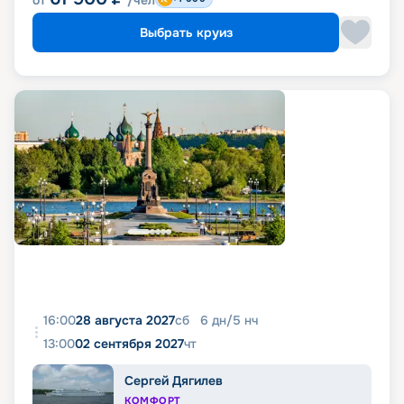
от
/чел
Выбрать круиз
16:00
28 августа 2027
сб
6
дн
/
5
нч
13:00
02 сентября 2027
чт
Сергей Дягилев
КОМФОРТ