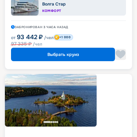
Волга Стар
КОМФОРТ
ЗАБРОНИРОВАН
3 ЧАСА
НАЗАД
93 442
₽
от
/чел
+1 000
97 335
₽
/чел
Выбрать круиз