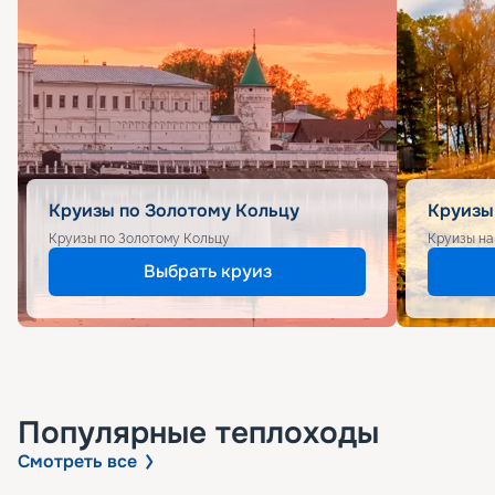
Круизы по Золотому Кольцу
Круизы
Круизы по Золотому Кольцу
Круизы на
Выбрать круиз
Популярные
теплоходы
Смотреть все