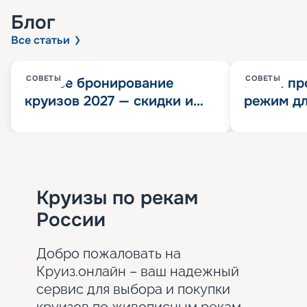
Блог
Все статьи
СОВЕТЫ
СОВЕТЫ
Раннее бронирование
Китай пр
круизов 2027 — скидки и
режим дл
розыгрыш 100 000
конца 202
Круизных миль
значит?
Круизы по рекам
России
Добро пожаловать на
Круиз.онлайн – ваш надежный
сервис для выбора и покупки