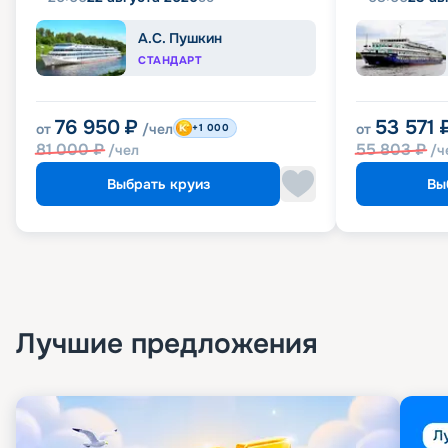
А.С. Пушкин
СТАНДАРТ
76 950
₽
53 571
от
/чел
от
+1 000
81 000
₽
55 803
₽
/чел
/ч
Выбрать круиз
Вы
Лучшие предложения