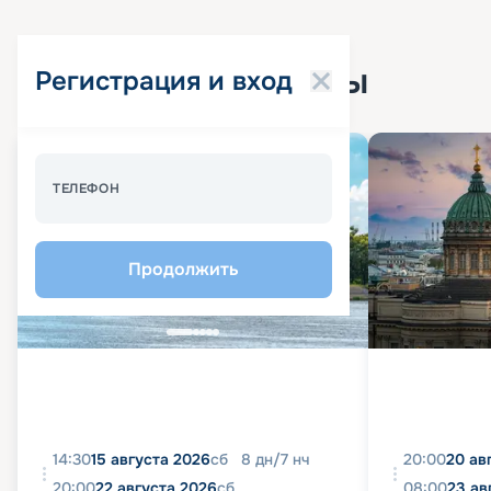
Популярные круизы
Регистрация и вход
Спецпредложение - 10%
ТЕЛЕФОН
Продолжить
14:30
15 августа 2026
сб
8
дн
/
7
нч
20:00
20 ав
20:00
22 августа 2026
сб
08:00
23 ав