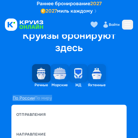
Раннее бронирование
2027
2027
миль каждому
Войти
Круизы бронируют
здесь
Речные
Морские
ЖД
Яхтенные
По России
По миру
ОТПРАВЛЕНИЯ
НАПРАВЛЕНИЕ