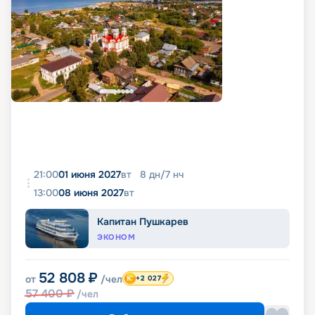
21:00
01 июня 2027
вт
8
дн
/
7
нч
13:00
08 июня 2027
вт
Капитан Пушкарев
ЭКОНОМ
52 808
₽
от
/чел
+2 027
57 400
₽
/чел