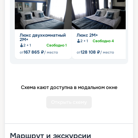
Люкс двухкомнатный
Люкс 2М+
С
2М+
2 + 1
Свободно
4
2 + 1
Свободно
1
167 865
₽
128 108
₽
от
/ место
от
/ место
от
Схема кают доступна в модальном окне
Открыть схему
Маршрут и экскурсии