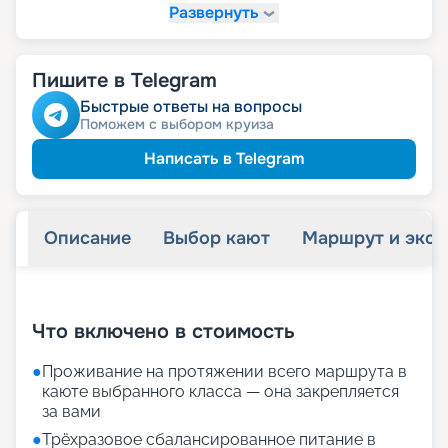
Развернуть
83 003
₽
/ турист
-
15
%
от
детям
Скидка
Пишите в Telegram
87 885
₽
/ турист
-
10
%
от
ветеранам
Скидка
Быстрые ответы на вопросы
семьям
Скидка многодетным
Поможем с выбором круиза
ведомств
Скидка сотрудникам силовых
пенсионерам
Скидка
Написать в Telegram
Описание
Выбор кают
Маршрут и экск
+
63
фотографий
Что включено в стоимость
●
Проживание на протяжении всего маршрута в
каюте выбранного класса — она закрепляется
за вами
●
Трёхразовое сбалансированное питание в