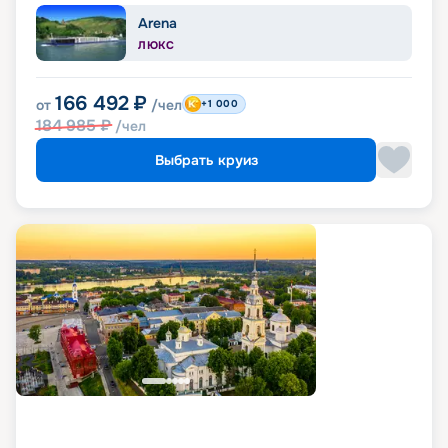
Arena
ЛЮКС
166 492
₽
от
/чел
+1 000
184 985
₽
/чел
Выбрать круиз