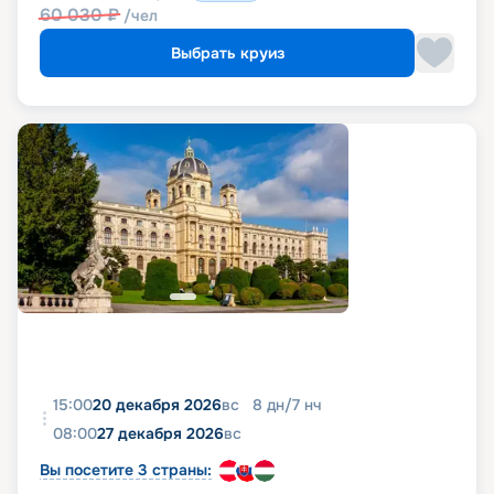
60 030
₽
/чел
Выбрать круиз
15:00
20 декабря 2026
вс
8
дн
/
7
нч
08:00
27 декабря 2026
вс
Вы посетите 3 страны: