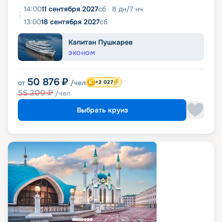
14:00
11 сентября 2027
сб
8
дн
/
7
нч
13:00
18 сентября 2027
сб
Капитан Пушкарев
ЭКОНОМ
50 876
₽
от
/чел
+2 027
55 300
₽
/чел
Выбрать круиз