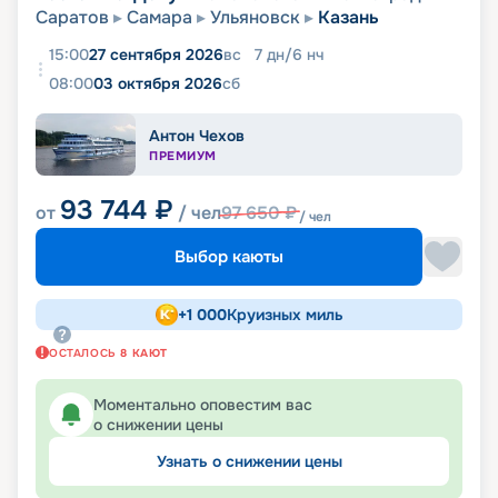
Саратов
Самара
Ульяновск
Казань
15:00
27 сентября 2026
вс
7
дн
/
6
нч
08:00
03 октября 2026
сб
Антон Чехов
ПРЕМИУМ
93 744
₽
от
/ чел
97 650
₽
/ чел
Выбор каюты
+
1 000
Круизных миль
ОСТАЛОСЬ
8
КАЮТ
Моментально оповестим вас
о снижении цены
Узнать о снижении цены