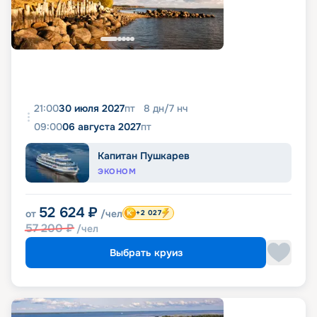
21:00
30 июля 2027
пт
8
дн
/
7
нч
09:00
06 августа 2027
пт
Капитан Пушкарев
ЭКОНОМ
52 624
₽
от
/чел
+2 027
57 200
₽
/чел
Выбрать круиз