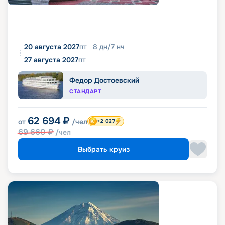
20 августа 2027
пт
8
дн
/
7
нч
27 августа 2027
пт
Федор Достоевский
СТАНДАРТ
62 694
₽
от
/чел
+2 027
69 660
₽
/чел
Выбрать круиз