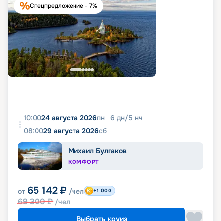
Спецпредложение - 7%
10:00
24 августа 2026
пн
6
дн
/
5
нч
08:00
29 августа 2026
сб
Михаил Булгаков
КОМФОРТ
65 142
₽
от
/чел
+1 000
69 300
₽
/чел
Выбрать круиз