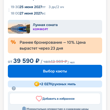
19:30
25 июня 2027
пт
3
дн
/
2
нч
18:00
27 июня 2027
вс
Лунная соната
КОМФОРТ
Раннее бронирование —
10
%. Цена
вырастет через
23
дня
39 590
₽
от
/ чел
43 989
₽
/ чел
Выбор каюты
+
2 027
Круизных миль
Добавить в избранное
Моментально оповестим о снижении цены