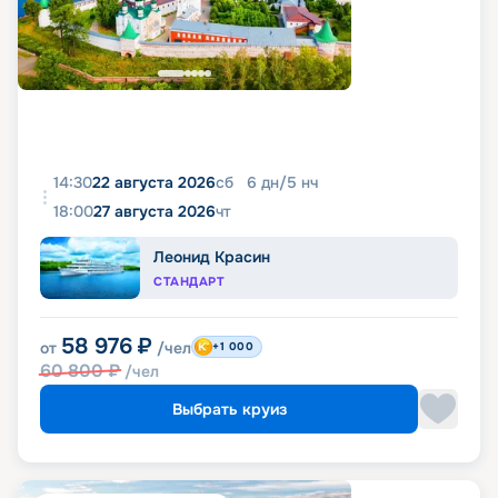
14:30
22 августа 2026
сб
6
дн
/
5
нч
18:00
27 августа 2026
чт
Леонид Красин
СТАНДАРТ
58 976
₽
от
/чел
+1 000
60 800
₽
/чел
Выбрать круиз