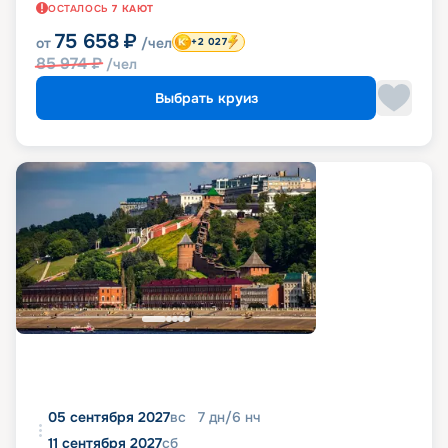
ОСТАЛОСЬ
7
КАЮТ
75 658
₽
от
/чел
+2 027
85 974
₽
/чел
Выбрать круиз
05 сентября 2027
вс
7
дн
/
6
нч
11 сентября 2027
сб