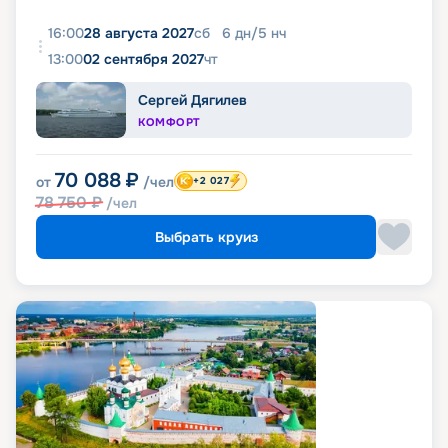
16:00
28 августа 2027
сб
6
дн
/
5
нч
13:00
02 сентября 2027
чт
Сергей Дягилев
КОМФОРТ
70 088
₽
от
/чел
+2 027
78 750
₽
/чел
Выбрать круиз