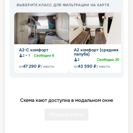
ВЫБЕРИТЕ КЛАСС ДЛЯ ФИЛЬТРАЦИИ НА КАРТЕ
А2-С комфорт
А2 комфорт (средняя
П
палуба)
2 + 1
Свободно
6
2
Свободно
30
47 290
₽
43 590
₽
от
/ место
от
/ место
от
Схема кают доступна в модальном окне
Открыть схему