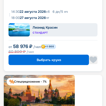
14:30
22 августа 2026
сб
6
дн
/
5
нч
18:00
27 августа 2026
чт
Леонид Красин
СТАНДАРТ
58 976
₽
от
/чел
+1 000
60 800
₽
/чел
Выбрать круиз
Спецпредложение - 7%