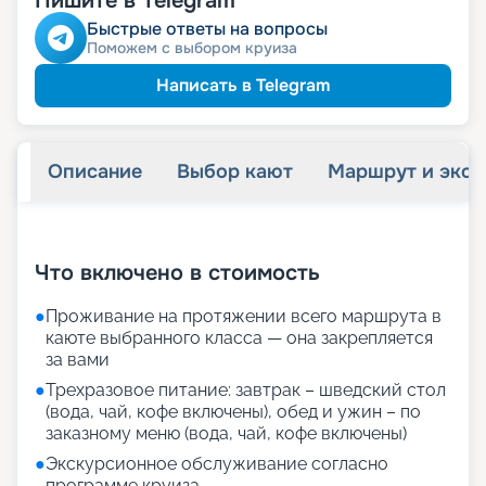
Пишите в Telegram
детям
Скидка
Быстрые ответы на вопросы
Поможем с выбором круиза
99 171
₽
/ турист
-
10
%
от
именинникам
Скидка
Написать в Telegram
молодожёнам
Скидка
Описание
Выбор кают
Маршрут и экск
+
30
фотографий
Что включено в стоимость
●
Проживание на протяжении всего маршрута в
каюте выбранного класса — она закрепляется
за вами
●
Трехразовое питание: завтрак – шведский стол
(вода, чай, кофе включены), обед и ужин – по
заказному меню (вода, чай, кофе включены)
●
Экскурсионное обслуживание согласно
программе круиза