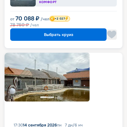
КОМФОРТ
70 088
₽
от
/чел
+2 027
78 750
₽
/чел
Выбрать круиз
17:30
14 сентября 2026
пн
7
дн
/
6
нч