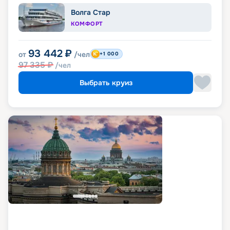
Волга Стар
КОМФОРТ
93 442
₽
от
/чел
+1 000
97 335
₽
/чел
Выбрать круиз