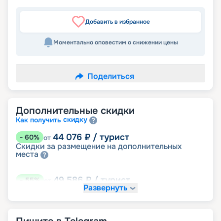
Добавить в избранное
Моментально оповестим о снижении цены
Поделиться
Дополнительные скидки
скидку
Как получить
44 076
₽
/ турист
-
60
%
от
Скидки за размещение на дополнительных
места
49 586
₽
/ турист
-
55
%
от
Развернуть
размещение
Неполное
93 662
₽
/ турист
-
15
%
от