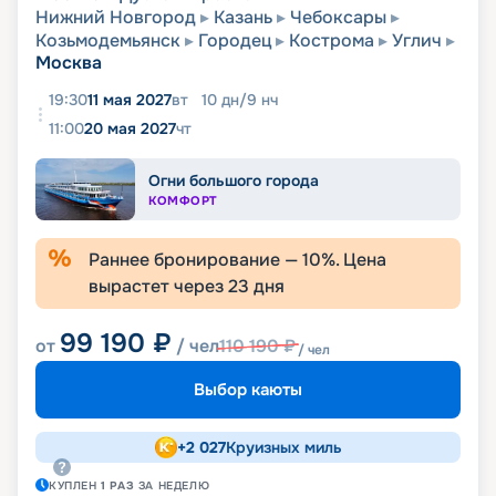
Нижний Новгород
Казань
Чебоксары
Козьмодемьянск
Городец
Кострома
Углич
Москва
19:30
11 мая 2027
вт
10
дн
/
9
нч
11:00
20 мая 2027
чт
Огни большого города
КОМФОРТ
Раннее бронирование —
10
%. Цена
вырастет через
23
дня
99 190
₽
от
/ чел
110 190
₽
/ чел
Выбор каюты
+
2 027
Круизных миль
КУПЛЕН
1
РАЗ
ЗА НЕДЕЛЮ