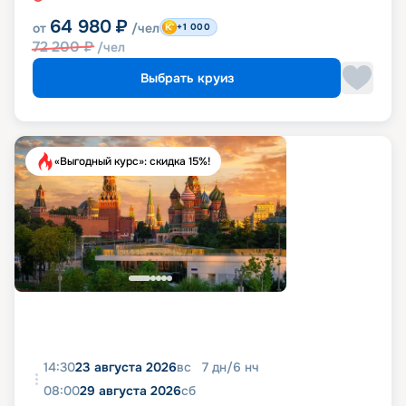
64 980
₽
от
/чел
+1 000
72 200
₽
/чел
Выбрать круиз
«Выгодный курс»: скидка 15%!
14:30
23 августа 2026
вс
7
дн
/
6
нч
08:00
29 августа 2026
сб