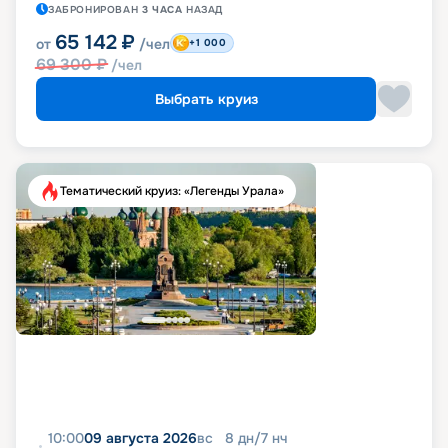
ЗАБРОНИРОВАН
3 ЧАСА
НАЗАД
65 142
₽
от
/чел
+1 000
69 300
₽
/чел
Выбрать круиз
Тематический круиз: «Легенды Урала»
10:00
09 августа 2026
вс
8
дн
/
7
нч