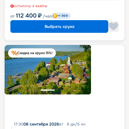
ОСТАЛОСЬ
3
КАЮТЫ
112 400
₽
от
/чел
+1 000
Выбрать круиз
Скидка на круиз 15%!
17:30
08 сентября 2026
вт
6
дн
/
5
нч