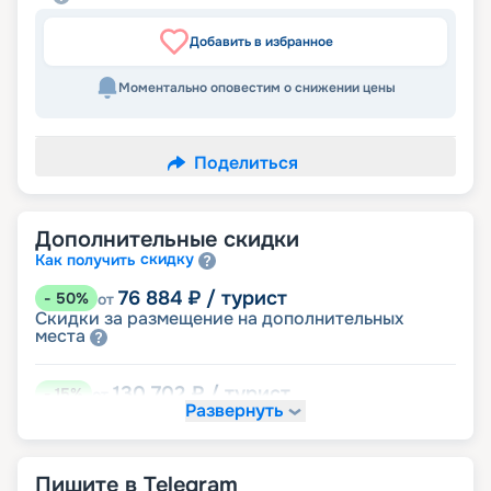
Добавить в избранное
Моментально оповестим о снижении цены
Поделиться
Дополнительные скидки
скидку
Как получить
76 884
₽
/ турист
-
50
%
от
Скидки за размещение на дополнительных
места
130 702
₽
/ турист
-
15
%
от
Развернуть
детям
Скидка
138 390
₽
/ турист
-
10
%
от
Пишите в Telegram
именинникам
Скидка