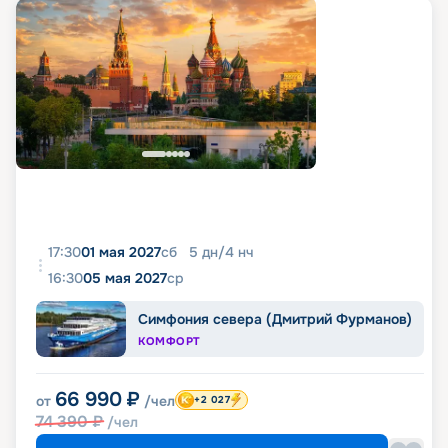
17:30
01 мая 2027
сб
5
дн
/
4
нч
16:30
05 мая 2027
ср
Симфония севера (Дмитрий Фурманов)
КОМФОРТ
66 990
₽
от
/чел
+2 027
74 390
₽
/чел