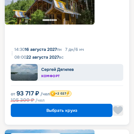
14:30
16 августа 2027
пн
7
дн
/
6
нч
08:00
22 августа 2027
вс
Сергей Дягилев
КОМФОРТ
93 717
₽
от
/чел
+2 027
105 300
₽
/чел
Выбрать круиз