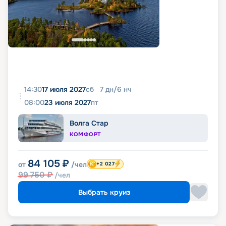
14:30
17 июля 2027
сб
7
дн
/
6
нч
08:00
23 июля 2027
пт
Волга Стар
КОМФОРТ
84 105
₽
от
/чел
+2 027
99 750
₽
/чел
Выбрать круиз