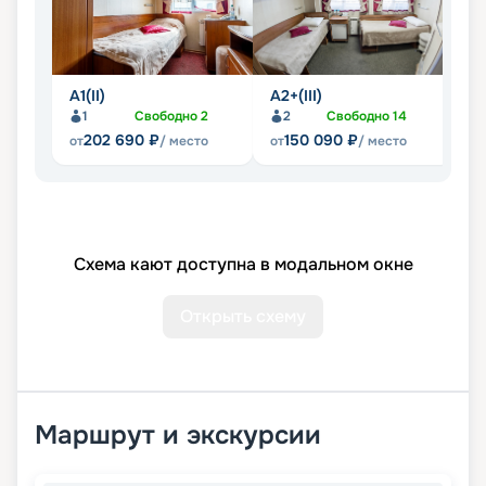
А1(II)
А2+(III)
А
1
Свободно
2
2
Свободно
14
202 690
₽
150 090
₽
от
/ место
от
/ место
от
Схема кают доступна в модальном окне
Открыть схему
Маршрут и экскурсии