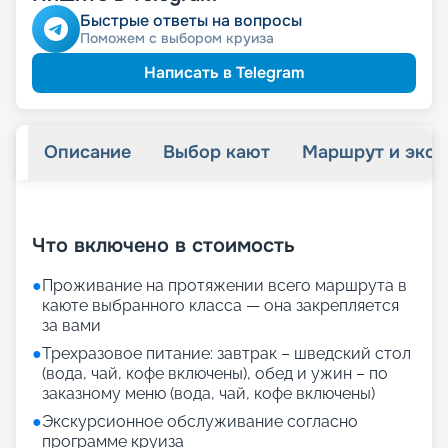
молодожёнам
Скидка
Быстрые ответы на вопросы
Скидка на юбилей свадьбы, кратный 5-ти
Поможем с выбором круиза
годам
Написать в Telegram
Описание
Выбор кают
Маршрут и экск
+
39
фотографий
Что включено в стоимость
●
Проживание на протяжении всего маршрута в
каюте выбранного класса — она закрепляется
за вами
●
Трехразовое питание: завтрак – шведский стол
(вода, чай, кофе включены), обед и ужин – по
заказному меню (вода, чай, кофе включены)
●
Экскурсионное обслуживание согласно
программе круиза