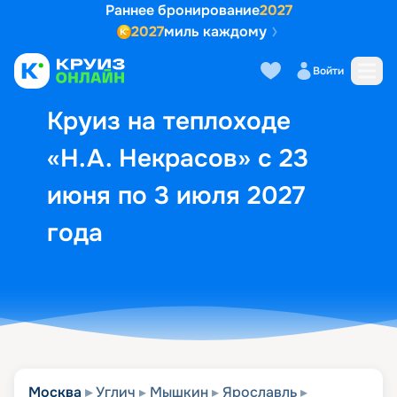
Раннее бронирование
2027
2027
миль каждому
Описание
Выбор кают
Маршрут и экск
Войти
Круиз на теплоходе
«Н.А. Некрасов» с 23
июня по 3 июля 2027
года
Москва
Углич
Мышкин
Ярославль