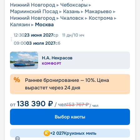
Нижний Новгород
Чебоксары
Мариинский Посад
Казань
Макарьево
Нижний Новгород
Чкаловск
Кострома
Калязин
Москва
12:30
23 июня 2027
ср
11
дн
/
10
нч
09:00
03 июля 2027
сб
Н.А. Некрасов
КОМФОРТ
Раннее бронирование —
10
%. Цена
вырастет через
24
дня
138 390
₽
от
/ чел
153 767
₽
/ чел
Выбор каюты
+
2 027
Круизных миль