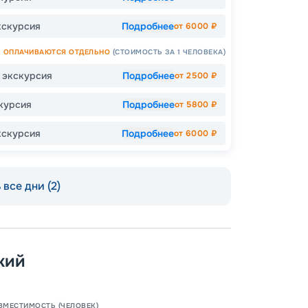
кскурсия
Подробнее
от
6000
₽
ОПЛАЧИВАЮТСЯ ОТДЕЛЬНО
(СТОИМОСТЬ ЗА 1 ЧЕЛОВЕКА)
Допо
я экскурсия
Подробнее
от
2500
₽
Как пол
курсия
Подробнее
от
5800
₽
-
30
%
Непол
кскурсия
Подробнее
от
6000
₽
все дни (2)
Пишит
кий
ВМЕСТИМОСТЬ (ЧЕЛОВЕК)