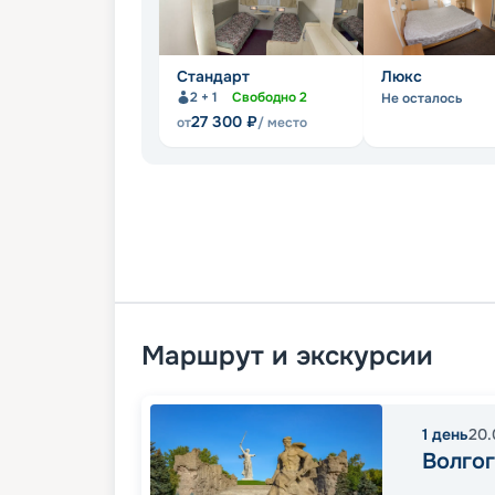
Стандарт
Люкс
2 + 1
Свободно
2
Не осталось
27 300
₽
от
/ место
Маршрут и экскурсии
1
день
20.
Волго