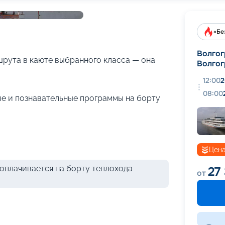
+
33
фотографий
«Бе
Волгог
рута в каюте выбранного класса — она
Волгог
12:00
2
08:00
е и познавательные программы на борту
Цена
оплачивается на борту теплохода
27
от