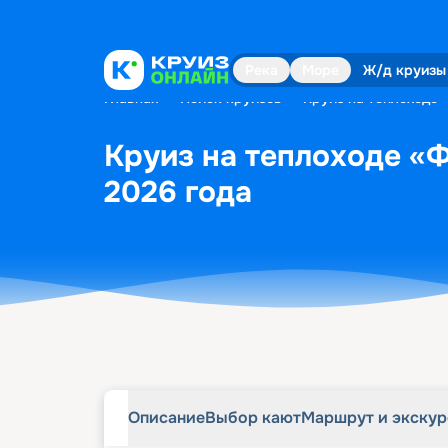
Описание
Выбор кают
Маршрут и экску
Река
Море
Ж/д круизы
Главная
•
Поиск круизов
•
Круиз на теплоходе 
Круиз на теплоходе «Ф
2026 года
Описание
Выбор кают
Маршрут и экску