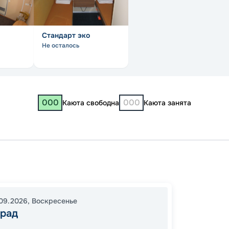
Стандарт эко
Не осталось
000
000
Каюта свободна
Каюта занята
«Бе
Волгог
09.2026
,
Воскресенье
Волгог
град
12:00
2