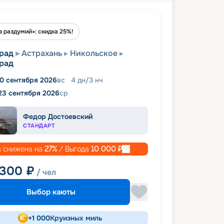
з раздумий»: скидка 25%!
рад
Астрахань
Никольское
рад
0 сентября 2026
вс
4
дн
/
3
нч
23 сентября 2026
ср
Федор Достоевский
СТАНДАРТ
 снижена на
27
%
/ Выгода
10 000
₽
 300
₽
/ чел
Выбор каюты
+
1 000
Круизных миль