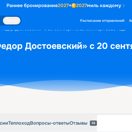
Раннее бронирование
2027
+
2027
миль каждому
рсии
Теплоход
Вопросы-ответы
Отзывы
58
Яхты
Расписание отправлений
А
«Федор Достоевский» с 20 сентября по 23 сентября 2026 года
едор Достоевский» с 20 сент
рсии
Теплоход
Вопросы-ответы
Отзывы
58