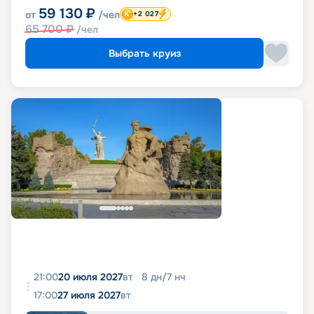
59 130
₽
от
/чел
+2 027
65 700
₽
/чел
Выбрать круиз
21:00
20 июля 2027
вт
8
дн
/
7
нч
17:00
27 июля 2027
вт