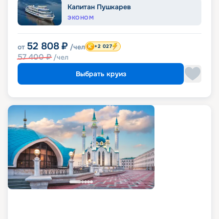
Капитан Пушкарев
ЭКОНОМ
52 808
₽
от
/чел
+2 027
57 400
₽
/чел
Выбрать круиз