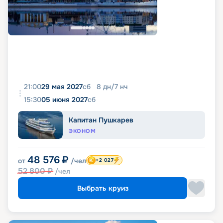
21:00
29 мая 2027
сб
8
дн
/
7
нч
15:30
05 июня 2027
сб
Капитан Пушкарев
ЭКОНОМ
48 576
₽
от
/чел
+2 027
52 800
₽
/чел
Выбрать круиз