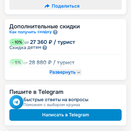
Поделиться
Дополнительные скидки
скидку
Как получить
27 360
₽
/ турист
-
10
%
от
детям
Скидка
28 880
₽
/ турист
-
5
%
от
пенсионерам
Скидка
Развернуть
30 400
₽
/ турист
-
0
%
от
размещение
Неполное
Пишите в Telegram
Быстрые ответы на вопросы
Поможем с выбором круиза
Написать в Telegram