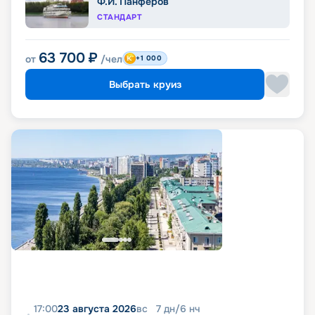
Ф.И. Панферов
СТАНДАРТ
63 700
₽
от
/чел
+1 000
Выбрать круиз
17:00
23 августа 2026
вс
7
дн
/
6
нч