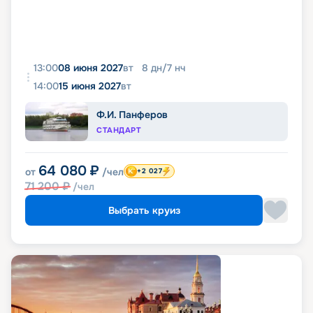
13:00
08 июня 2027
вт
8
дн
/
7
нч
14:00
15 июня 2027
вт
Ф.И. Панферов
СТАНДАРТ
64 080
₽
от
/чел
+2 027
71 200
₽
/чел
Выбрать круиз