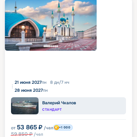
21 июня 2027
пн
8
дн
/
7
нч
28 июня 2027
пн
Валерий Чкалов
СТАНДАРТ
53 865
₽
от
/чел
+1 000
59 850
₽
/чел