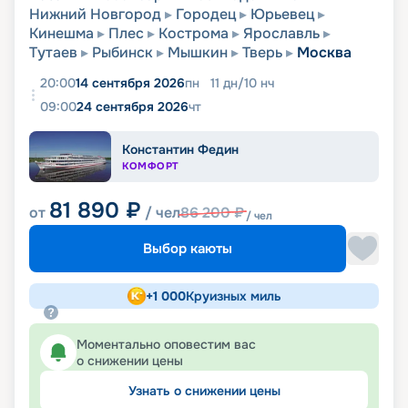
Нижний Новгород
Городец
Юрьевец
Кинешма
Плес
Кострома
Ярославль
Тутаев
Рыбинск
Мышкин
Тверь
Москва
20:00
14 сентября 2026
пн
11
дн
/
10
нч
09:00
24 сентября 2026
чт
Константин Федин
КОМФОРТ
81 890
₽
от
/ чел
86 200
₽
/ чел
Выбор каюты
+
1 000
Круизных миль
Моментально оповестим вас
о снижении цены
Узнать о снижении цены