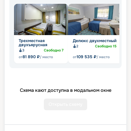
Трехместная
Делюкс двухместный
Л
двухъярусная
ч
2
Свободно
15
3
Свободно
7
81 890
₽
109 535
₽
от
/ место
от
/ место
от
Схема кают доступна в модальном окне
Открыть схему