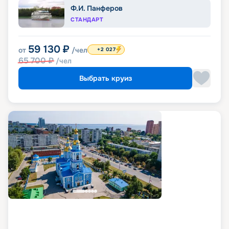
Ф.И. Панферов
СТАНДАРТ
59 130
₽
от
/чел
+2 027
65 700
₽
/чел
Выбрать круиз