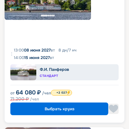
13:00
08 июня 2027
вт
8
дн
/
7
нч
14:00
15 июня 2027
вт
Ф.И. Панферов
СТАНДАРТ
64 080
₽
от
/чел
+2 027
71 200
₽
/чел
Выбрать круиз