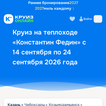
Раннее бронирование
2027
2027
миль каждому
Описание
Выбор кают
Маршрут и экск
Войти
Круиз на теплоходе
«Константин Федин» с
14 сентября по 24
сентября 2026 года
Казань
Чебоксары
Козьмодемьянск