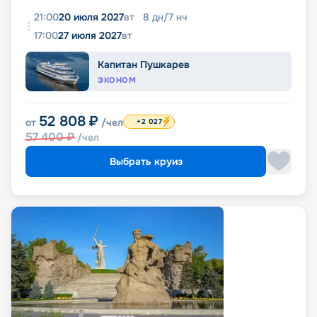
21:00
20 июля 2027
вт
8
дн
/
7
нч
17:00
27 июля 2027
вт
Капитан Пушкарев
ЭКОНОМ
52 808
₽
от
/чел
+2 027
57 400
₽
/чел
Выбрать круиз