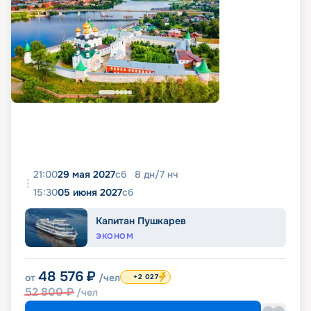
21:00
29 мая 2027
сб
8
дн
/
7
нч
15:30
05 июня 2027
сб
Капитан Пушкарев
ЭКОНОМ
48 576
₽
от
/чел
+2 027
52 800
₽
/чел