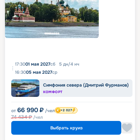
17:30
01 мая 2027
сб
5
дн
/
4
нч
16:30
05 мая 2027
ср
Симфония севера (Дмитрий Фурманов)
КОМФОРТ
66 990
₽
от
/чел
+2 027
74 434
₽
/чел
Выбрать круиз