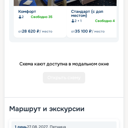
Комфорт
Стандарт (с доп
Л
местом)
2
Свободно
35
2 + 1
Свободно
4
28 620
₽
35 100
₽
от
/ место
от
/ место
от
Схема кают доступна в модальном окне
Открыть схему
Маршрут и экскурсии
1
день
27.08.2027
,
Пятница