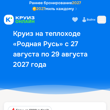
Раннее бронирование
2027
2027
миль каждому
Описание
Выбор кают
Маршрут и экск
Войти
Круиз на теплоходе
«Родная Русь» с 27
августа по 29 августа
2027 года