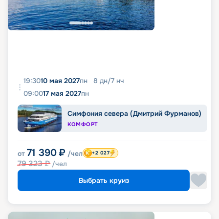
19:30
10 мая 2027
пн
8
дн
/
7
нч
09:00
17 мая 2027
пн
Симфония севера (Дмитрий Фурманов)
КОМФОРТ
71 390
₽
от
/чел
+2 027
79 323
₽
/чел
Выбрать круиз