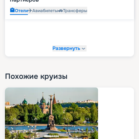
🏨
✈️
🚗
Отели
Авиабилеты
Трансферы
Развернуть
Похожие круизы