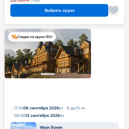
99 750
₽
/чел
Выбрать круиз
Скидка на круиз 15%!
17:30
08 сентября 2026
вт
6
дн
/
5
нч
09:00
13 сентября 2026
вс
Иван Бунин