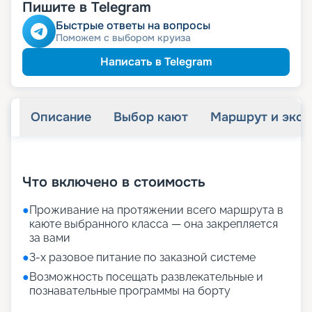
Пишите в Telegram
ведомств
Скидка сотрудникам силовых
Быстрые ответы на вопросы
Поможем с выбором круиза
Написать в Telegram
Описание
Выбор кают
Маршрут и экск
+
31
фотографий
Что включено в стоимость
●
Проживание на протяжении всего маршрута в
каюте выбранного класса — она закрепляется
за вами
●
3-х разовое питание по заказной системе
●
Возможность посещать развлекательные и
познавательные программы на борту