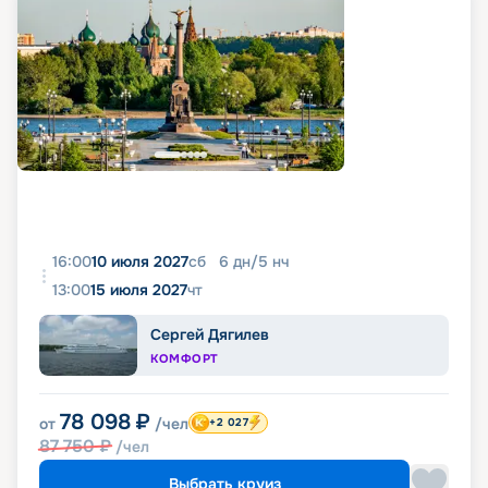
16:00
10 июля 2027
сб
6
дн
/
5
нч
13:00
15 июля 2027
чт
Сергей Дягилев
КОМФОРТ
78 098
₽
от
/чел
+2 027
87 750
₽
/чел
Выбрать круиз