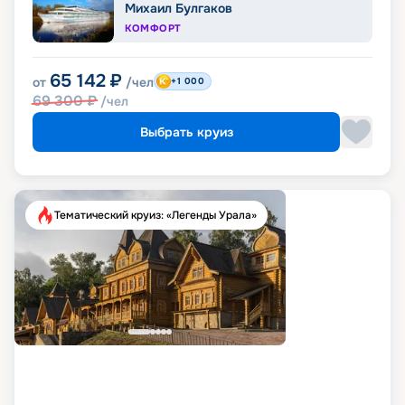
Михаил Булгаков
КОМФОРТ
65 142
₽
от
/чел
+1 000
69 300
₽
/чел
Выбрать круиз
Тематический круиз: «Легенды Урала»