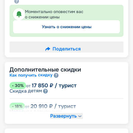
Моментально оповестим вас
о снижении цены
Узнать о снижении цены
Поделиться
Дополнительные скидки
скидку
Как получить
17 850
₽
/ турист
-
30
%
от
детям
Скидка
20 910
₽
/ турист
-
18
%
от
Неполное размещение
Развернуть
24 225
₽
/ турист
-
5
%
от
пенсионерам
Скидка