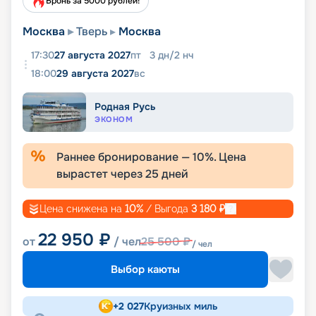
Бронь за 5000 рублей!
Москва
Тверь
Москва
17:30
27 августа 2027
пт
3
дн
/
2
нч
18:00
29 августа 2027
вс
Родная Русь
ЭКОНОМ
Раннее бронирование —
10
%. Цена
вырастет через
25
дней
Цена снижена на
10
%
/ Выгода
3 180
₽
22 950
₽
от
/ чел
25 500
₽
/ чел
Выбор каюты
+
2 027
Круизных миль